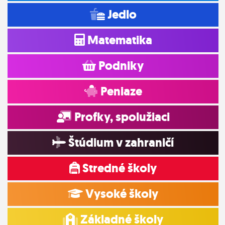
Jedlo
Matematika
Podniky
Peniaze
Profky, spolužiaci
Štúdium v zahraničí
Stredné školy
Vysoké školy
Základné školy