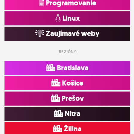
Programovanie
Linux
Zaujímavé weby
REGIÓNY:
Bratislava
Košice
Prešov
Nitra
Žilina