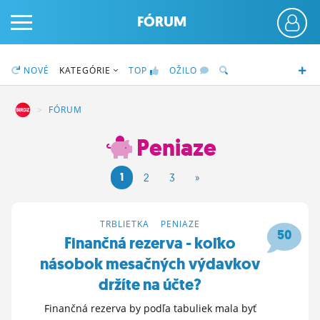
FÓRUM
NOVÉ
KATEGÓRIE
TOP
OŽILO
DZ
FÓRUM
Peniaze
PRIHLÁS SA
1
2
3
»
ČINŽIAK
FÓRUM
TRBLIETKA
>
PENIAZE
50
Finančná rezerva - koľko
STATUSY
násobok mesačných výdavkov
BLOGY
držíte na účte?
OBRÁZKY
Finančná rezerva by podľa tabuliek mala byť