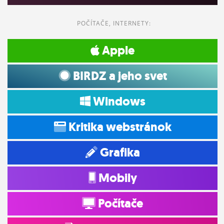
POČÍTAČE, INTERNETY:
Apple
BIRDZ a jeho svet
Windows
Kritika webstránok
Grafika
Mobily
Počítače