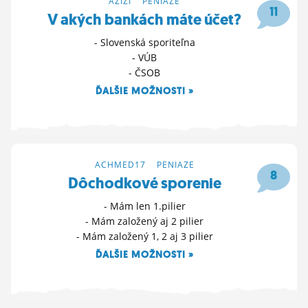
AZIZI
>
PENIAZE
11
V akých bankách máte účet?
- Slovenská sporiteľna
- VÚB
- ČSOB
ĎALŠIE MOŽNOSTI »
15. 2. 2024 15:03
ACHMED17
>
PENIAZE
8
Dôchodkové sporenie
- Mám len 1.pilier
- Mám založený aj 2 pilier
- Mám založený 1, 2 aj 3 pilier
ĎALŠIE MOŽNOSTI »
20. 9. 2023 14:05