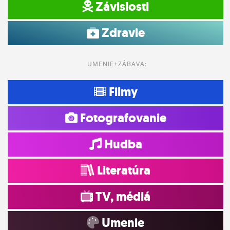
Závislosti
Zdravie
UMENIE+ZÁBAVA:
Filmy
Fotografovanie
Hudba
Literatúra
TV, médiá
Umenie