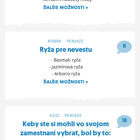
ĎALŠIE MOŽNOSTI »
13. 10. 2025 22:28
KOBRA
>
PENIAZE
8
Ryža pre nevestu
- Basmati ryža
- Jazmínová ryža
- Arborio ryža
ĎALŠIE MOŽNOSTI »
1. 5. 2025 11:34
AZIZI
>
PENIAZE
18
Keby ste si mohli vo svojom
zamestnaní vybrať, bol by to: