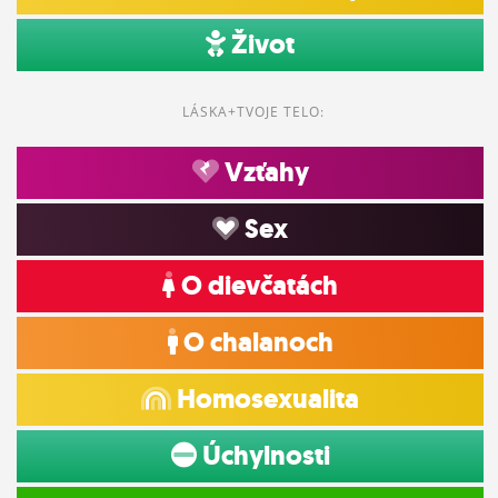
Život
LÁSKA+TVOJE TELO:
Vzťahy
Sex
O dievčatách
O chalanoch
Homosexualita
Úchylnosti