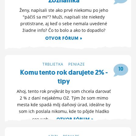
Zoznamka
Ženy, napísali ste ako prvé niekomu po jeho
"páčiš sa mi"? Muži, napísali ste niekedy
protistrane, aj keď o sebe nemala uvedené
žiadne info? Čo to bolo a ako to dopadlo?
OTVOR FÓRUM »
11. 8. 2024 07:36
TRBLIETKA
>
PENIAZE
10
Komu tento rok darujete 2% -
tipy
Ahoj, tento rok prvýkrát by som chcela darovať
2 % z daní nejakému OZ. Tým že som mimo
mesta kde spadá môj daňový úrad, ideálne by
som ich poslala nikomu, kde to pôjde hladko
cez web....
OTVOR FÓRUM »
18. 4. 2024 16:23