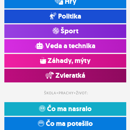
Hry
Politika
Šport
Veda a technika
Záhady, mýty
Zvieratká
ŠKOLA+PRACHY+ŽIVOT:
Čo ma nasralo
Čo ma potešilo