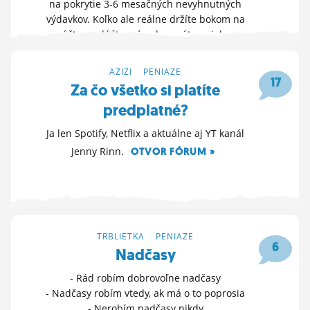
na pokrytie 3-6 mesačných nevyhnutných
ĽUDIA
výdavkov. Koľko ale reálne držíte bokom na
účte, podúčte prípadne máte nejako
MÔJ PROFIL
konzervatívne zainvestované? Prosím poraďte,
príde mi veľa držať cca 6 mes. výdavkov...
NASTAVENIA
AZIZI
>
PENIAZE
17
OTVOR FÓRUM »
Za čo všetko si platíte
ROLETA
predplatné?
4. 3. 2026 11:13
Ja len Spotify, Netflix a aktuálne aj YT kanál
Jenny Rinn.
OTVOR FÓRUM »
24. 10. 2025 12:15
TRBLIETKA
>
PENIAZE
6
Nadčasy
- Rád robím dobrovoľne nadčasy
- Nadčasy robím vtedy, ak má o to poprosia
- Nerobím nadčasy nikdy