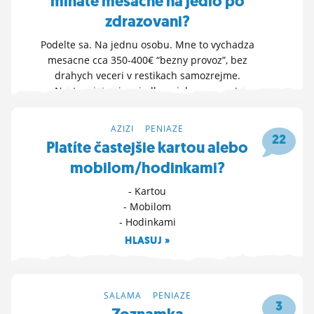
minate mesacne na jedlo po
zdrazovani?
Podelte sa. Na jednu osobu. Mne to vychadza
mesacne cca 350-400€ “bezny provoz”, bez
drahych veceri v restikach samozrejme.
Nastavujete si na jedlo nejaky rozpocet,
snazite sa skrz neho “usetrit”?
OTVOR FÓRUM »
AZIZI
>
PENIAZE
22
Platíte častejšie kartou alebo
6. 2. 2025 12:53
mobilom/hodinkami?
- Kartou
- Mobilom
- Hodinkami
HLASUJ »
3. 12. 2024 22:47
SALAMA
>
PENIAZE
3