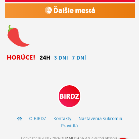
Ďalšie mestá
HORÚCE!
24H
3 DNI
7 DNÍ
BIRDZ
O BIRDZ
Kontakty
Nastavenia súkromia
Pravidlá
Copyright © 2000 - 2024
OUR MEDIA SR a.s.
a
autori
obsahu.