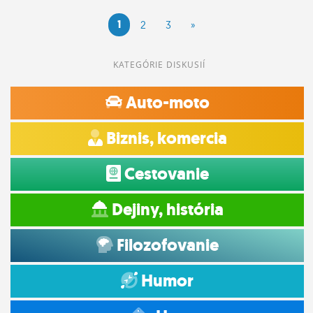
1
2
3
»
KATEGÓRIE DISKUSIÍ
Auto-moto
Biznis, komercia
Cestovanie
Dejiny, história
Filozofovanie
Humor