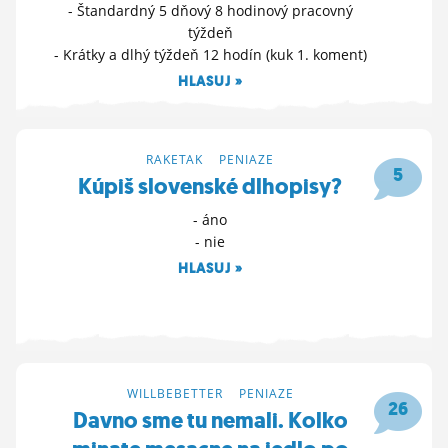
- Štandardný 5 dňový 8 hodinový pracovný
týždeň
- Krátky a dlhý týždeň 12 hodín (kuk 1. koment)
HLASUJ »
11. 2. 2025 15:47
RAKETAK
>
PENIAZE
5
Kúpiš slovenské dlhopisy?
- áno
- nie
HLASUJ »
11. 2. 2025 07:20
WILLBEBETTER
>
PENIAZE
26
Davno sme tu nemali. Kolko