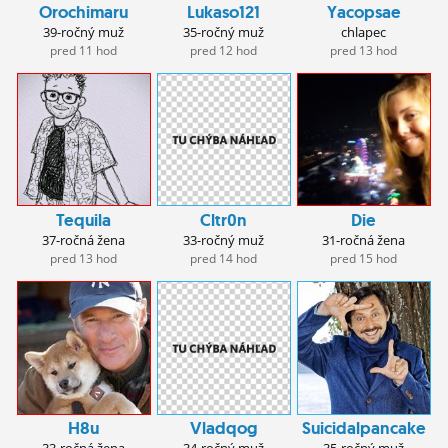
Orochimaru
Lukaso121
Yacopsae
39-ročný muž
35-ročný muž
chlapec
pred 11 hod
pred 12 hod
pred 13 hod
Tequila
Cltr0n
Die
37-ročná žena
33-ročný muž
31-ročná žena
pred 13 hod
pred 14 hod
pred 15 hod
H8u
Vladqog
Suicidalpancake
33-ročná žena
34-ročný muž
35-ročný muž