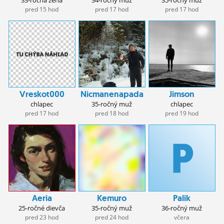
pred 15 hod
pred 17 hod
pred 17 hod
Vreskot000
Nicmanenapada
Jimson
chlapec
35-ročný muž
chlapec
pred 17 hod
pred 18 hod
pred 19 hod
Aeria
Kemuro
Palik
25-ročné dievča
35-ročný muž
36-ročný muž
pred 23 hod
pred 24 hod
včera