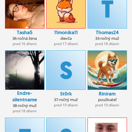
Tasha5
11monika11
Thomas24
36-ročná žena
dievča
33-ročný muž
pred 16 dňami
pred 17 dňami
pred 18 dňami
Endre-
St0rk
Riniram
silentname
37-ročný muž
používateľ
pred 19 dňami
pred 19 dňami
38-ročný muž
pred 18 dňami