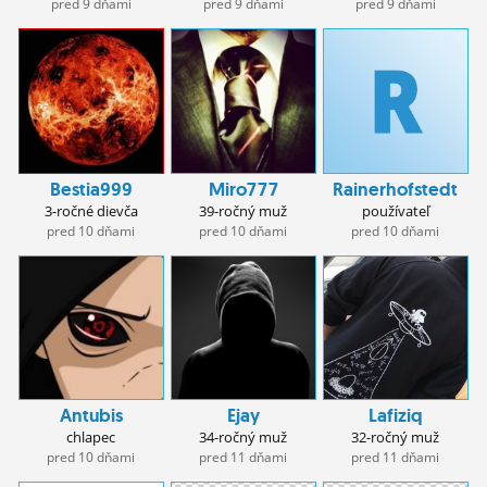
pred 9 dňami
pred 9 dňami
pred 9 dňami
Bestia999
Miro777
Rainerhofstedt
3-ročné dievča
39-ročný muž
používateľ
pred 10 dňami
pred 10 dňami
pred 10 dňami
Antubis
Ejay
Lafiziq
chlapec
34-ročný muž
32-ročný muž
pred 10 dňami
pred 11 dňami
pred 11 dňami