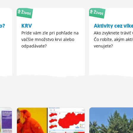
Život
Život
o?
KRV
Aktivity cez vík
Príde vám zle pri pohľade na
Ako zvyknete tráviť
väčšie množstvo krvi alebo
Čo robíte, akým akt
odpadávate?
venujete?