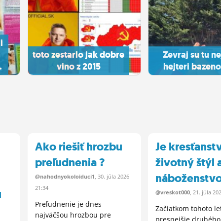
i
toto zestarlo jak dobre
Zevraj su tu ne
.
vino z 2015
hejteri bazenov
Ako riešiť hrozbu
Je kresťanst
preľudnenia ?
životný štýl
náboženstv
@nahodnyokoloiduci1
, 30.
júla
2026
21:34
u
@vreskot000
, 21.
júla
202
Preľudnenie je dnes
Začiatkom tohoto le
najväčšou hrozbou pre
presnejšie druhého 