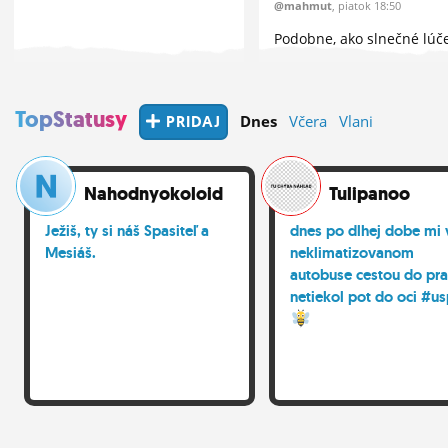
@mahmut
, piatok 18:50
Podobne, ako slnečné lúč
prenikajú skrze trhajúce 
ťažké mraky, valí sa Svetlo
Syna...
TopStatusy
PRIDAJ
Dnes
Včera
Vlani
Nahodnyokoloiduci1
Tulipanoo
Ježiš, ty si náš Spasiteľ a
dnes po dlhej dobe mi 
Mesiáš.
neklimatizovanom
autobuse cestou do pr
netiekol pot do oci #u