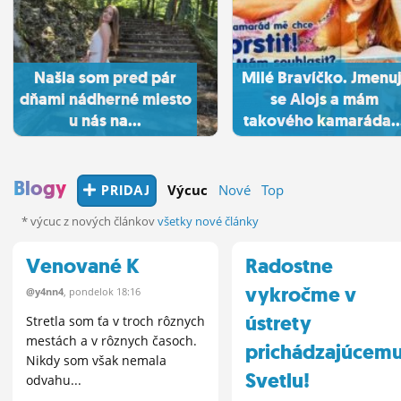
Našla som pred pár
Milé Bravíčko. Jmenuj
dňami nádherné miesto
se Alojs a mám
u nás na...
takového kamaráda..
Blogy
PRIDAJ
Výcuc
Nové
Top
* výcuc z nových článkov
všetky nové články
Venované K
Radostne
vykročme v
@y4nn4
, pondelok 18:16
ústrety
Stretla som ťa v troch rôznych
mestách a v rôznych časoch.
prichádzajúcem
Nikdy som však nemala
Svetlu!
odvahu...