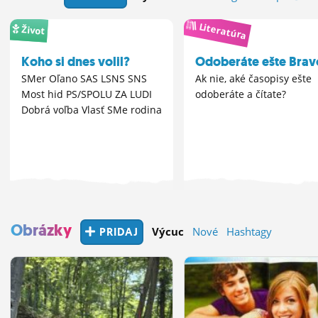
ĽUDIA
Literatúra
Život
MÔJ PROFIL
Koho si dnes volil?
Odoberáte ešte Brav
NASTAVENIA
SMer Oľano SAS LSNS SNS
Ak nie, aké časopisy ešte
Most hid PS/SPOLU ZA LUDI
odoberáte a čítate?
ROLETA
Dobrá voľba Vlasť SMe rodina
Obrázky
PRIDAJ
Výcuc
Nové
Hashtagy