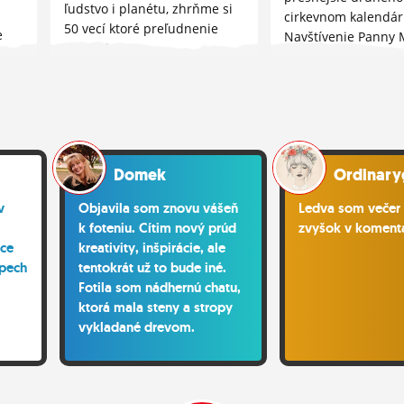
ľudstvo i planétu, zhrňme si
cirkevnom kalendári
50 vecí ktoré preľudnenie
e
Navštívenie Panny M
zhoršuje...
sa
Domek
Ordinaryg
v
Objavila som znovu vášeň
Ledva som večer 
k foteniu. Cítim nový prúd
zvyšok v komentár
ace
kreativity, inšpirácie, ale
spech
tentokrát už to bude iné.
Fotila som nádhernú chatu,
ktorá mala steny a stropy
vykladané drevom.
Neskutočné. Nádherné. Je
čas