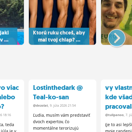
jaki
Ktorú ruku chceš, aby
 ...
mal tvoj chlap? ...
vo viac
Lostinthedark @
vy vlast
 alebo
Teal-ko-san
kde vša
o?
pracoval
@dezolat
, 9.
júla
2026 21:54
Ľudia, musím vám predstaviť
6 18:16
@tulipanoo
, 7.
jú
dvoch expertov, čo
ta, teda
(je to asi lep
momentálne terorizujú
júla je v
moje randeni