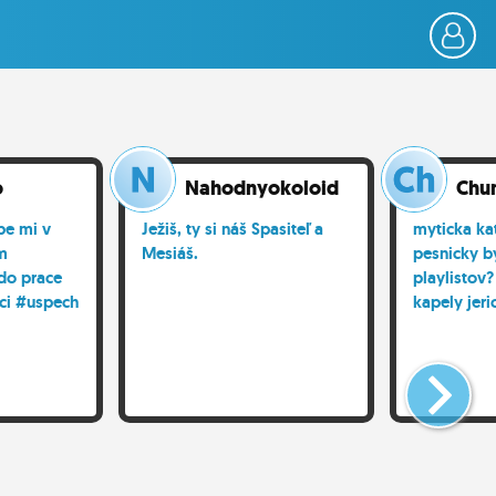
o
Nahodnyokoloiduci1
Chu
be mi v
Ježiš, ty si náš Spasiteľ a
myticka ka
m
Mesiáš.
pesnicky by
do prace
playlistov
oci #uspech
kapely jer