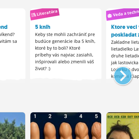
Veda a techn
Literatúra
end
5 kníh
Ktore veci 
poskladat 
 víkend?
Keby ste mohli zachrániť pre
ivitám sa
budúce generácie iba 5 kníh,
Zakladne liet
ktoré by to boli? Ktoré
lietadielko L
príbehy vás najviac zasiahli,
druhe lietad
inšpirovali alebo zmenili váš
jak lastovick
život? :)
Lodicku s dv
kominmi Ciap
Nebo peklo I
v komente)