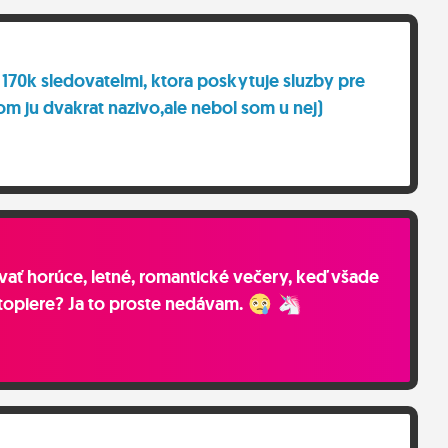
 170k sledovatelmi, ktora poskytuje sluzby pre
om ju dvakrat nazivo,ale nebol som u nej)
vať horúce, letné, romantické večery, keď všade
etopiere? Ja to proste nedávam.