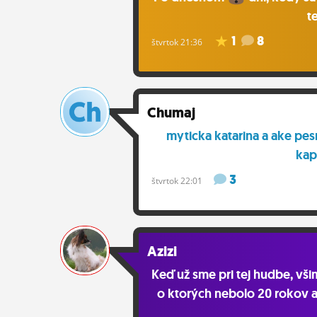
t
1
8
štvrtok 21:36
Chumaj
myticka katarina a ake pes
kap
3
štvrtok 22:01
Azizi
Keď už sme pri tej hudbe, všiml
o ktorých nebolo 20 rokov an