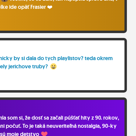
elke ide opäť Frasier ❤️
nicky by si dala do tych playlistov? teda okrem
ely jerichove truby?
a som si, že dosť sa začali púšťať hity z 90. rokov,
i počuť. To je taká neuveriteľná nostalgia, 90-ky
sú moje detstvo