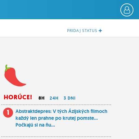
PRIDAJ
STATUS
HORÚCE!
8H
24H
3 DNI
1
Abstraktdepres: V tých Ázijských filmoch
každý len prahne po krutej pomste...
Počkajú si na ňu...