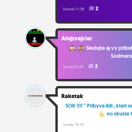
2
štvrtok 11:58
Alojzvajciar
Sledujte aj vy príb
Sodmansk
2
streda 01:45
Raketak
SOK !!!! " Pribyva lidi , kter
no skuste t
streda 18:16