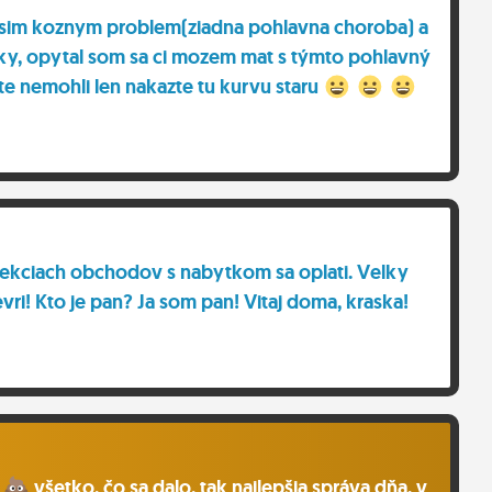
nsim koznym problem(ziadna pohlavna choroba) a
etky, opytal som sa ci mozem mat s týmto pohlavný
te nemohli len nakazte tu kurvu staru
sekciach obchodov s nabytkom sa oplati. Velky
vri! Kto je pan? Ja som pan! Vitaj doma, kraska!
a
všetko, čo sa dalo, tak najlepšia správa dňa, v