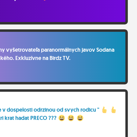
ehy vyšetrovateľa paranormálnych javov Sodana
ého. Exkluzívne na Birdz TV.
i se v dospelosti odrzinou od svych rodicu "
ri krat hadat PRECO ???