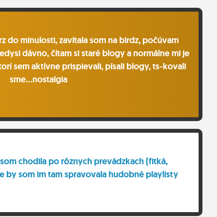
z do minulosti, zavítala som na birdz, počúvam
dysi dávno, čítam si staré blogy a normálne mi je
 ktorí sem aktívne prispievali, písali blogy, ts-kovali
sme...nostalgia
 som chodila po rôznych prevádzkach (fitká,
a že by som im tam spravovala hudobné playlisty