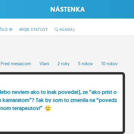
NÁSTENKA
ŽILO
MOJE STATUSY
HĽADAJ
Pred mesiacom
Vlani
2 roky
5 rokov
10 rokov
lebo neviem ako to inak povedat), ze “ako prist o
m kamaratom”? Tak by som to zmenila na “povedz
 nom terapeutovi”