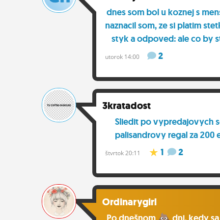
dnes som bol u koznej s me
naznacil som, ze si platim st
styk a odpoved: ale co by s
2
utorok 14:00
3kratadost
Sliedit po vypredajovych 
palisandrovy regal za 200 e
1
2
štvrtok 20:11
Ordinarygirl
Po dnešnom
dni, kedy s