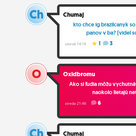
Chumaj
kto chce ig brazilcanyk so
panov v ba? (videl s
1
3
utorok 14:16
Oxidbromu
Ako si ľudia môžu vychutná
naokolo lietajú n
6
streda 21:46
Chumaj