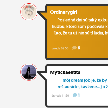
ĽUDIA
Ordinarygirl
MÔJ PROFIL
Posledné dni sú taký exkur
NASTAVENIA
hudbu, ktorú som počúvala ke
ľúto, že tu už nie sú tí ľudia,
ROLETA
6
streda 09:56
Mytickaentita
môj dream job je, že by
reštaurácie, kaviarne...) 
1
štvrtok 11:50