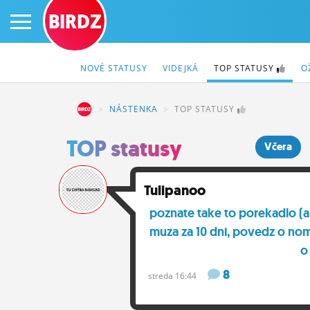
BIRDZ
NOVÉ
STATUSY
VIDEJKÁ
TOP
STATUSY
O
BIRDZ
NÁSTENKA
TOP STATUSY
PRIHLÁS SA
TOP statusy
Včera
ČINŽIAK
Tulipanoo
FÓRUM
poznate take to porekadlo (a
muza za 10 dni, povedz o no
STATUSY
o
BLOGY
8
streda 16:44
OBRÁZKY