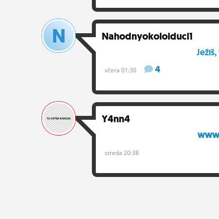
Nahodnyokoloiduci1
Ježiš,
4
včera 01:30
Y4nn4
www.
streda 20:38