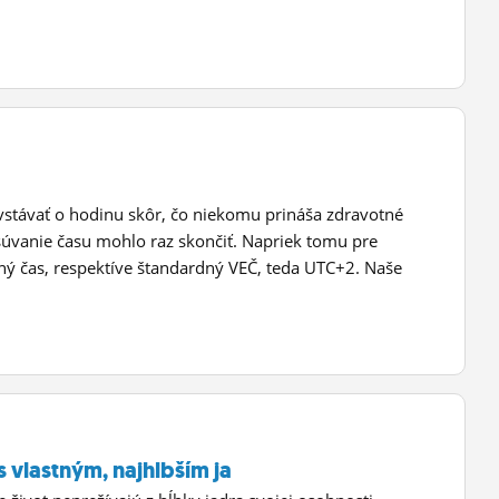
 vstávať o hodinu skôr, čo niekomu prináša zdravotné
úvanie času mohlo raz skončiť. Napriek tomu pre
etný čas, respektíve štandardný VEČ, teda UTC+2. Naše
s vlastným, najhlbším ja