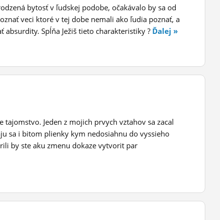
irodzená bytosť v ľudskej podobe, očakávalo by sa od
poznať veci ktoré v tej dobe nemali ako ľudia poznať, a
ť absurdity. Spĺňa Ježiš tieto charakteristiky ?
Ďalej »
ne tajomstvo. Jeden z mojich prvych vztahov sa zacal
avaju sa i bitom plienky kym nedosiahnu do vyssieho
rili by ste aku zmenu dokaze vytvorit par