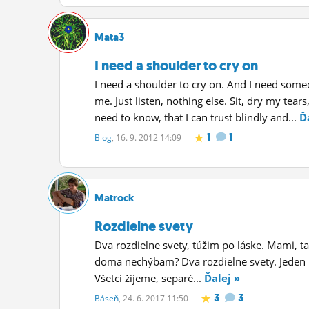
ĽUDIA
Mata3
MÔJ PROFIL
I need a shoulder to cry on
NASTAVENIA
I need a shoulder to cry on. And I need someo
ROLETA
me. Just listen, nothing else. Sit, dry my tear
need to know, that I can trust blindly and...
Ď
1
1
Blog
, 16. 9. 2012 14:09
Matrock
Rozdielne svety
Dva rozdielne svety, túžim po láske. Mami, 
doma nechýbam? Dva rozdielne svety. Jeden 
Všetci žijeme, separé...
Ďalej »
3
3
Báseň
, 24. 6. 2017 11:50