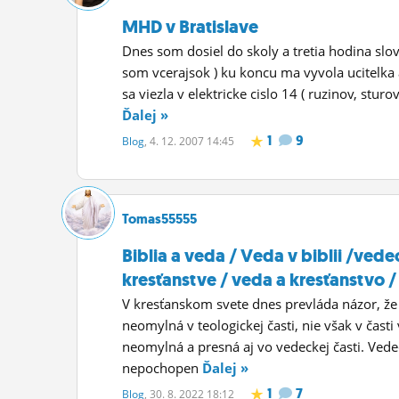
MHD v Bratislave
Dnes som dosiel do skoly a tretia hodina slov
som vcerajsok ) ku koncu ma vyvola ucitelka 
sa viezla v elektricke cislo 14 ( ruzinov, stur
Ďalej »
1
9
Blog
, 4. 12. 2007 14:45
Tomas55555
Biblia a veda / Veda v biblii /vede
kresťanstve / veda a kresťanstvo /
V kresťanskom svete dnes prevláda názor, že bi
neomylná v teologickej časti, nie však v časti 
neomylná a presná aj vo vedeckej časti. Vede
nepochopen
Ďalej »
1
7
Blog
, 30. 8. 2022 18:12