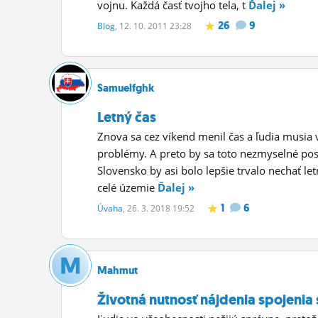
vojnu. Každá časť tvojho tela, t
Ďalej »
26
9
Blog
, 12. 10. 2011 23:28
Samuelfghk
Letný čas
Znova sa cez víkend menil čas a ľudia musia
problémy. A preto by sa toto nezmyselné pos
Slovensko by asi bolo lepšie trvalo nechať l
celé územie
Ďalej »
1
6
Úvaha
, 26. 3. 2018 19:52
Mahmut
Životná nutnosť nájdenia spojenia 