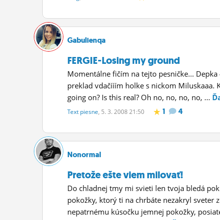
Gabulienqa
FERGIE-Losing my ground
Momentálne fičím na tejto pesničke... Depka 
preklad vdačííím holke s nickom Miluskaaa. 
going on? Is this real? Oh no, no, no, no, ...
Ďa
1
4
Text piesne
, 5. 3. 2008 21:50
Nonormal
Pretože ešte viem milovať!
Do chladnej tmy mi svieti len tvoja bledá po
pokožky, ktorý ti na chrbáte nezakryl sveter 
nepatrnému kúsočku jemnej pokožky, posiat