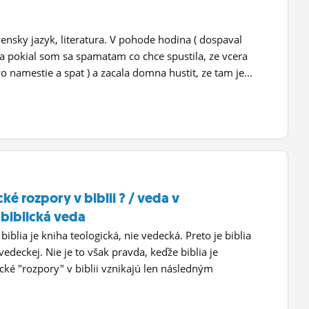
ensky jazyk, literatura. V pohode hodina ( dospaval
a pokial som sa spamatam co chce spustila, ze vcera
ovo namestie a spat ) a zacala domna hustit, ze tam je...
cké rozpory v biblii ? / veda v
 biblická veda
blia je kniha teologická, nie vedecká. Preto je biblia
vedeckej. Nie je to však pravda, keďže biblia je
cké "rozpory" v biblii vznikajú len následným