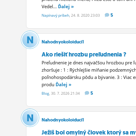
Vedel...
Ďalej »
5
Napínavý príbeh
, 24. 8. 2020 23:03
Nahodnyokoloiduci1
Ako riešiť hrozbu preľudnenia ?
Preľudnenie je dnes najväčšou hrozbou pre ľu
zhoršuje : 1 : Rýchlejšie míňanie podzemných
poľnohospodársku pôdu a bývanie. 3 : Viac e
produ
Ďalej »
5
Blog
, 30. 7. 2026 21:34
Nahodnyokoloiduci1
Ježiš bol omylný človek ktorý sa mý