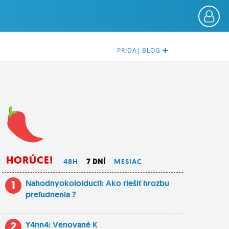
PRIDAJ
BLOG
HORÚCE!
48H
7 DNÍ
MESIAC
1
Nahodnyokoloiduci1: Ako riešiť hrozbu
preľudnenia ?
2
Y4nn4: Venované K