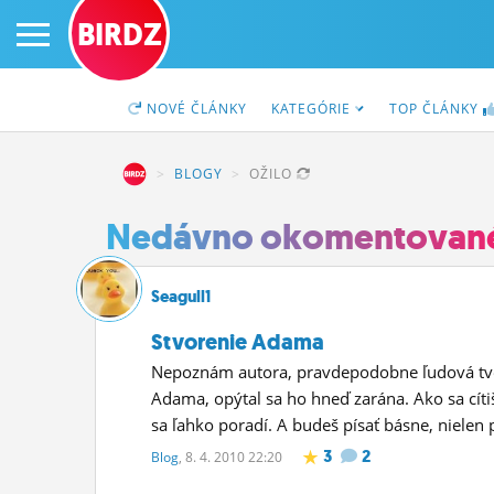
BIRDZ
NOVÉ
ČLÁNKY
KATEGÓRIE
TOP
ČLÁNKY
BIRDZ
BLOGY
OŽILO
PRIHLÁS SA
Nedávno okomentovan
ČINŽIAK
Seagull1
FÓRUM
Stvorenie Adama
Nepoznám autora, pravdepodobne ľudová tvorb
STATUSY
Adama, opýtal sa ho hneď zarána. Ako sa cít
sa ľahko poradí. A budeš písať básne, nielen 
BLOGY
3
2
Blog
, 8. 4. 2010 22:20
OBRÁZKY