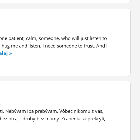
ne patient, calm, someone, who will just listen to
s, hug me and listen. I need someone to trust. And I
alej »
tati. Nebývam iba prebývam. Vôbec nikomu z vás,
bez otca, druhý bez mamy. Zranenia sa prekryli,