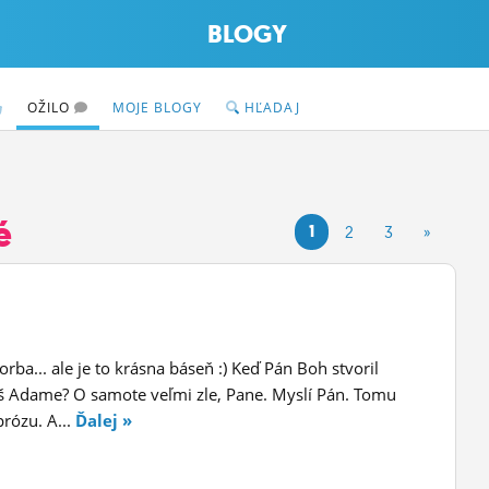
BLOGY
OŽILO
MOJE BLOGY
HĽADAJ
é
1
2
3
»
a... ale je to krásna báseň :) Keď Pán Boh stvoril
iš Adame? O samote veľmi zle, Pane. Myslí Pán. Tomu
prózu. A...
Ďalej »