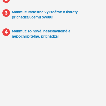
3
Mahmut: Radostne vykročme v ústrety
prichádzajúcemu Svetlu!
4
Mahmut: To nové, nezastaviteľné a
nepochopiteľné, prichádza!