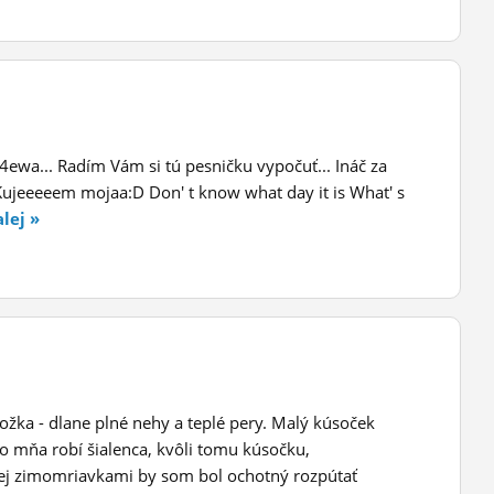
4ewa... Radím Vám si tú pesničku vypočuť... Ináč za
Kujeeeeem mojaa:D Don' t know what day it is What' s
lej »
kožka - dlane plné nehy a teplé pery. Malý kúsoček
zo mňa robí šialenca, kvôli tomu kúsočku,
ej zimomriavkami by som bol ochotný rozpútať