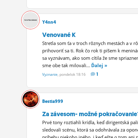
Y4nn4
Venované K
Stretla som ťa v troch rôznych mestách a v
prihovoriť sa ti. Rok čo rok ti píšem k men
sa vyznávam, ako som cítila že sme spriazne
sme obe tak milovali...
Ďalej »
1
Vyznanie
, pondelok 18:16
Bestia999
Za závesom- možné pokračovanie
Prvé tony roztiahli krídla, keď dirigentská pa
sledovali scénu, ktorá sa odohrávala za opon
príbehu niekoho iného, i keď ešte o tom ani ne