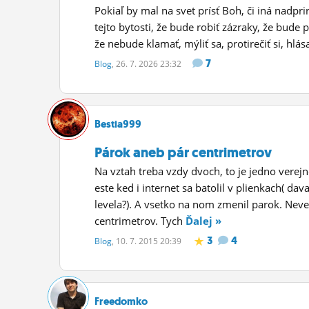
Pokiaľ by mal na svet prísť Boh, či iná nadpr
tejto bytosti, že bude robiť zázraky, že bude 
že nebude klamať, mýliť sa, protirečiť si, hlása
7
Blog
, 26. 7. 2026 23:32
Bestia999
Párok aneb pár centrimetrov
Na vztah treba vzdy dvoch, to je jedno verej
este ked i internet sa batolil v plienkach( d
levela?). A vsetko na nom zmenil parok. Neve
centrimetrov. Tych
Ďalej »
3
4
Blog
, 10. 7. 2015 20:39
Freedomko