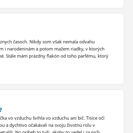
 rôznych časoch. Nikdy som však nemala odvahu
inám i narodeninám a potom mažem riadky, v ktorých
né. Stále mám prázdny flakón od toho parfému, ktorý
?
lička vo vzduchu švihla vo vzduchu ani bič. Tisíce očí
ou a dychtivo očakávali na svoju životnú rolu v
tušili. No príbeh to tuši, akoby to vedel i za nich.