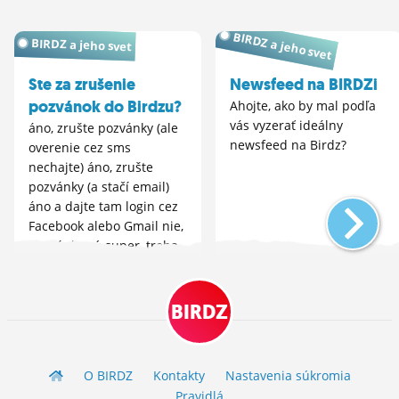
BIRDZ a jeho svet
BIRDZ a jeho svet
Ste za zrušenie
Newsfeed na BIRDZi
pozvánok do Birdzu?
Ahojte, ako by mal podľa
vás vyzerať ideálny
áno, zrušte pozvánky (ale
newsfeed na Birdz?
overenie cez sms
nechajte) áno, zrušte
pozvánky (a stačí email)
áno a dajte tam login cez
Facebook alebo Gmail nie,
pozvánky sú super, treba
nechať
BIRDZ
O BIRDZ
Kontakty
Nastavenia súkromia
Pravidlá