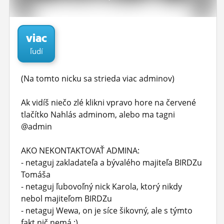
ĽUDIA
MÔJ PROFIL
viac
ľudí
NASTAVENIA
ROLETA
(Na tomto nicku sa strieda viac adminov)
Ak vidíš niečo zlé klikni vpravo hore na červené
tlačítko Nahlás adminom, alebo ma tagni
@admin
AKO NEKONTAKTOVAŤ ADMINA:
- netaguj zakladateľa a bývalého majiteľa BIRDZu
Tomáša
- netaguj ľubovoľný nick Karola, ktorý nikdy
nebol majiteľom BIRDZu
- netaguj Wewa, on je síce šikovný, ale s týmto
fakt nič nemá :)