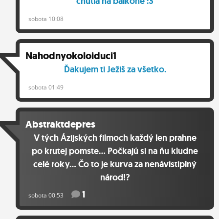
chutia na balkóne :3
sobota 10:08
Nahodnyokoloiduci1
Ďakujem ti Ježiš za všetko.
sobota 01:49
Abstraktdepres
V tých Ázijských filmoch každý len prahne
po krutej pomste... Počkajú si na ňu kludne
celé roky... Čo to je kurva za nenávistiplný
národ!?
1
sobota 00:53