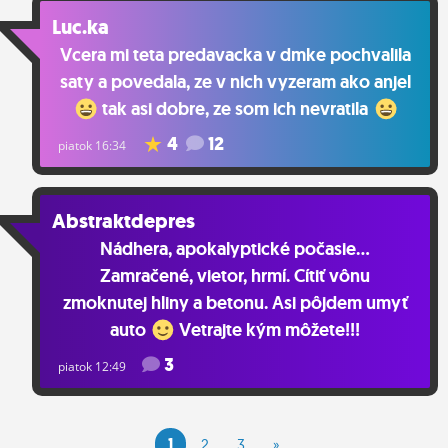
Luc.ka
Vcera mi teta predavacka v dmke pochvalila
saty a povedala, ze v nich vyzeram ako anjel
tak asi dobre, ze som ich nevratila
4
12
piatok 16:34
Abstraktdepres
Nádhera, apokalyptické počasie...
Zamračené, vietor, hrmí. Cítiť vônu
zmoknutej hliny a betonu. Asi pôjdem umyť
auto
Vetrajte kým môžete!!!
3
piatok 12:49
1
2
3
»