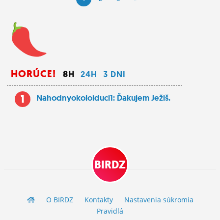
HORÚCE!
8H
24H
3 DNI
1
Nahodnyokoloiduci1: Ďakujem Ježiš.
BIRDZ
O BIRDZ
Kontakty
Nastavenia súkromia
Pravidlá