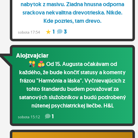
nabytok z masivu. Ziadna hnusna odporna
srackova nekvalitna drevotrieska. Nikde.
Kde pozries, tam drevo.
1
3
sobota 17:54
Alojzvajciar
Od 15. Augusta očakávam od
každého, že bude končiť statusy a komenty
frázou "Harmónia a láska". Vyčnievajúcich z
tohto štandardu budem považovať za
satanových služobníkov a budú podrobený
nútenej psychiatrickej liečbe. H&L
1
sobota 15:12