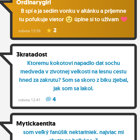
Ordinarygirl
B spí a ja sedím vonku v altánku a príjemne
tu pofukuje vietor
úplne si to užívam
2
sobota 13:56
3kratadost
Ktoremu kokotovi napadlo dat sochu
medveda v zivotnej velkosti na lesnu cestu
hned za zakrutu? Som sa skoro z biku zjebal,
jak som sa lakol.
4
sobota 12:41
Mytickaentita
som veľký fanúšik nektariniek. najviac mi