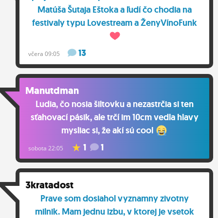
Matúša Šutaja Eštoka a ľudí čo chodia na
festivaly typu Lovestream a ŽenyVínoFunk
13
včera 09:05
Manutdman
Ludia, čo nosia šiltovku a nezastrčia si ten
sťahovací pásik, ale trčí im 10cm vedla hlavy
mysliac si, že akí sú cool
1
1
sobota 22:05
3kratadost
Prave som dosiahol vyznamny zivotny
milnik. Mam jednu izbu, v ktorej je vsetok