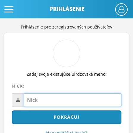
PRIHLÁSENIE
Prihlásenie pre zaregistrovaných používateľov
PRIHLÁS SA
Zadaj svoje existujúce Birdzovské meno:
ČINŽIAK
NICK:
FÓRUM
STATUSY
BLOGY
OBRÁZKY
Nepamätáš si heslo?