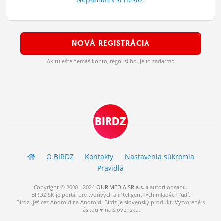
ĽUDIA
MÔJ PROFIL
NOVÁ REGISTRÁCIA
NASTAVENIA
Ak tu ešte nemáš konto, regni si ho. Je to zadarmo
ROLETA
BIRDZ
O BIRDZ
Kontakty
Nastavenia súkromia
Pravidlá
Copyright © 2000 - 2024
OUR MEDIA SR a.s.
a
autori
obsahu.
BIRDZ.SK je portál pre tvorivých a inteligentných mladých ľudí.
Birdzuješ cez Android na Android. Birdz je slovenský produkt. Vytvorené s
láskou ♥ na Slovensku.