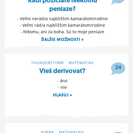
Radi požičiate niekomu
peniaze?
- Veľmi nerád/a najbližšim kamarátom/rodine
- Veľmi rád/a najbližšim kamarátom/rodine
- Nikomu, ani za boha. Sú to moje peniaze
ĎALŠIE MOŽNOSTI »
10. 5. 2022 15:18
THUNDERSTORM
>
MATEMATIKA
24
Vieš derivovať?
- áno
- nie
HLASUJ »
28. 4. 2022 11:52
KOBRA
>
MATEMATIKA