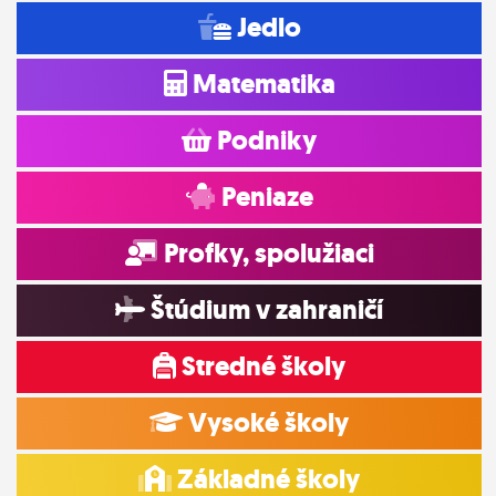
Jedlo
Matematika
Podniky
Peniaze
Profky, spolužiaci
Štúdium v zahraničí
Stredné školy
Vysoké školy
Základné školy