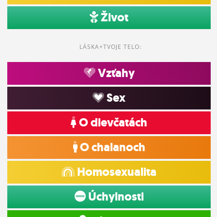
Život
LÁSKA+TVOJE TELO:
Vzťahy
Sex
O dievčatách
O chalanoch
Homosexualita
Úchylnosti