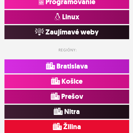
Programovanie
Linux
Zaujímavé weby
REGIÓNY:
Bratislava
Košice
Prešov
Nitra
Žilina