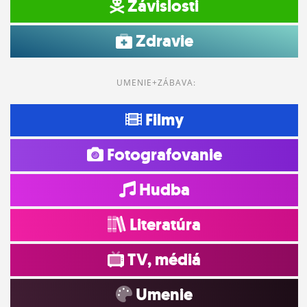
Závislosti
Zdravie
UMENIE+ZÁBAVA:
Filmy
Fotografovanie
Hudba
Literatúra
TV, médiá
Umenie