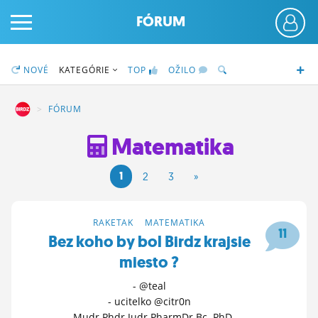
FÓRUM
NOVÉ
KATEGÓRIE
TOP
OŽILO
DZ
FÓRUM
Matematika
PRIHLÁS SA
1
2
3
»
ČINŽIAK
FÓRUM
RAKETAK
>
MATEMATIKA
11
Bez koho by bol Birdz krajsie
STATUSY
miesto ?
BLOGY
- @teal
- ucitelko @citr0n
OBRÁZKY
- Mudr Phdr Judr PharmDr Bc. PhD