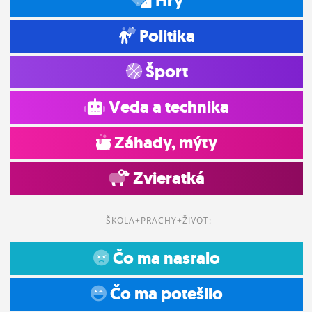
Hry
Politika
Šport
Veda a technika
Záhady, mýty
Zvieratká
ŠKOLA+PRACHY+ŽIVOT:
Čo ma nasralo
Čo ma potešilo