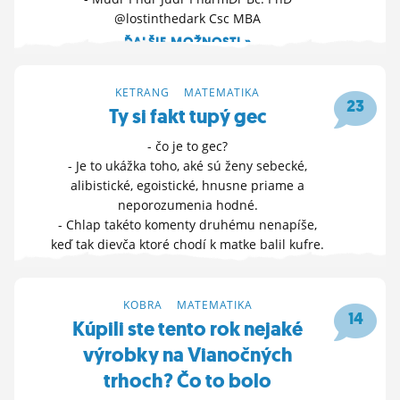
ĽUDIA
@lostinthedark Csc MBA
ĎALŠIE MOŽNOSTI »
MÔJ PROFIL
1. 11. 2025 08:29
NASTAVENIA
KETRANG
>
MATEMATIKA
23
Ty si fakt tupý gec
ROLETA
- čo je to gec?
- Je to ukážka toho, aké sú ženy sebecké,
alibistické, egoistické, hnusne priame a
neporozumenia hodné.
- Chlap takéto komenty druhému nenapíše,
keď tak dievča ktoré chodí k matke balil kufre.
ĎALŠIE MOŽNOSTI »
9. 4. 2025 10:29
KOBRA
>
MATEMATIKA
14
Kúpili ste tento rok nejaké
výrobky na Vianočných
trhoch? Čo to bolo