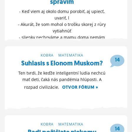
spravím
- Keď viem aj okolo domu porobiť, aj upiecť,
uvariť, l
- Akurát, že som mohol o trošku skorej z rúry
vytiahnúť
- sliepky nechováme a mamu doma nemám
ĎALŠIE MOŽNOSTI »
17. 8. 2022 07:33
KOBRA
>
MATEMATIKA
14
Suhlasis s Elonom Muskom?
Ten tvrdi, že keďže inteligentní ludia nechcú
mať deti, čaká nás pandémia hlúposti. A
rozpad civilizácie.
OTVOR FÓRUM »
9. 6. 2022 16:07
KOBRA
>
MATEMATIKA
14