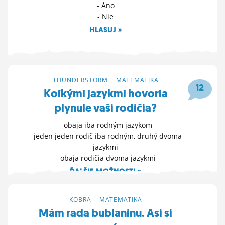
- Áno
- Nie
HLASUJ »
20. 9. 2022 23:49
THUNDERSTORM
>
MATEMATIKA
12
Koľkými jazykmi hovoria
plynule vaši rodičia?
- obaja iba rodným jazykom
- jeden jeden rodič iba rodným, druhý dvoma
jazykmi
- obaja rodičia dvoma jazykmi
ĎALŠIE MOŽNOSTI »
9. 9. 2022 18:43
KOBRA
>
MATEMATIKA
Mám rada bublaninu. Asi si