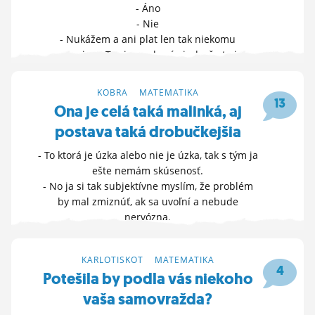
- Áno
- Nie
- Nukážem a ani plat len tak niekomu
nepoviem. To viem od prác inde, že to je
tajomstvo!
HLASUJ »
KOBRA
>
MATEMATIKA
13
Ona je celá taká malinká, aj
19. 12. 2022 14:45
postava taká drobučkejšia
- To ktorá je úzka alebo nie je úzka, tak s tým ja
ešte nemám skúsenosť.
- No ja si tak subjektívne myslím, že problém
by mal zmiznúť, ak sa uvoľní a nebude
nervózna.
- V tom prípade by sa tam mohlo dostať aj
celým vercajchom, nielen koncom.
KARLOTISKOT
>
MATEMATIKA
ĎALŠIE MOŽNOSTI »
4
Potešila by podla vás niekoho
2. 11. 2022 17:32
vaša samovražda?