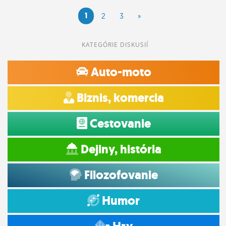
1
2
3
»
KATEGÓRIE DISKUSIÍ
Auto-moto
Biznis, komercia
Cestovanie
Dejiny, história
Filozofovanie
Humor