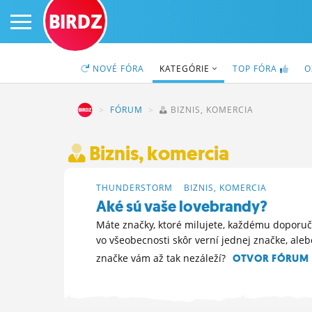
BIRDZ
NOVÉ
FÓRA
KATEGÓRIE
TOP
FÓRA
O
BIRDZ
FÓRUM
BIZNIS, KOMERCIA
PRIHLÁS SA
Biznis, komercia
ČINŽIAK
THUNDERSTORM
>
BIZNIS, KOMERCIA
Aké sú vaše lovebrandy?
FÓRUM
Máte značky, ktoré milujete, každému doporučuj
vo všeobecnosti skôr verní jednej značke, alebo
STATUSY
značke vám až tak nezáleží?
OTVOR FÓRUM 
BLOGY
7. 5. 2026 21:22
OBRÁZKY