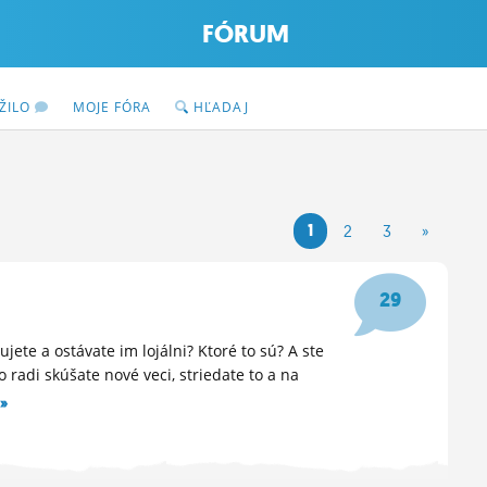
FÓRUM
ŽILO
MOJE FÓRA
HĽADAJ
1
2
3
»
29
ete a ostávate im lojálni? Ktoré to sú? A ste
 radi skúšate nové veci, striedate to a na
»