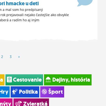
pri hmacke u deti
ám a mal som ho predpísaný
 rok prejavovali nejako častejšie ako obvykle
zaberá a radím ho aj iným
2
3
»
ia
Cestovanie
Dejiny, história
Hry
Politika
Šport
mýty
Zvieratká