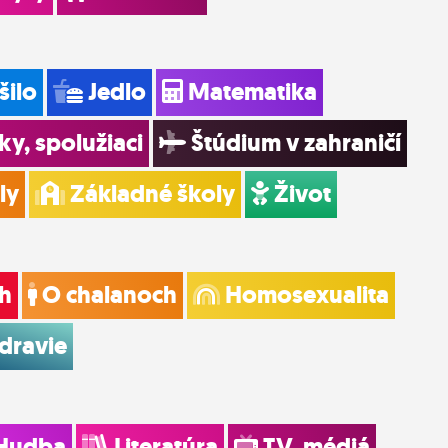
šilo
Jedlo
Matematika
ky, spolužiaci
Štúdium v zahraničí
ly
Základné školy
Život
h
O chalanoch
Homosexualita
dravie
Hudba
Literatúra
TV, médiá