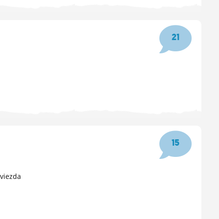
21
15
hviezda