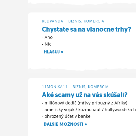
REDPANDA
>
BIZNIS, KOMERCIA
Chystate sa na vianocne trhy?
- Ano
- Nie
HLASUJ »
29. 11. 2025 13:49
11MONIKA11
>
BIZNIS, KOMERCIA
Aké scamy už na vás skúšali?
- miliónový dedič (mŕtvy príbuzný z Afriky)
- americký vojak / kozmonaut / hollywoodska 
- ohrozený účet v banke
ĎALŠIE MOŽNOSTI »
10. 10. 2025 15:17