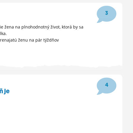
3
nie žena na plnohodnotný život, ktorá by sa
lka.
prenajatú ženu na pár týždňov
4
ň je