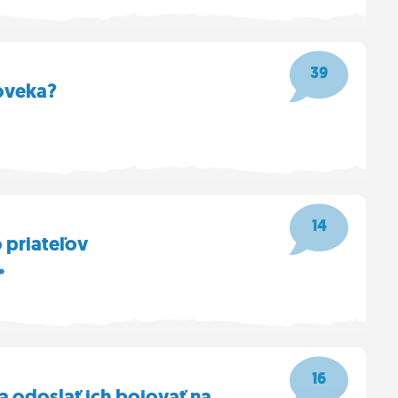
39
loveka?
14
priateľov
»
16
 odoslať ich bojovať na