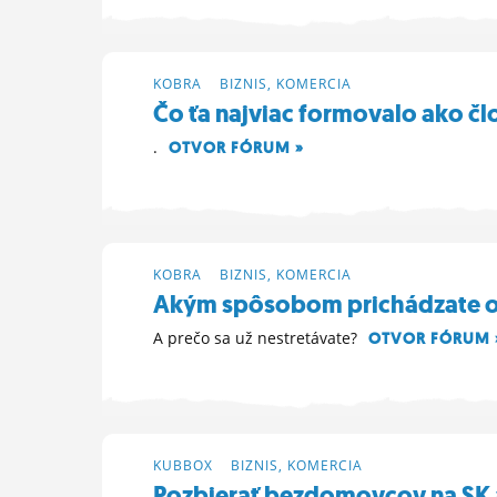
KOBRA
>
BIZNIS, KOMERCIA
Čo ťa najviac formovalo ako č
.
OTVOR FÓRUM »
1. 5. 2025 21:13
KOBRA
>
BIZNIS, KOMERCIA
Akým spôsobom prichádzate o 
A prečo sa už nestretávate?
OTVOR FÓRUM 
27. 4. 2025 13:16
KUBBOX
>
BIZNIS, KOMERCIA
Pozbierať bezdomovcov na SK a