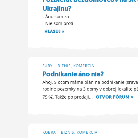
Ukrajinu?
- Áno som za
- Nie som proti
HLASUJ »
30. 3. 2025 01:20
FURY
>
BIZNIS, KOMERCIA
Podnikanie áno nie?
Ahoj. S ocom máme plán na podnikanie (srav
rodine pozemky na 3 domy v dobrej lokalite p
75K€. Takže po predaji...
OTVOR FÓRUM »
28. 7. 2023 19:54
KOBRA
>
BIZNIS, KOMERCIA