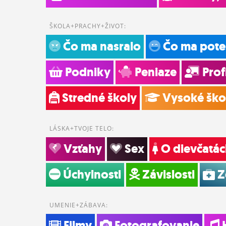
ŠKOLA+PRACHY+ŽIVOT:
Čo ma nasralo
Čo ma pote
Podniky
Peniaze
Prof
Stredné školy
Vysoké ško
LÁSKA+TVOJE TELO:
Vzťahy
Sex
O dievčatác
Úchylnosti
Závislosti
Z
UMENIE+ZÁBAVA:
Filmy
Fotografovanie