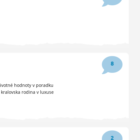
8
 životné hodnoty v poradku
á kralovska rodina v luxuse
2