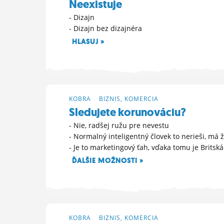
Neexistuje
- Dizajn
- Dizajn bez dizajnéra
HLASUJ »
10. 6. 2023 07:52
KOBRA
>
BIZNIS, KOMERCIA
Sledujete korunováciu?
- Nie, radšej ružu pre nevestu
- Normalný inteligentný človek to nerieši, má
- Je to marketingový ťah, vďaka tomu je Britsk
ĎALŠIE MOŽNOSTI »
6. 5. 2023 13:53
KOBRA
>
BIZNIS, KOMERCIA