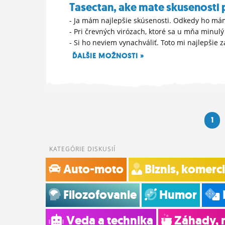
Tasectan, ake mate skusenosti 
- Ja mám najlepšie skúsenosti. Odkedy ho m
- Pri črevných virózach, ktoré sa u mňa minulý
- Si ho neviem vynachváliť. Toto mi najlepšie 
ĎALŠIE MOŽNOSTI »
27. 4. 2023 10:57
1
KATEGÓRIE DISKUSIÍ
Auto-moto
Biznis, komerc
Filozofovanie
Humor
Veda a technika
Záhady, 