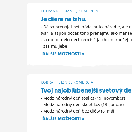
ĽUDIA
KETRANG
>
BIZNIS, KOMERCIA
Je diera na trhu.
MÔJ PROFIL
- Dá sa prenajať byt, pôda, auto, náradie, ale 
NASTAVENIA
tvárila aspoň počas toho prenájmu ako manže
- Ja do bordelu nechcem ísť, ja chcem radšej 
ROLETA
- zas mu jebe
ĎALŠIE MOŽNOSTI »
1. 5. 2026 10:26
KOBRA
>
BIZNIS, KOMERCIA
Tvoj najobľúbenejší svetový de
- Medzinárodný deň toaliet (19. november)
- Medzinárodný deň skeptikov (13. január)
- Medzinárodný deň bez diéty (6. máj)
ĎALŠIE MOŽNOSTI »
6. 1. 2026 10:22