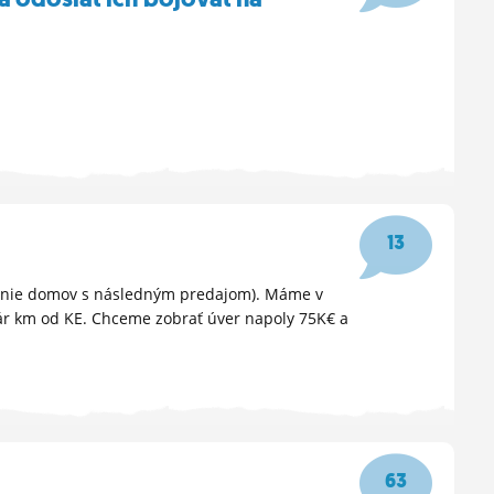
13
anie domov s následným predajom). Máme v
ár km od KE. Chceme zobrať úver napoly 75K€ a
63