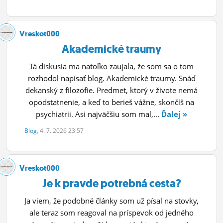
Vreskot000
Akademické traumy
Tá diskusia ma natoľko zaujala, že som sa o tom
rozhodol napísať blog. Akademické traumy. Snáď
dekanský z filozofie. Predmet, ktorý v živote nemá
opodstatnenie, a keď to berieš vážne, skončíš na
psychiatrii. Asi najväčšiu som mal,...
Ďalej »
Blog
, 4. 7. 2026 23:57
Vreskot000
Je k pravde potrebná cesta?
Ja viem, že podobné články som už písal na stovky,
ale teraz som reagoval na príspevok od jedného