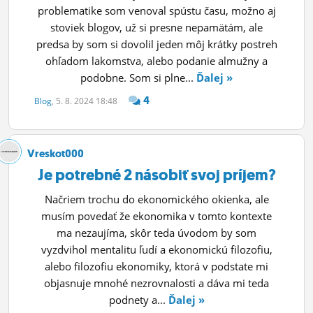
problematike som venoval spústu času, možno aj
stoviek blogov, už si presne nepamätám, ale
predsa by som si dovolil jeden môj krátky postreh
ohľadom lakomstva, alebo podanie almužny a
podobne. Som si plne...
Ďalej »
4
Blog
, 5. 8. 2024 18:48
Vreskot000
Je potrebné 2 násobiť svoj príjem?
Načriem trochu do ekonomického okienka, ale
musím povedať že ekonomika v tomto kontexte
ma nezaujíma, skôr teda úvodom by som
vyzdvihol mentalitu ľudí a ekonomickú filozofiu,
alebo filozofiu ekonomiky, ktorá v podstate mi
objasnuje mnohé nezrovnalosti a dáva mi teda
podnety a...
Ďalej »