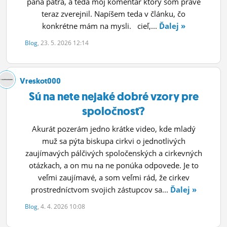
pána pátra, a teda môj komentár ktorý som práve
teraz zverejnil. Napíšem teda v článku, čo
konkrétne mám na mysli. cieľ,...
Ďalej »
Blog
, 23. 5. 2026 12:14
Vreskot000
Sú na nete nejaké dobré vzory pre
spoločnosť?
Akurát pozerám jedno krátke video, kde mladý
muž sa pýta biskupa cirkvi o jednotlivých
zaujímavých pálčivých spoločenských a cirkevných
otázkach, a on mu na ne ponúka odpovede. Je to
veľmi zaujímavé, a som veľmi rád, že cirkev
prostredníctvom svojich zástupcov sa...
Ďalej »
Blog
, 4. 4. 2026 10:08