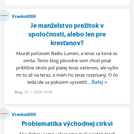
Vreskot000
Je manželstvo prežitok v
spoločnosti, alebo len pre
kresťanov?
Akurát počúvam Radio Lumen, a teraz sa koná sv.
omša. Tento blog pôvodne som chcel písať
približne okolo pol piatej teraz večerom, ale vyšlo
mi to až na teraz, a mám ho teraz rozpísaný. O čo
teda ide sa pokúsim vysvetliť...
Ďalej »
Blog
, 19. 1. 2026 18:56
Vreskot000
Problematika východnej cirkvi
Ako dobre vieme, včera sme mali sviatok troch