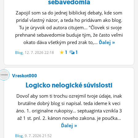
sebavedomia
Zapojil som sa do jednej biblickej debaty, kde som
pridal vlastný názor, a teda ho pridávam ako blog.
Tu je úryvok od autora citujem... "Človek si svoje
prehnané sebavedomie buduje tým, že často veľmi
okato dáva všetkým pred zrak to,...
Ďalej »
1
1
Blog
, 12. 7. 2026 22:18
Vreskot000
Logicko nelogické súvislosti
Dovoľ aby som ti trochu ozrejmil tvoje údaje, inak
brutálne dobrý blog si napísal. teda ideme k veci
áno. 1. originalne rukopisy... septuaginta vznikla 3
až 1 st. pnl. 2. kánon noveho zakona. je poučka...
Ďalej »
Blog
, 9. 7. 2026 21:52