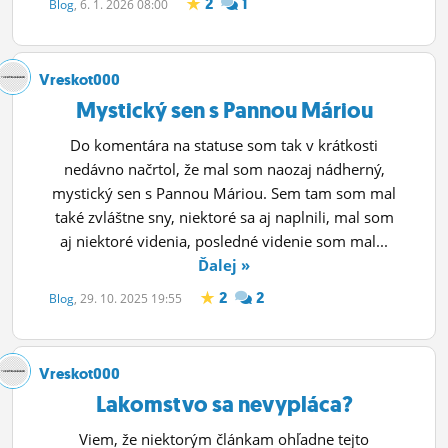
2
1
Blog
, 6. 1. 2026 08:00
Vreskot000
Mystický sen s Pannou Máriou
Do komentára na statuse som tak v krátkosti
nedávno načrtol, že mal som naozaj nádherný,
mystický sen s Pannou Máriou. Sem tam som mal
také zvláštne sny, niektoré sa aj naplnili, mal som
aj niektoré videnia, posledné videnie som mal...
Ďalej »
2
2
Blog
, 29. 10. 2025 19:55
Vreskot000
Lakomstvo sa nevypláca?
Viem, že niektorým článkam ohľadne tejto