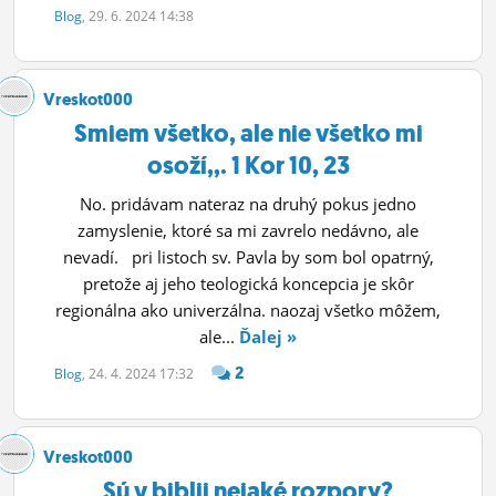
Blog
, 29. 6. 2024 14:38
Vreskot000
Smiem všetko, ale nie všetko mi
osoží,,. 1 Kor 10, 23
No. pridávam nateraz na druhý pokus jedno
zamyslenie, ktoré sa mi zavrelo nedávno, ale
nevadí. pri listoch sv. Pavla by som bol opatrný,
pretože aj jeho teologická koncepcia je skôr
regionálna ako univerzálna. naozaj všetko môžem,
ale...
Ďalej »
2
Blog
, 24. 4. 2024 17:32
Vreskot000
Sú v biblii nejaké rozpory?