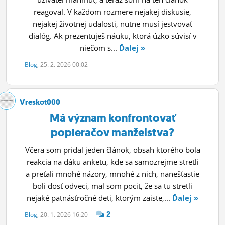
reagoval. V každom rozmere nejakej diskusie,
nejakej životnej udalosti, nutne musí jestvovať
dialóg. Ak prezentuješ náuku, ktorá úzko súvisí v
niečom s...
Ďalej »
Blog
, 25. 2. 2026 00:02
Vreskot000
Má význam konfrontovať
popieračov manželstva?
Včera som pridal jeden článok, obsah ktorého bola
reakcia na dáku anketu, kde sa samozrejme stretli
a preťali mnohé názory, mnohé z nich, nanešťastie
boli dosť odveci, mal som pocit, že sa tu stretli
nejaké pätnásťročné deti, ktorým zaiste,...
Ďalej »
2
Blog
, 20. 1. 2026 16:20