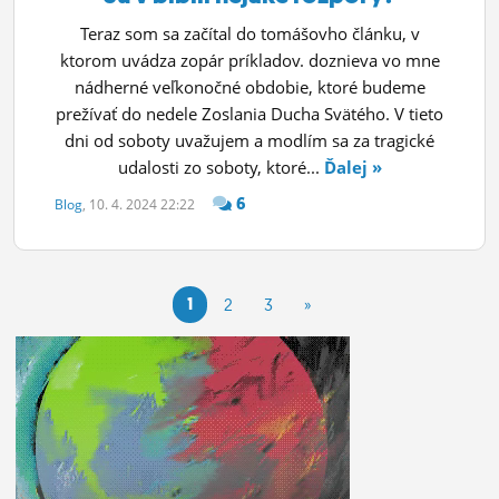
Teraz som sa začítal do tomášovho článku, v
ktorom uvádza zopár príkladov. doznieva vo mne
nádherné veľkonočné obdobie, ktoré budeme
prežívať do nedele Zoslania Ducha Svätého. V tieto
dni od soboty uvažujem a modlím sa za tragické
udalosti zo soboty, ktoré...
Ďalej »
6
Blog
, 10. 4. 2024 22:22
1
2
3
»