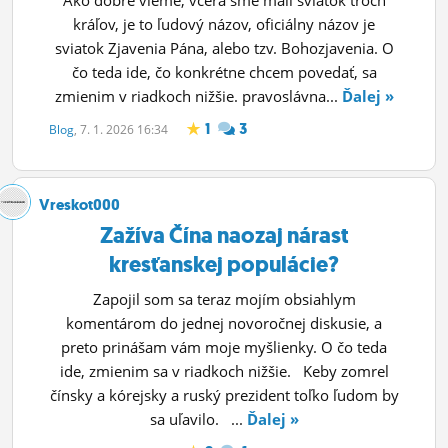
kráľov, je to ľudový názov, oficiálny názov je
sviatok Zjavenia Pána, alebo tzv. Bohozjavenia. O
čo teda ide, čo konkrétne chcem povedať, sa
zmienim v riadkoch nižšie. pravoslávna...
Ďalej »
1
3
Blog
, 7. 1. 2026 16:34
Vreskot000
Zažíva Čína naozaj nárast
kresťanskej populácie?
Zapojil som sa teraz mojím obsiahlym
komentárom do jednej novoročnej diskusie, a
preto prinášam vám moje myšlienky. O čo teda
ide, zmienim sa v riadkoch nižšie. Keby zomrel
čínsky a kórejsky a ruský prezident toľko ľudom by
sa uľavilo. ...
Ďalej »