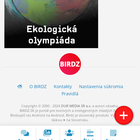
BIRDZ
O BIRDZ
Kontakty
Nastavenia súkromia
Pravidlá
Copyright © 2000 - 2024
OUR MEDIA SR a.s.
a
autori
obsahu.
BIRDZ.SK je portál pre tvorivých a inteligentných mladých ľudí.
Birdzuješ cez Android na Android. Birdz je slovenský produkt. Vytvorené s
láskou ♥ na Slovensku.