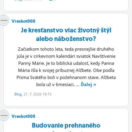
ĽUDIA
MÔJ PROFIL
Vreskot000
Je kresťanstvo viac životný štýl
NASTAVENIA
alebo náboženstvo?
ROLETA
Začiatkom tohoto leta, teda presnejšie druhého
júla je v cirkevnom kalendári sviatok Navštívenie
Panny Márie. Je to biblická udalosť, kedy Panna
Mária išla k svojej príbuznej Alžbete. Obe podľa
Písma Svätého boli v požehnanom stave. Alžbeta
bola už v 6mesiaci, ...
Ďalej »
Blog
, 21. 7. 2026 18:16
Vreskot000
Budovanie prehnaného