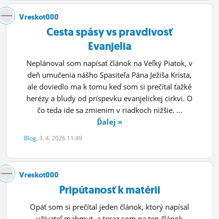
Vreskot000
Cesta spásy vs pravdivosť
Evanjelia
Neplánoval som napísať článok na Veľký Piatok, v
deň umučenia nášho Spasiteľa Pána Ježiša Krista,
ale doviedlo ma k tomu keď som si prečítal ťažké
herézy a bludy od príspevku evanjelickej cirkvi. O
čo teda ide sa zmienim v riadkoch nižšie. ...
Ďalej »
Blog
, 3. 4. 2026 11:49
Vreskot000
Pripútanosť k matérii
Opäť som si prečítal jeden článok, ktorý napísal
užívateľ mahmut, a teraz som na ten článok