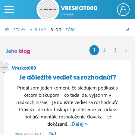
VRESKOT000
chlapec
STAVY
ALBUMY
BLOG
FÓRA
1
2
3
»
Jeho blog
PRIHLÁS SA
Vreskot000
Je dôležité vedieť sa rozhodnúť?
ČINŽIAK
Pridal som jeden koment, čo sledujem podkast s
FÓRUM
otcom biskupom. čo teda ide, vyjadrím v
riadkoch nižšie. Je dôležité vedieť sa rozhodnúť?
STATUSY
Práveže ide otec biskup. t je dôsledok že cirkev
potláča mentále rozpoloženie človeka. Je
BLOGY
dokázané...
Ďalej »
OBRÁZKY
1
Blog
, včera 14:13