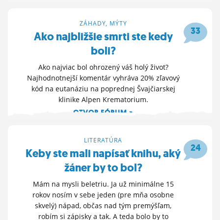
13. 3. 2026 22:52
ZÁHADY, MÝTY
33
Ako najbližšie smrti ste kedy
boli?
Ako najviac bol ohrozený váš holý život?
Najhodnotnejší komentár vyhráva 20% zľavový
kód na eutanáziu na poprednej Švajčiarskej
klinike Alpen Krematorium.
OTVOR FÓRUM »
11. 3. 2026 22:33
LITERATÚRA
24
Keby ste mali napísať knihu, aký
žáner by to bol?
Mám na mysli beletriu. Ja už minimálne 15
rokov nosím v sebe jeden (pre mňa osobne
skvelý) nápad, občas nad tým premýšľam,
robím si zápisky a tak. A teda bolo by to