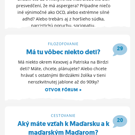
presvedčení, že má aspergera? Prípadne niečo
iné výnimočné ako OCD, alebo extrémne silné
adhd? Alebo trebárs aj z horšieho súdka,
narcistickú poruchu, sociopatiu.
OTVOR FÓRUM »
2. 4. 2026 22:28
FILOZOFOVANIE
29
Má tu vôbec niekto deti?
Má niekto okrem Kexovej a Patriska na Birdzi
deti? Máte, chcete, plánujete? Alebo chcete
hrávať s ostatnými Birdzákmi žolíka v tieni
nerozkvitnutej jablone až do 90tky?
OTVOR FÓRUM »
2. 4. 2026 15:12
CESTOVANIE
20
Aký máte vzťah k Maďarsku a k
maďarským Maďarom?