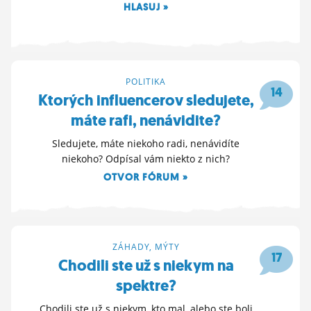
HLASUJ »
9. 4. 2026 21:30
POLITIKA
14
Ktorých influencerov sledujete,
máte rafi, nenávidite?
Sledujete, máte niekoho radi, nenávidíte
niekoho? Odpísal vám niekto z nich?
OTVOR FÓRUM »
9. 4. 2026 20:24
ZÁHADY, MÝTY
17
Chodili ste už s niekym na
spektre?
Chodili ste už s niekym, kto mal, alebo ste boli