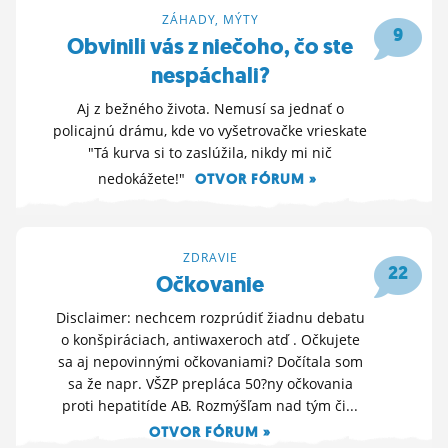
ZÁHADY, MÝTY
9
Obvinili vás z niečoho, čo ste
nespáchali?
Aj z bežného života. Nemusí sa jednať o
policajnú drámu, kde vo vyšetrovačke vrieskate
"Tá kurva si to zaslúžila, nikdy mi nič
nedokážete!"
OTVOR FÓRUM »
17. 3. 2026 21:49
ZDRAVIE
22
Očkovanie
Disclaimer: nechcem rozprúdiť žiadnu debatu
o konšpiráciach, antiwaxeroch atď . Očkujete
sa aj nepovinnými očkovaniami? Dočítala som
sa že napr. VŠZP prepláca 50?ny očkovania
proti hepatitíde AB. Rozmýšľam nad tým či...
OTVOR FÓRUM »