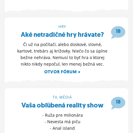
HRY
18
Aké netradičné hry hrávate?
Či už na počítači, alebo doskové, slovné,
kartové, trebárs aj krížovky. Niečo čo sa úplne
bežne nehráva. Nemusí to byť hra o ktorej
nikto nikdy nepočul, len menej bežná vec.
OTVOR FÓRUM »
12. 4. 2026 21:01
TV, MÉDIÁ
18
Vaša obľúbená reality show
- Ruža pre milionára
- Nevesta má piču
- Anal island