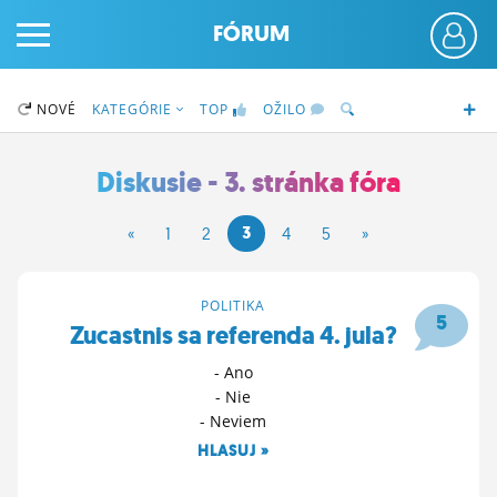
FÓRUM
NOVÉ
KATEGÓRIE
TOP
OŽILO
Diskusie - 3. stránka fóra
PRIHLÁS SA
3
«
1
2
4
5
»
ČINŽIAK
POLITIKA
5
Zucastnis sa referenda 4. jula?
FÓRUM
- Ano
STATUSY
- Nie
- Neviem
BLOGY
HLASUJ »
OBRÁZKY
24. 4. 2026 20:11