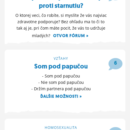
proti starnutiu?
O ktorej veci, čo robíte, si myslíte že vás najviac
zdravotne podporuje? Bez ohľadu ma to či to
tak aj je, pri čom máte pocit, že vás to udržuje
mladých?
OTVOR FÓRUM »
27. 3. 2026 18:58
VZŤAHY
6
Som pod papučou
- Som pod papučou
- Nie som pod papučou
- Držím partnera pod papučou
ĎALŠIE MOŽNOSTI »
27. 3. 2026 12:44
HOMOSEXUALITA