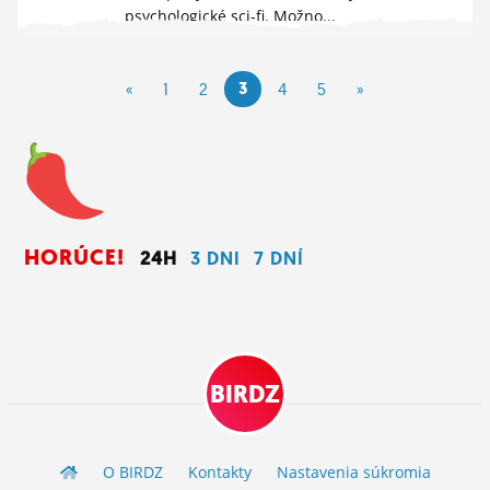
psychologické sci-fi. Možno...
OTVOR FÓRUM »
10. 3. 2026 13:06
3
«
1
2
4
5
»
HORÚCE!
24H
3 DNI
7 DNÍ
BIRDZ
O BIRDZ
Kontakty
Nastavenia súkromia