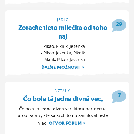
ĽUDIA
MÔJ PROFIL
JEDLO
29
Zoraďte tieto mliečka od toho
NASTAVENIA
naj
ROLETA
- Pikao, Piknik, Jesenka
- Pikao, Jesenka, Piknik
- Piknik, Pikao, Jesenka
ĎALŠIE MOŽNOSTI »
15. 4. 2026 10:58
VZŤAHY
7
Čo bola tá jedna divná vec,
Čo bola tá jedna divná vec, ktorú partner/ka
urobil/a a vy ste sa kvôli tomu zamilovali ešte
viac
OTVOR FÓRUM »
12. 4. 2026 21:21