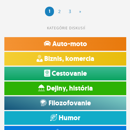
1
2
3
»
KATEGÓRIE DISKUSIÍ
Auto-moto
Biznis, komercia
Cestovanie
Dejiny, história
Filozofovanie
Humor