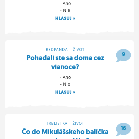
- Ano
- Nie
HLASUJ »
29. 12. 2025 10:34
REDPANDA
>
ŽIVOT
9
Pohadali ste sa doma cez
vianoce?
- Ano
- Nie
HLASUJ »
27. 12. 2025 17:03
TRBLIETKA
>
ŽIVOT
16
Čo do Mikulášskeho balíčka