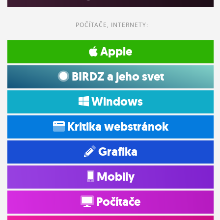
POČÍTAČE, INTERNETY:
Apple
BIRDZ a jeho svet
Windows
Kritika webstránok
Grafika
Mobily
Počítače