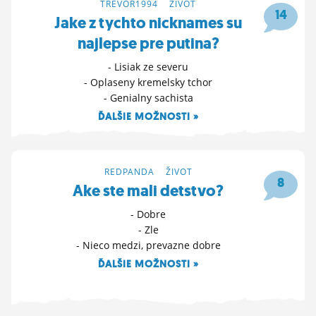
TREVOR1994
>
ŽIVOT
14
Jake z tychto nicknames su
najlepse pre putina?
- Lisiak ze severu
- Oplaseny kremelsky tchor
- Genialny sachista
ĎALŠIE MOŽNOSTI »
18. 10. 2025 10:16
REDPANDA
>
ŽIVOT
8
Ake ste mali detstvo?
- Dobre
- Zle
- Nieco medzi, prevazne dobre
ĎALŠIE MOŽNOSTI »
18. 10. 2025 08:43