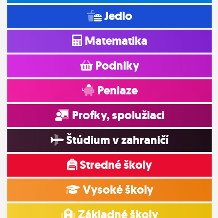
Jedlo
Matematika
Podniky
Peniaze
Profky, spolužiaci
Štúdium v zahraničí
Stredné školy
Vysoké školy
Základné školy