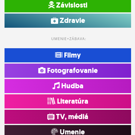
Závislosti
Zdravie
UMENIE+ZÁBAVA:
Filmy
Fotografovanie
Hudba
Literatúra
TV, médiá
Umenie