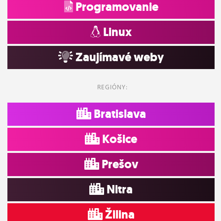
Programovanie
Linux
Zaujímavé weby
REGIÓNY:
Bratislava
Košice
Prešov
Nitra
Žilina