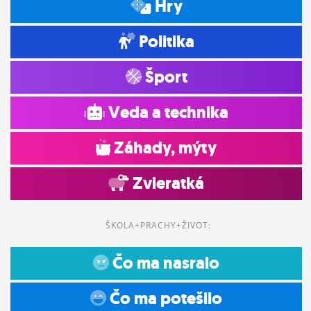
Hry
Politika
Šport
Veda a technika
Záhady, mýty
Zvieratká
ŠKOLA+PRACHY+ŽIVOT:
Čo ma nasralo
Čo ma potešilo