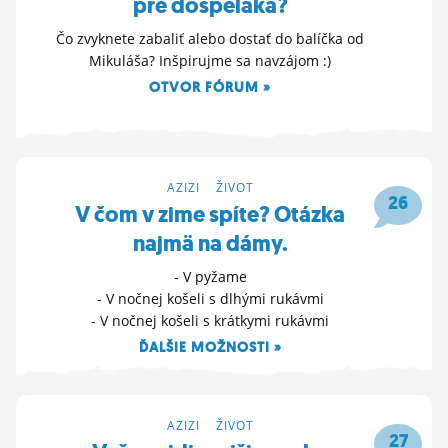
pre dospeláka?
Čo zvyknete zabaliť alebo dostať do balíčka od
Mikuláša? Inšpirujme sa navzájom :)
OTVOR FÓRUM »
4. 12. 2025 15:11
AZIZI
>
ŽIVOT
26
V čom v zime spíte? Otázka
najmä na dámy.
- V pyžame
- V nočnej košeli s dlhými rukávmi
- V nočnej košeli s krátkymi rukávmi
ĎALŠIE MOŽNOSTI »
4. 12. 2025 11:26
AZIZI
>
ŽIVOT
27