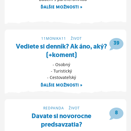
ĎALŠIE MOŽNOSTI »
14. 2. 2026 15:16
11MONIKA11
>
ŽIVOT
39
Vediete si denník? Ak áno, aký?
(+koment)
- Osobný
- Turistický
- Cestovateľský
ĎALŠIE MOŽNOSTI »
18. 1. 2026 11:40
REDPANDA
>
ŽIVOT
8
Davate si novorocne
predsavzatia?