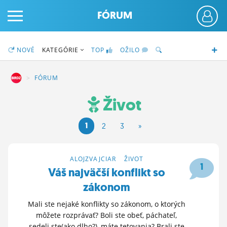
FÓRUM
NOVÉ
KATEGÓRIE
TOP
OŽILO
DZ
FÓRUM
Život
PRIHLÁS SA
1
2
3
»
ČINŽIAK
FÓRUM
ALOJZVAJCIAR
>
ŽIVOT
1
Váš najväčší konflikt so
STATUSY
zákonom
BLOGY
Mali ste nejaké konflikty so zákonom, o ktorých
môžete rozprávať? Boli ste obeť, páchateľ,
OBRÁZKY
sedeli ste(ako dlho?), máte tetovania? Brali ste