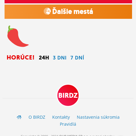
Ďalšie mestá
HORÚCE!
24H
3 DNI
7 DNÍ
BIRDZ
O BIRDZ
Kontakty
Nastavenia súkromia
Pravidlá