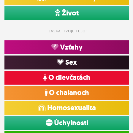
Život
LÁSKA+TVOJE TELO:
Vzťahy
Sex
O dievčatách
O chalanoch
Homosexualita
Úchylnosti