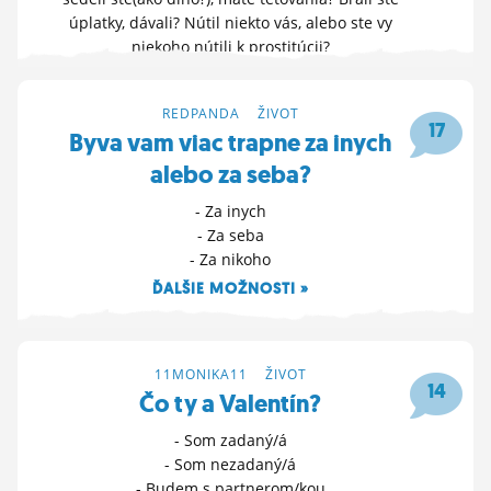
úplatky, dávali? Nútil niekto vás, alebo ste vy
ĽUDIA
niekoho nútili k prostitúcii?
MÔJ PROFIL
OTVOR FÓRUM »
NASTAVENIA
20. 7. 2026 13:05
REDPANDA
>
ŽIVOT
17
Byva vam viac trapne za inych
ROLETA
alebo za seba?
- Za inych
- Za seba
- Za nikoho
ĎALŠIE MOŽNOSTI »
3. 6. 2026 15:50
11MONIKA11
>
ŽIVOT
14
Čo ty a Valentín?
- Som zadaný/á
- Som nezadaný/á
- Budem s partnerom/kou