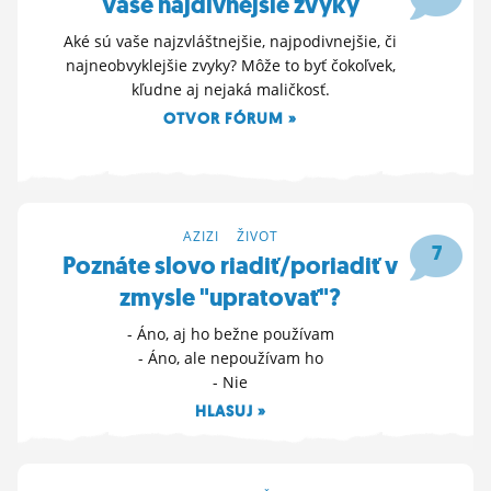
Vaše najdivnejšie zvyky
Aké sú vaše najzvláštnejšie, najpodivnejšie, či
najneobvyklejšie zvyky? Môže to byť čokoľvek,
kľudne aj nejaká maličkosť.
OTVOR FÓRUM »
19. 11. 2025 17:34
AZIZI
>
ŽIVOT
7
Poznáte slovo riadiť/poriadiť v
zmysle "upratovať"?
- Áno, aj ho bežne používam
- Áno, ale nepoužívam ho
- Nie
HLASUJ »
6. 11. 2025 15:40