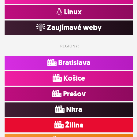
Linux
Zaujímavé weby
REGIÓNY:
Bratislava
Košice
Prešov
Nitra
Žilina