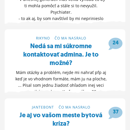
ti mohla pomôcť a stále si to nevyužil.
Psychiater.
- to ak aj, by som navštívil by mi neprinieslo
ženu. Nedá sa tak fungovať a je to len k
horšiemu, vlastná skúse
RIKYNO
>
ČO MA NASRALO
HLASUJ »
24
Nedá sa mi súkromne
8. 1. 2026 09:57
kontaktovať admina. Je to
možné?
Mám otázky a problém, nejde mi nahrať pfp aj
keď je vo vhodnom formáte, mám ju na ploche,
... Písal som jednu žiadosť ohľadom inej veci
na mail, bez odozvy. Keď mu píšem SS...
OTVOR FÓRUM »
JANTEBONT
>
ČO MA NASRALO
2. 2. 2025 17:26
37
Je aj vo vašom meste bytová
kríza?