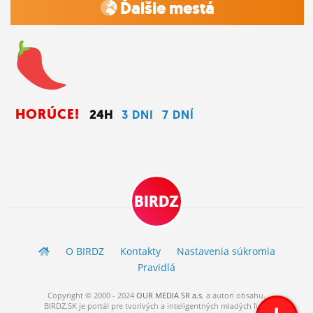
Ďalšie mestá
HORÚCE!
24H
3 DNI
7 DNÍ
BIRDZ
O BIRDZ
Kontakty
Nastavenia súkromia
Pravidlá
Copyright © 2000 - 2024
OUR MEDIA SR a.s.
a
autori
obsahu.
BIRDZ.SK je portál pre tvorivých a inteligentných mladých ľudí.