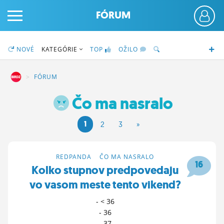
FÓRUM
NOVÉ
KATEGÓRIE
TOP
OŽILO
DZ
FÓRUM
Čo ma nasralo
PRIHLÁS SA
1
2
3
»
ČINŽIAK
FÓRUM
REDPANDA
>
ČO MA NASRALO
16
Kolko stupnov predpovedaju
STATUSY
vo vasom meste tento vikend?
BLOGY
- < 36
- 36
OBRÁZKY
- 37