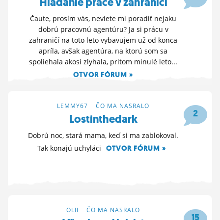
Hľadanie práce v zahraničí
Čaute, prosím vás, neviete mi poradiť nejaku
dobrú pracovnú agentúru? Ja si prácu v
zahraničí na toto leto vybavujem už od konca
apríla, avšak agentúra, na ktorú som sa
spoliehala akosi zlyhala, pritom minulé leto...
OTVOR FÓRUM »
4. 7. 2024 17:09
LEMMY67
>
ČO MA NASRALO
2
Lostinthedark
Dobrú noc, stará mama, keď si ma zablokoval.
Tak konajú uchyláci
OTVOR FÓRUM »
1. 7. 2024 11:59
OLII
>
ČO MA NASRALO
15