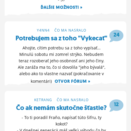
ĽUDIA
ĎALŠIE MOŽNOSTI »
23. 6. 2026 20:38
MÔJ PROFIL
NASTAVENIA
Y4NN4
>
ČO MA NASRALO
24
Potrebujem sa z toho "Vykecať"
ROLETA
Ahojte, cítim potrebu sa z toho vypísať…
Minulú sobotu mi zomrel strýko. Nebudem
teraz rozoberať jeho osobnosť ani jeho činy.
Ale zaráža ma to, čo si dovolila "jeho bývalá",
alebo ako to vlastne nazvať (pokračovanie v
komentári)
OTVOR FÓRUM »
24. 5. 2026 19:47
KETRANG
>
ČO MA NASRALO
12
Čo ak nemám skutočne šťastie?
- To ti poradil Fraňo, napísať túto šifru, ty
kokot?
- V dnešnej generácii máš veľkú výhodu čo by