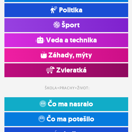
Politika
Šport
Veda a technika
Záhady, mýty
Zvieratká
ŠKOLA+PRACHY+ŽIVOT:
Čo ma nasralo
Čo ma potešilo