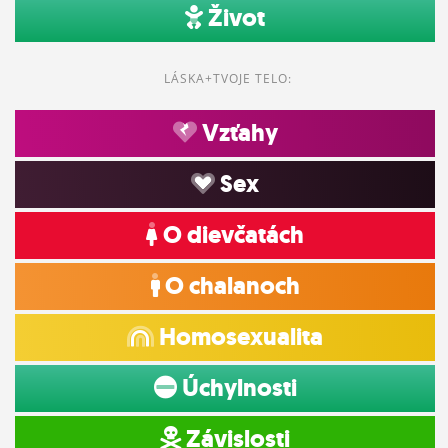
Život
LÁSKA+TVOJE TELO:
Vzťahy
Sex
O dievčatách
O chalanoch
Homosexualita
Úchylnosti
Závislosti