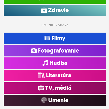
Zdravie
UMENIE+ZÁBAVA:
Filmy
Fotografovanie
Hudba
Literatúra
TV, médiá
Umenie