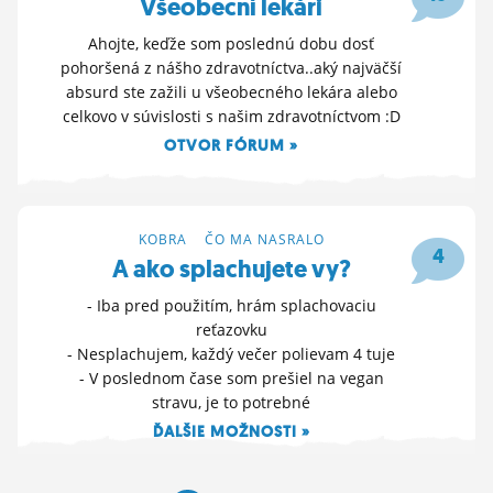
Všeobecní lekári
Ahojte, keďže som poslednú dobu dosť
pohoršená z nášho zdravotníctva..aký najväčší
absurd ste zažili u všeobecného lekára alebo
celkovo v súvislosti s našim zdravotníctvom :D
OTVOR FÓRUM »
7. 12. 2023 10:53
KOBRA
>
ČO MA NASRALO
4
A ako splachujete vy?
- Iba pred použitím, hrám splachovaciu
reťazovku
- Nesplachujem, každý večer polievam 4 tuje
- V poslednom čase som prešiel na vegan
stravu, je to potrebné
ĎALŠIE MOŽNOSTI »
26. 8. 2023 11:07