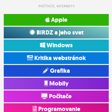
POČÍTAČE, INTERNETY:
Apple
BIRDZ a jeho svet
Windows
Kritika webstránok
Grafika
Mobily
Počítače
Programovanie