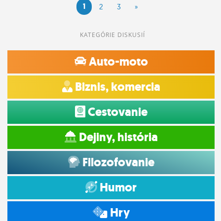
1
2
3
»
KATEGÓRIE DISKUSIÍ
Auto-moto
Biznis, komercia
Cestovanie
Dejiny, história
Filozofovanie
Humor
Hry