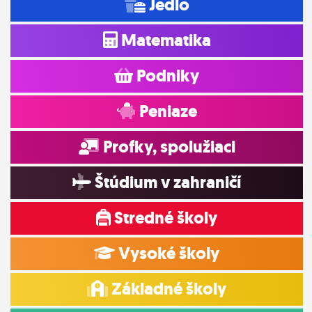
Jedlo
Matematika
Podniky
Peniaze
Profky, spolužiaci
Štúdium v zahraničí
Stredné školy
Vysoké školy
Základné školy