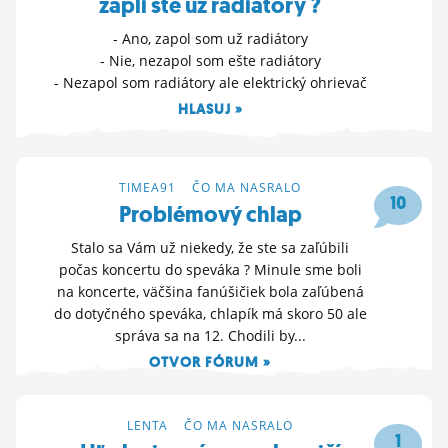
zapli ste už radiátory ?
- Ano, zapol som už radiátory
- Nie, nezapol som ešte radiátory
- Nezapol som radiátory ale elektrický ohrievač
HLASUJ »
13. 9. 2024 09:37
TIMEA91
>
ČO MA NASRALO
10
Problémový chlap
Stalo sa Vám už niekedy, že ste sa zaľúbili
počas koncertu do speváka ? Minule sme boli
na koncerte, väčšina fanúšičiek bola zaľúbená
do dotyčného speváka, chlapík má skoro 50 ale
správa sa na 12. Chodili by...
OTVOR FÓRUM »
29. 8. 2024 20:34
LENTA
>
ČO MA NASRALO
1