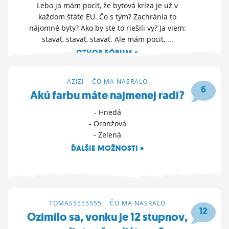
Lebo ja mám pocit, že bytová kríza je už v
každom štáte EU. Čo s tým? Zachránia to
nájomné byty? Ako by ste to riešili vy? Ja viem:
stavať, stavať, stavať. Ale mám pocit, ...
OTVOR FÓRUM »
28. 1. 2025 16:04
AZIZI
>
ČO MA NASRALO
6
Akú farbu máte najmenej radi?
- Hnedá
- Oranžová
- Zelená
ĎALŠIE MOŽNOSTI »
25. 10. 2024 11:02
TOMAS5555555
>
ČO MA NASRALO
12
Ozimilo sa, vonku je 12 stupnov,