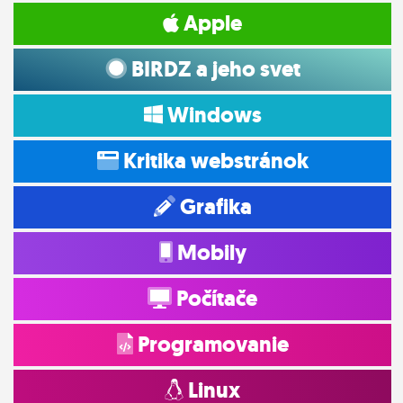
Apple
BIRDZ a jeho svet
Windows
Kritika webstránok
Grafika
Mobily
Počítače
Programovanie
Linux