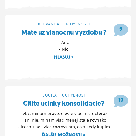
REDPANDA
>
ÚCHYLNOSTI
9
Mate uz vianocnu vyzdobu ?
- Ano
- Nie
HLASUJ »
16. 11. 2025 21:33
TEQUILA
>
ÚCHYLNOSTI
10
Citite ucinky konsolidacie?
- vbc, minam praveze este viac nez doteraz
- ani nie, minam viac-menej stale rovnako
- trochu hej, viac rozmyslam, co a kedy kupim
ĎALŠIE MOŽNOSTI »