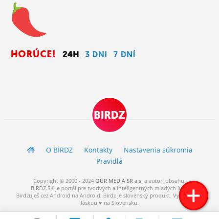
HORÚCE!
24H
3 DNI
7 DNÍ
BIRDZ
O BIRDZ
Kontakty
Nastavenia súkromia
Pravidlá
Copyright © 2000 - 2024
OUR MEDIA SR a.s.
a
autori
obsahu.
BIRDZ.SK je portál pre tvorivých a inteligentných mladých ľudí.
Birdzuješ cez Android na Android. Birdz je slovenský produkt. Vytvorené s
láskou ♥ na Slovensku.