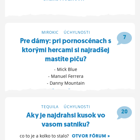
3. 11. 2025 10:41
MIROKIC
>
ÚCHYLNOSTI
7
Pre dámy: pri pornoscénach s
ktorými hercami si najradšej
mastíte piču?
- Mick Blue
- Manuel Ferrera
- Danny Mountain
ĎALŠIE MOŽNOSTI »
4. 6. 2025 19:54
TEQUILA
>
ÚCHYLNOSTI
20
Aky je najdrahsi kusok vo
vasom satniku?
co to je a kolko to stalo?
OTVOR FÓRUM »