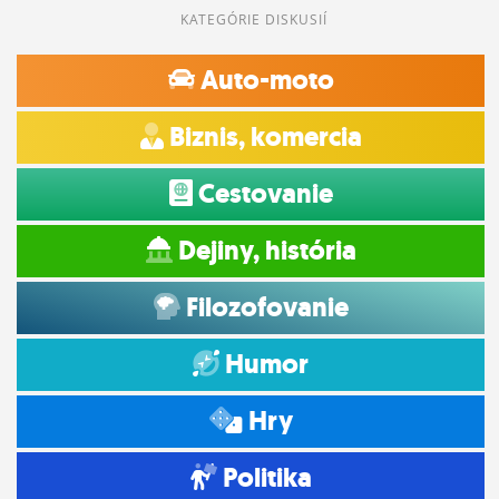
KATEGÓRIE DISKUSIÍ
Auto-moto
Biznis, komercia
Cestovanie
Dejiny, história
Filozofovanie
Humor
Hry
Politika