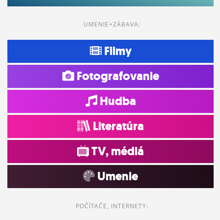
UMENIE+ZÁBAVA:
Filmy
Fotografovanie
Hudba
Literatúra
TV, médiá
Umenie
POČÍTAČE, INTERNETY: