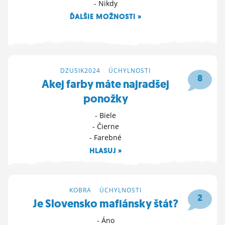
- Nikdy
ĎALŠIE MOŽNOSTI »
11. 11. 2024 22:45
DZUSIK2024
>
ÚCHYLNOSTI
8
Akej farby máte najradšej
ponožky
- Biele
- Čierne
- Farebné
HLASUJ »
2. 11. 2024 08:27
KOBRA
>
ÚCHYLNOSTI
2
Je Slovensko mafiánsky štát?
- Áno