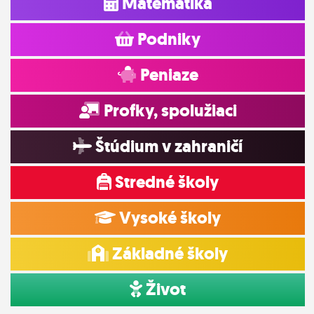
Matematika
Podniky
Peniaze
Profky, spolužiaci
Štúdium v zahraničí
Stredné školy
Vysoké školy
Základné školy
Život