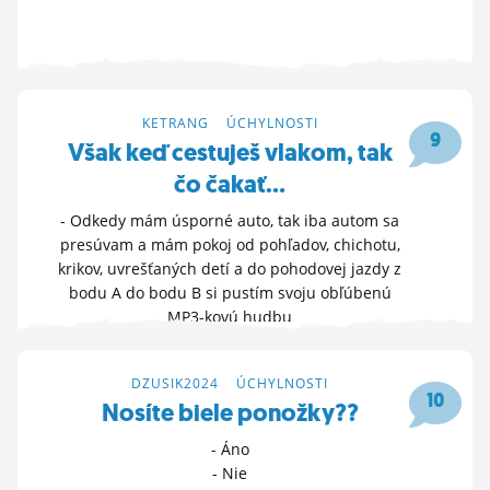
3. 6. 2025 11:30
KETRANG
>
ÚCHYLNOSTI
9
Však keď cestuješ vlakom, tak
čo čakať…
- Odkedy mám úsporné auto, tak iba autom sa
presúvam a mám pokoj od pohľadov, chichotu,
krikov, uvrešťaných detí a do pohodovej jazdy z
bodu A do bodu B si pustím svoju obľúbenú
MP3-kovú hudbu
- Spotify je nestabilné, sú tam reklamy a musel
by som si to prepl
DZUSIK2024
>
ÚCHYLNOSTI
HLASUJ »
10
Nosíte biele ponožky??
22. 4. 2025 11:15
- Áno
- Nie