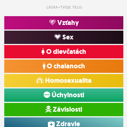
LÁSKA+TVOJE TELO:
Vzťahy
Sex
O dievčatách
O chalanoch
Homosexualita
Úchylnosti
Závislosti
Zdravie