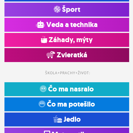
Šport
Veda a technika
Záhady, mýty
Zvieratká
ŠKOLA+PRACHY+ŽIVOT:
Čo ma nasralo
Čo ma potešilo
Jedlo