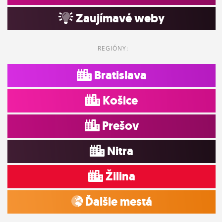
Zaujímavé weby
REGIÓNY:
Bratislava
Košice
Prešov
Nitra
Žilina
Ďalšie mestá