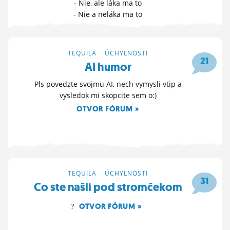
- Nie, ale láka ma to
ĽUDIA
- Nie a neláka ma to
HLASUJ »
MÔJ PROFIL
15. 7. 2026 01:23
NASTAVENIA
TEQUILA
>
ÚCHYLNOSTI
21
AI humor
ROLETA
Pls povedzte svojmu AI, nech vymysli vtip a
vysledok mi skopcite sem o:)
OTVOR FÓRUM »
9. 7. 2026 11:30
TEQUILA
>
ÚCHYLNOSTI
31
Co ste našli pod stromčekom
?
OTVOR FÓRUM »
24. 12. 2025 15:15