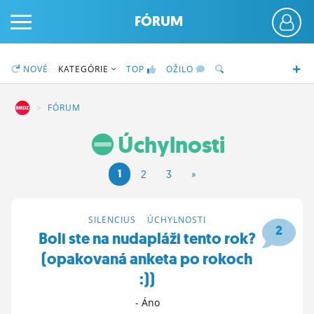
FÓRUM
NOVÉ
KATEGÓRIE
TOP
OŽILO
DZ
FÓRUM
Úchylnosti
PRIHLÁS SA
1
2
3
»
ČINŽIAK
FÓRUM
SILENCIUS
>
ÚCHYLNOSTI
2
Boli ste na nudapláži tento rok?
STATUSY
(opakovaná anketa po rokoch
BLOGY
:))
OBRÁZKY
- Áno