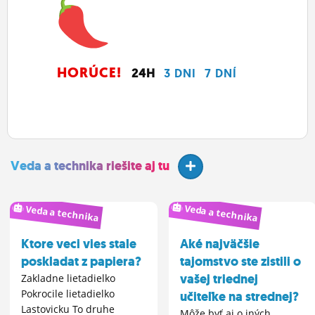
HORÚCE!
24H
3 DNI
7 DNÍ
Veda a technika riešite aj tu
Veda a technika
Veda a technika
Ktore veci vies stale
Aké najväčšie
poskladat z papiera?
tajomstvo ste zistili o
vašej triednej
Zakladne lietadielko
Pokrocile lietadielko
učiteľke na strednej?
Lastovicku To druhe
Môže byť aj o iných