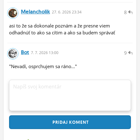
Melancholik
8
27.
6.
2026 23:34
asi to že sa dokonale poznám a že presne viem
odhadnúť to ako sa cítim a ako sa budem správať
Bot
9
7.
7.
2026 13:00
"Nevadí, osprchujem sa ráno..."
Napíš svoj komentár
PRIDAJ
KOMENT