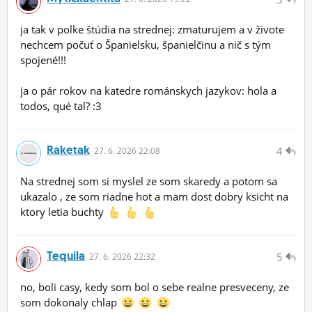
ja tak v polke štúdia na strednej: zmaturujem a v živote
nechcem počuť o Španielsku, španielčinu a nič s tým
spojené!!!
ja o pár rokov na katedre románskych jazykov: hola a
todos, qué tal? :3
Raketak
4
27.
6.
2026 22:08
Na strednej som si myslel ze som skaredy a potom sa
ukazalo , ze som riadne hot a mam dost dobry ksicht na
ktory letia buchty
Tequila
5
27.
6.
2026 22:32
no, boli casy, kedy som bol o sebe realne presveceny, ze
som dokonaly chlap