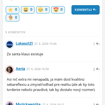
ĽUDIA
0
0
0
0
KOMENTUJ
MÔJ PROFIL
0
NASTAVENIA
9 KOMENTOV
ROLETA
Lukaso121
1
27.
6.
2026 15:44
Ze santa klaus existuje
Aeria
2
27.
6.
2026 16:39
Asi nič extra mi nenapadá, ja mám dosť kvalitnú
sebareflexiu a zmysel/odhad pre realitu (ale ak by toto
tvrdenie nebolo pravdivé, tak by dostalo nový rozmer).
Mytickaentita
3
27.
6.
2026 19:22