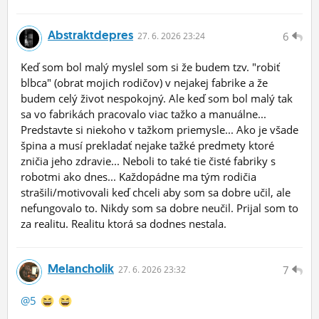
Abstraktdepres
6
27.
6.
2026 23:24
Keď som bol malý myslel som si že budem tzv. "robiť
blbca" (obrat mojich rodičov) v nejakej fabrike a že
budem celý život nespokojný. Ale keď som bol malý tak
sa vo fabrikách pracovalo viac tažko a manuálne...
Predstavte si niekoho v tažkom priemysle... Ako je všade
špina a musí prekladať nejake tažké predmety ktoré
zničia jeho zdravie... Neboli to také tie čisté fabriky s
robotmi ako dnes... Každopádne ma tým rodičia
strašili/motivovali keď chceli aby som sa dobre učil, ale
nefungovalo to. Nikdy som sa dobre neučil. Prijal som to
za realitu. Realitu ktorá sa dodnes nestala.
Melancholik
7
27.
6.
2026 23:32
@5