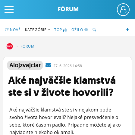
FÓRUM
NOVÉ
KATEGÓRIE
TOP
OŽILO
DZ
FÓRUM
PRIHLÁS SA
Alojzvajciar
27.
6.
2026 14:58
Aké najväčšie klamstvá
ČINŽIAK
ste si v živote hovorili?
FÓRUM
STATUSY
Aké najväčšie klamstvá ste si v nejakom bode
BLOGY
svoho života hovorievali? Nejaké presvedčenie o
sebe, ktoré časom padlo. Prípadne môžete aj ako
OBRÁZKY
najviac ste niekoho oklamali.