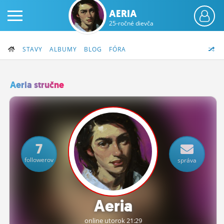
AERIA
25-ročné dievča
STAVY
ALBUMY
BLOG
FÓRA
Aeria stručne
PRIHLÁS SA
ČINŽIAK
7
FÓRUM
followerov
správa
STATUSY
BLOGY
Aeria
OBRÁZKY
online utorok 21:29