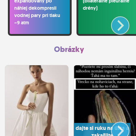
expandovaný po
(bilaterálne pleurálne
náhlej dekompresii
drény)
vodnej pary pri tlaku
~9 atm
Obrázky
dajte si ruku na ústa a
zakašlite