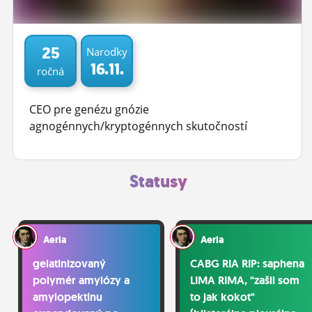
ĽUDIA
MÔJ PROFIL
25
Narodky
16.11.
ročná
NASTAVENIA
ROLETA
CEO pre genézu gnózie
agnogénnych/kryptogénnych skutočností
Statusy
Aeria
Aeria
gelatinizovaný
CABG RIA RIP: saphena
polymér amylózy a
LIMA RIMA, "zašil som
amylopektínu
to jak kokot"