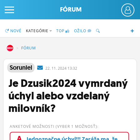
FÓRUM
NOVÉ
KATEGÓRIE
TOP
OŽILO
DZ
FÓRUM
PRIHLÁS SA
Soruniel
22.
11.
2024 13:32
Je Dzusik2024 vymrdaný
ČINŽIAK
úchyl alebo vzdelaný
FÓRUM
milovník?
STATUSY
BLOGY
ANKETOVÉ MOŽNOSTI (VYBER 1 MOŽNOSŤ):
OBRÁZKY
A
Jednoznačne úchyl!!! Zaráža ma, že