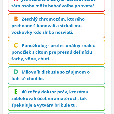
ĽUDIA
táto osoba môže behať voľne po svete!
MÔJ PROFIL
B
Zeschlý chromozóm, ktorého
prehnane šikanovali a strkali mu
NASTAVENIA
voskovky kde slnko nesvieti.
ROLETA
C
Ponožkológ - profesionálny znalec
ponožiek s citom pre presnú definíciu
farby, vône, chuti...
D
Milovník diskusie so záujmom o
ľudské chodilo.
E
40 ročný doktor práv, ktorému
zablokovali účet na amatéroch, tak
špekuluje a vytvára brikule tu.