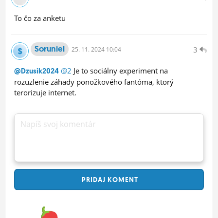
To čo za anketu
Soruniel
3
25.
11.
2024 10:04
@2
Je to sociálny experiment na
@Dzusik2024
rozuzlenie záhady ponožkového fantóma, ktorý
terorizuje internet.
Napíš svoj komentár
PRIDAJ
KOMENT