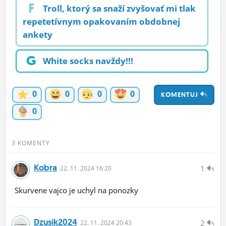
F
Troll, ktorý sa snaží zvyšovať mi tlak
repetetívnym opakovaním obdobnej
ankety
G
White socks navždy!!!
0
0
0
0
KOMENTUJ
0
3 KOMENTY
Kobra
1
22.
11.
2024 16:20
Skurvene vajco je uchyl na ponozky
Dzusik2024
2
22.
11.
2024 20:43