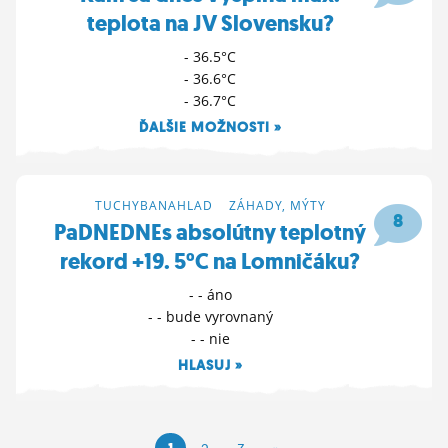
teplota na JV Slovensku?
- 36.5°C
- 36.6°C
- 36.7°C
ĎALŠIE MOŽNOSTI »
13. 7. 2024 10:12
TUCHYBANAHLAD
>
ZÁHADY, MÝTY
8
PaDNEDNEs absolútny teplotný
rekord +19. 5°C na Lomničáku?
- - áno
- - bude vyrovnaný
- - nie
HLASUJ »
10. 7. 2024 09:09