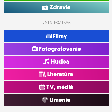
Zdravie
UMENIE+ZÁBAVA:
Filmy
Fotografovanie
Hudba
Literatúra
TV, médiá
Umenie