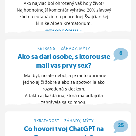
Ako najviac bol ohrozený váš holý život?
Najhodnotnejší komentár vyhráva 20% zľavový
kód na eutanáziu na poprednej Švajčiarskej
klinike Alpen Krematorium.
OTVOR FÓRUM »
11. 3. 2026 22:33
KETRANG
>
ZÁHADY, MÝTY
6
Ako sa dari osobe, s ktorou ste
mali vas prvy sex?
- Mal byť, no ale nebol, a je mi to úprimne
jedno aj či žobre alebo sa spotvorila ako
rozvedená s deckom.
- A takto aj každá iná, ktorá ma odfajčila -
zahrávala sa so mnou.
- Takí ľudia si nezaslúžia žiadnu pozornosť a
žiadnu úctu, lepšie je ich nevidieť… Blbky
3KRATADOST
>
ZÁHADY, MÝTY
HLASUJ »
25
Co hovori tvoj ChatGPT na
31. 7. 2025 21:04