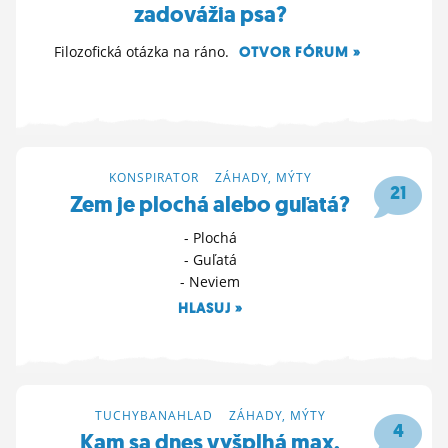
zadovážia psa?
Filozofická otázka na ráno.
OTVOR FÓRUM »
31. 7. 2024 07:31
KONSPIRATOR
>
ZÁHADY, MÝTY
21
Zem je plochá alebo guľatá?
- Plochá
- Guľatá
- Neviem
HLASUJ »
23. 7. 2024 02:51
TUCHYBANAHLAD
>
ZÁHADY, MÝTY
4
Kam sa dnes vyšplhá max.