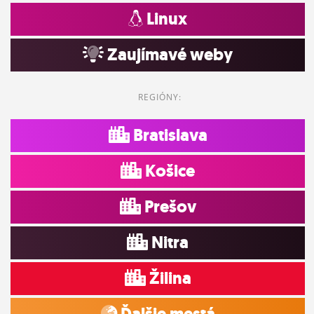
Linux
Zaujímavé weby
REGIÓNY:
Bratislava
Košice
Prešov
Nitra
Žilina