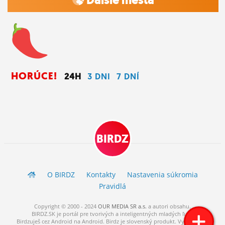
Ďalšie mestá
HORÚCE!
24H
3 DNI
7 DNÍ
BIRDZ
O BIRDZ
Kontakty
Nastavenia súkromia
Pravidlá
Copyright © 2000 - 2024
OUR MEDIA SR a.s.
a
autori
obsahu.
BIRDZ.SK je portál pre tvorivých a inteligentných mladých ľudí.
Birdzuješ cez Android na Android. Birdz je slovenský produkt. Vytvorené s