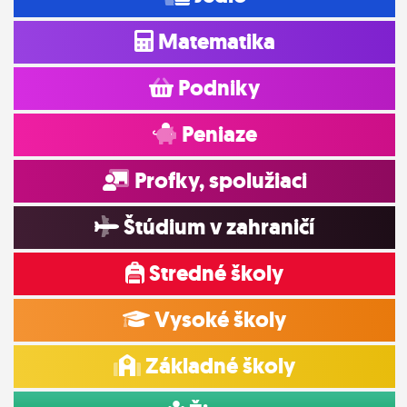
Matematika
Podniky
Peniaze
Profky, spolužiaci
Štúdium v zahraničí
Stredné školy
Vysoké školy
Základné školy