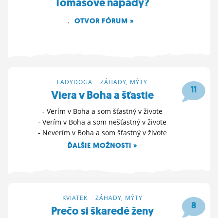
Tomasove napady?
.
OTVOR FÓRUM »
16. 4. 2025 19:29
LADYDOGA
>
ZÁHADY, MÝTY
11
Viera v Boha a šťastie
- Verím v Boha a som šťastný v živote
- Verím v Boha a som nešťastný v živote
- Neverím v Boha a som šťastný v živote
ĎALŠIE MOŽNOSTI »
11. 9. 2024 01:13
KVIATEK
>
ZÁHADY, MÝTY
8
Prečo si škaredé ženy