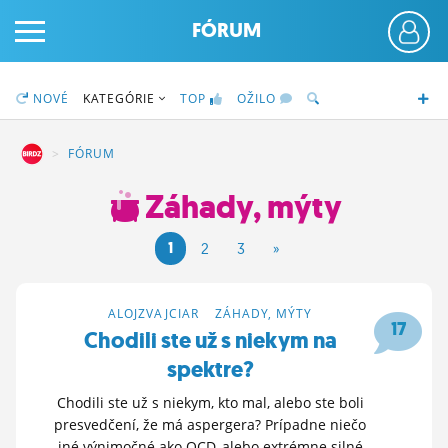
FÓRUM
NOVÉ
KATEGÓRIE
TOP
OŽILO
DZ
FÓRUM
Záhady, mýty
PRIHLÁS SA
1
2
3
»
ČINŽIAK
FÓRUM
ALOJZVAJCIAR
>
ZÁHADY, MÝTY
17
Chodili ste už s niekym na
STATUSY
spektre?
BLOGY
Chodili ste už s niekym, kto mal, alebo ste boli
presvedčení, že má aspergera? Prípadne niečo
OBRÁZKY
iné výnimočné ako OCD, alebo extrémne silné