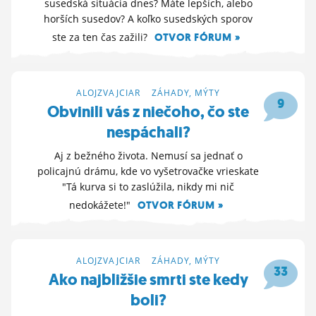
susedská situácia dnes? Máte lepších, alebo
horších susedov? A koľko susedských sporov
ste za ten čas zažili?
OTVOR FÓRUM »
21. 3. 2026 21:24
ALOJZVAJCIAR
>
ZÁHADY, MÝTY
9
Obvinili vás z niečoho, čo ste
nespáchali?
Aj z bežného života. Nemusí sa jednať o
policajnú drámu, kde vo vyšetrovačke vrieskate
"Tá kurva si to zaslúžila, nikdy mi nič
nedokážete!"
OTVOR FÓRUM »
17. 3. 2026 21:49
ALOJZVAJCIAR
>
ZÁHADY, MÝTY
33
Ako najbližšie smrti ste kedy
boli?