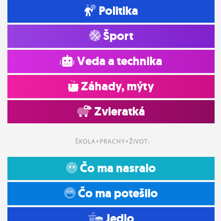
Politika
Šport
Veda a technika
Záhady, mýty
Zvieratká
ŠKOLA+PRACHY+ŽIVOT:
Čo ma nasralo
Čo ma potešilo
Jedlo