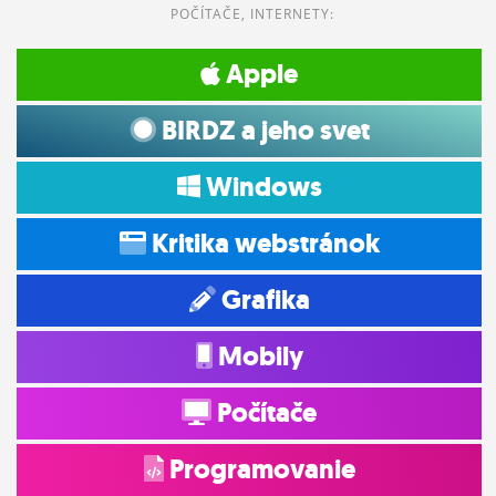
POČÍTAČE, INTERNETY:
Apple
BIRDZ a jeho svet
Windows
Kritika webstránok
Grafika
Mobily
Počítače
Programovanie