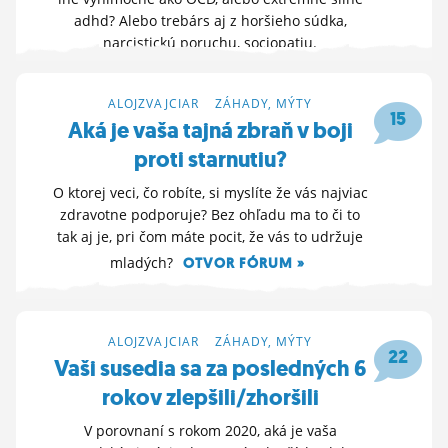
adhd? Alebo trebárs aj z horšieho súdka,
ĽUDIA
narcistickú poruchu, sociopatiu.
MÔJ PROFIL
OTVOR FÓRUM »
NASTAVENIA
2. 4. 2026 22:28
ALOJZVAJCIAR
>
ZÁHADY, MÝTY
15
Aká je vaša tajná zbraň v boji
ROLETA
proti starnutiu?
O ktorej veci, čo robíte, si myslíte že vás najviac
zdravotne podporuje? Bez ohľadu ma to či to
tak aj je, pri čom máte pocit, že vás to udržuje
mladých?
OTVOR FÓRUM »
27. 3. 2026 18:58
ALOJZVAJCIAR
>
ZÁHADY, MÝTY
22
Vaši susedia sa za posledných 6
rokov zlepšili/zhoršili
V porovnaní s rokom 2020, aká je vaša