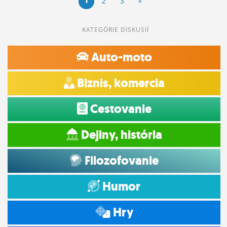
1
2
3
»
KATEGÓRIE DISKUSIÍ
Auto-moto
Biznis, komercia
Cestovanie
Dejiny, história
Filozofovanie
Humor
Hry