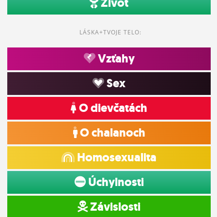
Život
LÁSKA+TVOJE TELO:
Vzťahy
Sex
O dievčatách
O chalanoch
Homosexualita
Úchylnosti
Závislosti