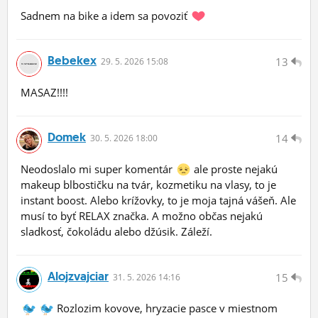
Sadnem na bike a idem sa povoziť
Bebekex
13
29.
5.
2026 15:08
MASAZ!!!!
Domek
14
30.
5.
2026 18:00
Neodoslalo mi super komentár
ale proste nejakú
makeup blbostičku na tvár, kozmetiku na vlasy, to je
instant boost. Alebo krížovky, to je moja tajná vášeň. Ale
musí to byť RELAX značka. A možno občas nejakú
sladkosť, čokoládu alebo džúsik. Záleží.
Alojzvajciar
15
31.
5.
2026 14:16
Rozlozim kovove, hryzacie pasce v miestnom