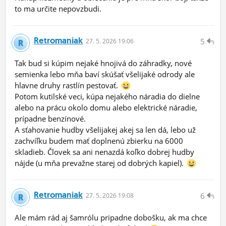
to ma určite nepovzbudi.
Retromaniak
5
27.
5.
2026 19:06
Tak bud si kúpim nejaké hnojivá do záhradky, nové
semienka lebo mňa baví skúšať všelijaké odrody ale
hlavne druhy rastlín pestovať.
Potom kutilské veci, kúpa nejakého náradia do dielne
alebo na prácu okolo domu alebo elektrické náradie,
prípadne benzínové.
A sťahovanie hudby všelijakej akej sa len dá, lebo už
zachvíľku budem mať doplnenú zbierku na 6000
skladieb. Človek sa ani nenazdá koľko dobrej hudby
nájde (u mňa prevažne starej od dobrých kapiel).
Retromaniak
6
27.
5.
2026 19:08
Ale mám rád aj šamrólu pripadne dobošku, ak ma chce