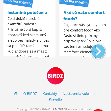
Čo ma potešilo
Čo ma potešilo
Instantné potešenia
Aké sú vaše comfort
foods?
Čo ti dokáže urobiť
okamžitú radosť?
Čo je pre vás synonymom
Príslušné čo si kúpiš/
pre comfort food? Ako
dopraješ keď si smutný
často si tieto pokrmy
alebo bez nálady a chceš
pripravujete? Čo je pre
sa potešiť? Nie že inému
vás ten rozhodujúci
kúpiš/ dopraješ a máš z
"comfort" element -
toho dobrý pocit, ale ozaj
nenáročnosť na prípravu,
že čo pre seba urobíš v
senzorické kvality alebo
takej chvíli
nostalgia a previazanie
daného jedla s detstvom?
BIRDZ
:)
O BIRDZ
Kontakty
Nastavenia súkromia
Pravidlá
Copyright © 2000 - 2024
OUR MEDIA SR a.s.
a
autori
obsahu.