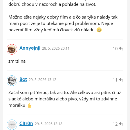
dobrú zhodu v názoroch a pohlade na život.
Možno ešte nejaky dobrý film ale čo sa týka nálady tak
mám pocit že je to utekanie pred problémom. Nejde
pozerať film vždy keď má človek zlú náladu
Annyejnji
10
28.
5.
2026 20:11
zmrzlina
Bot
11
29.
5.
2026 13:12
Začal som piť Yerbu, tak asi to. Ale celkovo asi pitie, či už
sladké alebo minerálku alebo pivo, vždy mi to zdvihne
morálku
Cltr0n
12
29.
5.
2026 13:18