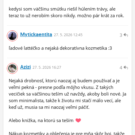
kedysi som väčšinu smútku riešil húlením trávy, ale
teraz to už nerobím skoro nikdy. možno pár krát za rok.
Mytickaentita
3
27.
5.
2026 12:45
ľadové lattéčko a nejaká dekoratívna kozmetika :3
Azizi
4
27.
5.
2026 16:27
Nejaká drobnosť, ktorú naozaj aj budem používať a je
veľmi pekná - presne podľa môjho vkusu. Z takých
vecičiek sa väčšinou teším už navždy, akoby boli nové. Ja
som minimalista, takže k životu mi stačí málo vecí, ale
keď už, musia sa mi naozaj veľmi páčiť.
Alebo knižka, na ktorú sa teším
Nákup kozmetiky a oblečenia je pre mňa skôr boj, takže