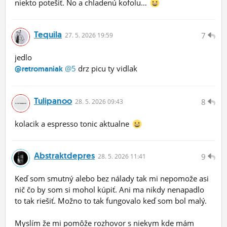
niekto potešiť. No a chladenú kofolu…
Tequila
7
27.
5.
2026 19:59
jedlo
@5
drz picu ty vidlak
@retromaniak
Tulipanoo
8
28.
5.
2026 09:43
kolacik a espresso tonic aktualne
Abstraktdepres
9
28.
5.
2026 11:41
Keď som smutný alebo bez nálady tak mi nepomože asi
nič čo by som si mohol kúpiť. Ani ma nikdy nenapadlo
to tak riešiť. Možno to tak fungovalo keď som bol malý.
Myslím že mi pomôže rozhovor s niekym kde mám