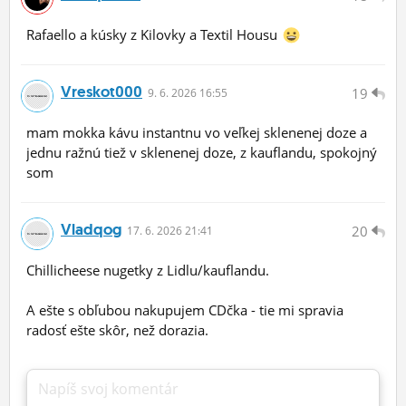
Rafaello a kúsky z Kilovky a Textil Housu
Vreskot000
19
9.
6.
2026 16:55
mam mokka kávu instantnu vo veľkej sklenenej doze a
jednu ražnú tiež v sklenenej doze, z kauflandu, spokojný
som
Vladqog
20
17.
6.
2026 21:41
Chillicheese nugetky z Lidlu/kauflandu.
A ešte s obľubou nakupujem CDčka - tie mi spravia
radosť ešte skôr, než dorazia.
Napíš svoj komentár