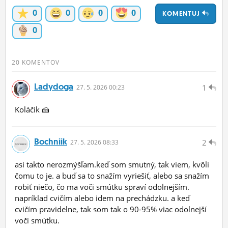
ĽUDIA
0
0
0
0
KOMENTUJ
0
MÔJ PROFIL
NASTAVENIA
20 KOMENTOV
ROLETA
Ladydoga
1
27.
5.
2026 00:23
Koláčik 🍰
Bochniik
2
27.
5.
2026 08:33
asi takto nerozmýšľam.keď som smutný, tak viem, kvôli
čomu to je. a buď sa to snažím vyriešiť, alebo sa snažím
robiť niečo, čo ma voči smútku spraví odolnejším.
napríklad cvičím alebo idem na prechádzku. a keď
cvičím pravidelne, tak som tak o 90-95% viac odolnejší
voči smútku.