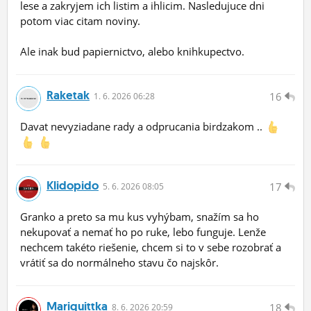
lese a zakryjem ich listim a ihlicim. Nasledujuce dni
potom viac citam noviny.
Ale inak bud papiernictvo, alebo knihkupectvo.
Raketak
16
1.
6.
2026 06:28
Davat nevyziadane rady a odprucania birdzakom ..
Klidopido
17
5.
6.
2026 08:05
Granko a preto sa mu kus vyhýbam, snažím sa ho
nekupovať a nemať ho po ruke, lebo funguje. Lenže
nechcem takéto riešenie, chcem si to v sebe rozobrať a
vrátiť sa do normálneho stavu čo najskôr.
Mariquittka
18
8.
6.
2026 20:59