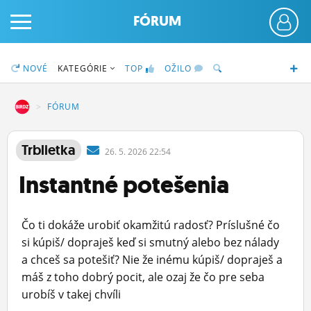
FÓRUM
NOVÉ
KATEGÓRIE
TOP
OŽILO
DZ
FÓRUM
PRIHLÁS SA
Trblietka
26.
5.
2026 22:54
Instantné potešenia
ČINŽIAK
FÓRUM
Čo ti dokáže urobiť okamžitú radosť? Príslušné čo
STATUSY
si kúpiš/ dopraješ keď si smutný alebo bez nálady
a chceš sa potešiť? Nie že inému kúpiš/ dopraješ a
BLOGY
máš z toho dobrý pocit, ale ozaj že čo pre seba
urobíš v takej chvíli
OBRÁZKY