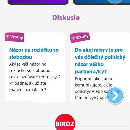
Diskusie
Vzťahy
Vzťahy
Názor na rozlúčku so
Do akej miery je pre
slobodou
vás dôležitý politický
názor vášho
Aký je váš názor na
rozlúčku so slobodou,
partnera/ky?
resp. uznávate tento zvyk?
Prípadne ako spolu
Prípadne, ak už ste
komunikujete, ak je
manželia, mali ste?
odlišný? Alebo sa týmto
témam vyhýbate?
BIRDZ