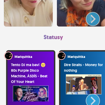
Statusy
Mariquittka
Mariquittka
Tento DJ ma baví
Dire Straits - Money for
80s Purple Disco
nothing
Machine, ÁSDÍS - Beat
Of Your Heart