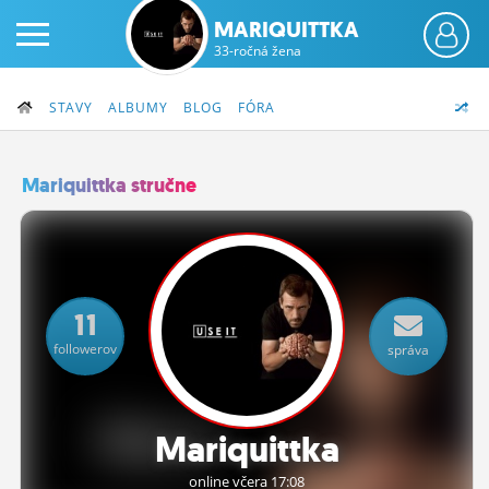
MARIQUITTKA
33-ročná žena
STAVY
ALBUMY
BLOG
FÓRA
Mariquittka stručne
PRIHLÁS SA
ČINŽIAK
11
FÓRUM
followerov
správa
STATUSY
BLOGY
Mariquittka
OBRÁZKY
online včera 17:08