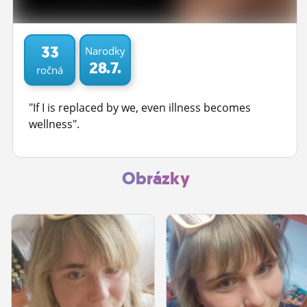
ĽUDIA
MÔJ PROFIL
33
Narodky
28.7.
ročná
NASTAVENIA
ROLETA
"If I is replaced by we, even illness becomes
wellness".
Obrázky