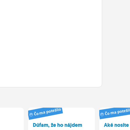
Čo ma potešilo
Čo ma poteši
Dúfam, že ho nájdem
Aké nosíte