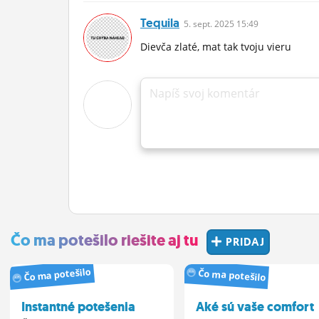
Tequila
5.
sept.
2025 15:49
Dievča zlaté, mat tak tvoju vieru
Napíš svoj komentár
Čo ma potešilo riešite aj tu
PRIDAJ
Čo ma potešilo
Čo ma potešilo
Instantné potešenia
Aké sú vaše comfort