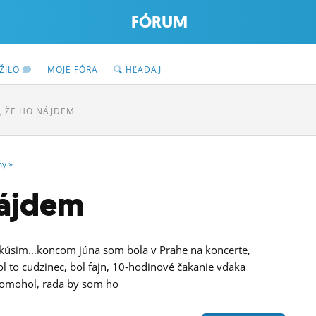
FÓRUM
ŽILO
MOJE FÓRA
HĽADAJ
 ŽE HO NÁJDEM
my
»
nájdem
 skúsim...koncom júna som bola v Prahe na koncerte,
ol to cudzinec, bol fajn, 10-hodinové čakanie vďaka
pomohol, rada by som ho