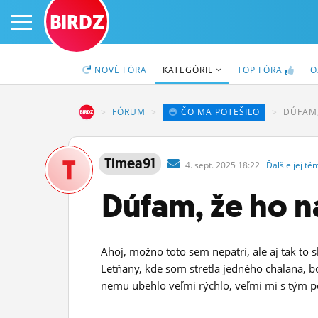
BIRDZ
NOVÉ
FÓRA
KATEGÓRIE
TOP
FÓRA
O
BIRDZ
FÓRUM
ČO MA POTEŠILO
DÚFAM,
PRIHLÁS SA
Timea91
4.
sept.
2025 18:22
Ďalšie
jej
té
ČINŽIAK
Dúfam, že ho 
FÓRUM
STATUSY
Ahoj, možno toto sem nepatrí, ale aj tak to
Letňany, kde som stretla jedného chalana, b
BLOGY
nemu ubehlo veľmi rýchlo, veľmi mi s tým 
OBRÁZKY