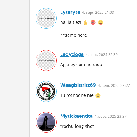
Lytaryta
4.
sept.
2025 21:03
ha! ja tiez!
^^same here
Ladydoga
4.
sept.
2025 22:39
Aj ja by som ho rada
Waagbistritz69
4.
sept.
2025 23:27
Tu rozhodne nie
Mytickaentita
4.
sept.
2025 23:37
trochu long shot