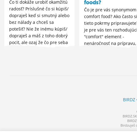
foods?
Čo ti dokáže urobiť okamžitú
radosť? Príslušné čo si kúpiš/
Čo je pre vás synonymom
dopraješ keď si smutný alebo
comfort food? Ako často s
bez nálady a chceš sa
tieto pokrmy pripravujete
potešiť? Nie že inému kúpiš/
je pre vás ten rozhodujúc
dopraješ a máš z toho dobrý
"comfort" element -
pocit, ale ozaj že čo pre seba
nenáročnosť na prípravu,
urobíš v takej chvíli
senzorické kvality alebo
nostalgia a previazanie
daného jedla s detstvom? 
BIRDZ
BIRDZ.SK 
BIRDZ 
Birdzuješ 