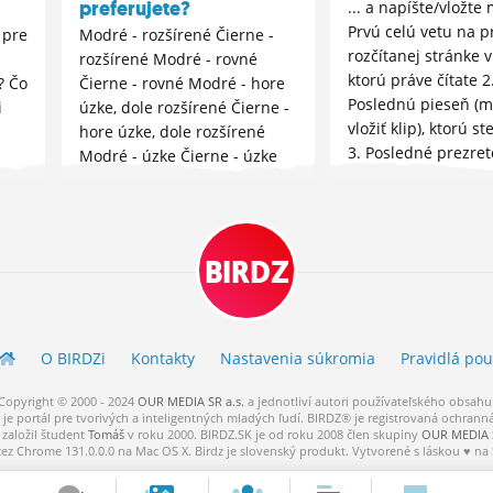
preferujete?
... a napíšte/vložte
Prvú celú vetu na p
 pre
Modré - rozšírené Čierne -
rozčítanej stránke v
i
rozšírené Modré - rovné
ktorú práve čítate 2
? Čo
Čierne - rovné Modré - hore
Poslednú pieseň (m
i
úzke, dole rozšírené Čierne -
vložiť klip), ktorú s
hore úzke, dole rozšírené
3. Posledné prezret
Modré - úzke Čierne - úzke
na YouTube ...
:)
BIRDZ
O BIRDZ
i
Kontakty
Nastavenia súkromia
Pravidlá
pou
Copyright © 2000 - 2024
OUR MEDIA SR a.s.
a
jednotliví
autori
používateľského
obsahu
je portál pre tvorivých a inteligentných mladých ľudí.
BIRDZ® je registrovaná ochrann
založil študent
Tomáš
v roku 2000. BIRDZ.SK je od roku 2008 člen skupiny
OUR MEDIA S
cez Chrome 131.0.0.0 na Mac OS X. Birdz je slovenský produkt. Vytvorené s láskou ♥ na