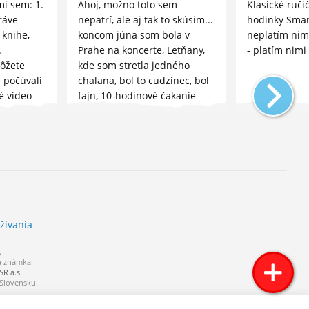
 mi sem: 1.
Ahoj, možno toto sem
Klasické ruči
ráve
nepatrí, ale aj tak to skúsim...
hodinky Smar
 knihe,
koncom júna som bola v
neplatím nim
.
Prahe na koncerte, Letňany,
- platím nimi
ôžete
kde som stretla jedného
te počúvali
chalana, bol to cudzinec, bol
é video
fajn, 10-hodinové čakanie
vďaka nemu ubehlo veľmi
rýchlo, veľmi mi...
žívania
.
á známka.
R a.s.
 Slovensku.