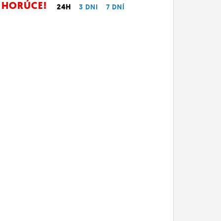
HORÚCE!
24H
3 DNI
7 DNÍ