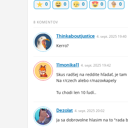
0
0
0
0
0
ĽUDIA
MÔJ PROFIL
8 KOMENTOV
NASTAVENIA
Thinkaboutjustice
4.
sept.
2025 19:40
ROLETA
Kerro?
11monika11
4.
sept.
2025 19:42
Skus radšej na reddite hľadať, je tam
Na r/czech alebo r/nazovkapely
Tu chodi len 10 ľudí..
Dezolat
4.
sept.
2025 20:02
Ja sa dobrovolne hlasim na to "rada 