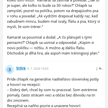
koľko som vložil.“ Kamarát sa zasmial a povedal: „Tak to
je super, ale koľko to bude za 30 rokov?“ Chlapík sa
zamyslel, pozrel na poličku, potom na drepajúceho psa
v rohu a povedal: „Ak vydržím drepovať každý raz, keď
zabudnem mincu, budem mať svaly, fľašu a psa, ktorý si
myslí, že som tréner.“
Kamarát sa pousmial a dodal: „A čo plánuješ s tými
peniazmi?“ Chlapík sa usmial a odpovedal: „Kúpim si
novú poličku — nižšiu. A možno aj ďalšiu fľašu.
Dôchodok je dlhá hra, ale aspoň mám tréningový plán.“
St0rk
2
9.
7.
2026 14:03
Príde chlapík na generálne riaditeľstvo slovenskej pošty
a hovorí na recepcii:
– Dobrý deň, chcel by som tu pracovať. Som extrémne
pomalý, často strácam veci a občas bez dôvodu na tri
dni zmiznem.
Recepčná sa naňho pozrie a unavene hovorí: