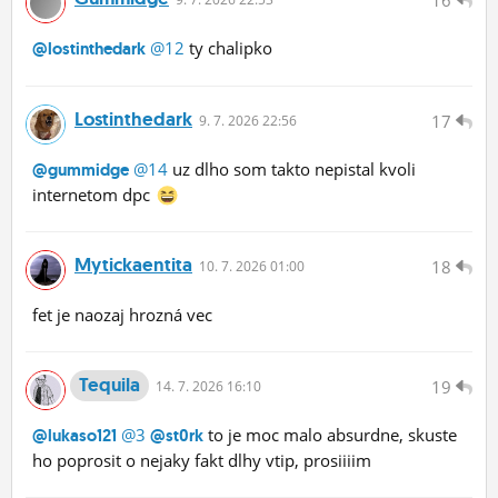
16
@12
ty chalipko
@lostinthedark
Lostinthedark
17
9.
7.
2026 22:56
@14
uz dlho som takto nepistal kvoli
@gummidge
internetom dpc
Mytickaentita
18
10.
7.
2026 01:00
fet je naozaj hrozná vec
Tequila
19
14.
7.
2026 16:10
@3
to je moc malo absurdne, skuste
@lukaso121
@st0rk
ho poprosit o nejaky fakt dlhy vtip, prosiiiim