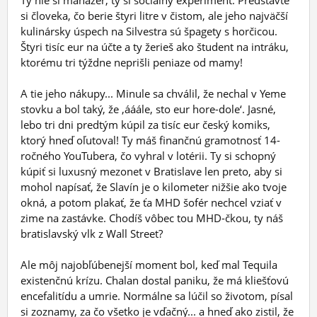
Ty nie si manažér, ty si sociálny experiment. Predstavte
si človeka, čo berie štyri litre v čistom, ale jeho najväčší
kulinársky úspech na Silvestra sú špagety s horčicou.
Štyri tisíc eur na účte a ty žerieš ako študent na intráku,
ktorému tri týždne neprišli peniaze od mamy!
A tie jeho nákupy... Minule sa chválil, že nechal v Yeme
stovku a bol taký, že ‚ááále, sto eur hore-dole‘. Jasné,
lebo tri dni predtým kúpil za tisíc eur český komiks,
ktorý hneď oľutoval! Ty máš finančnú gramotnosť 14-
ročného YouTubera, čo vyhral v lotérii. Ty si schopný
kúpiť si luxusný mezonet v Bratislave len preto, aby si
mohol napísať, že Slavín je o kilometer nižšie ako tvoje
okná, a potom plakať, že ťa MHD šofér nechcel vziať v
zime na zastávke. Chodíš vôbec tou MHD-čkou, ty náš
bratislavský vlk z Wall Street?
Ale môj najobľúbenejší moment bol, keď mal Tequila
existenčnú krízu. Chalan dostal paniku, že má kliešťovú
encefalitídu a umrie. Normálne sa lúčil so životom, písal
si zoznamy, za čo všetko je vďačný... a hneď ako zistil, že