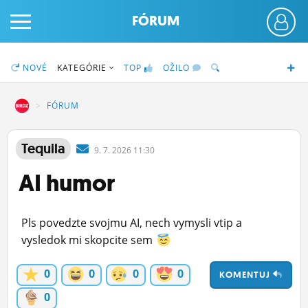
FÓRUM
NOVÉ
KATEGÓRIE
TOP
OŽILO
DZ
FÓRUM
PRIHLÁS SA
Tequila
9.
7.
2026 11:30
AI humor
ČINŽIAK
FÓRUM
Pls povedzte svojmu AI, nech vymysli vtip a
STATUSY
vysledok mi skopcite sem
BLOGY
0
0
0
0
KOMENTUJ
OBRÁZKY
0