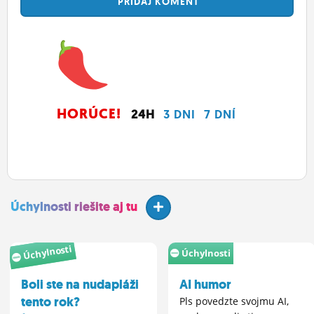
PRIDAJ
KOMENT
HORÚCE!
24H
3 DNI
7 DNÍ
Úchylnosti riešite aj tu
Úchylnosti
Úchylnosti
Boli ste na nudapláži
AI humor
tento rok?
Pls povedzte svojmu AI,