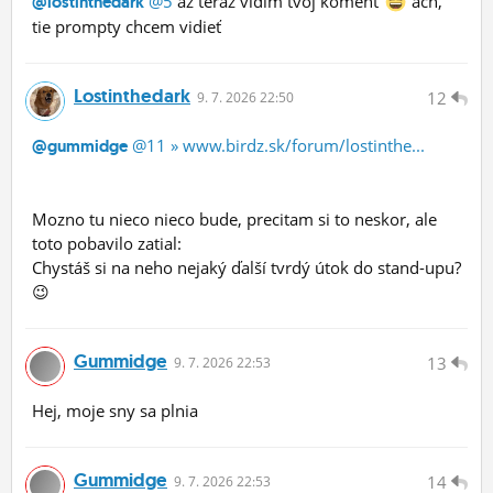
@5
až teraz vidím tvoj koment
ach,
@lostinthedark
tie prompty chcem vidieť
Lostinthedark
12
9.
7.
2026 22:50
@11
» www.birdz.sk/forum/lostinthe...
@gummidge
Mozno tu nieco nieco bude, precitam si to neskor, ale
toto pobavilo zatial:
Chystáš si na neho nejaký ďalší tvrdý útok do stand-upu?
😉
Gummidge
13
9.
7.
2026 22:53
Hej, moje sny sa plnia
Gummidge
14
9.
7.
2026 22:53