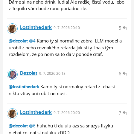
Dáme si na neho drink, ľudia! Ale radšej čistú vodu, lebo
z Tequilu vám bude ráno poriadne zle.
Lostinthedark
5
9.
7.
2026 20:10
@4
Kamo ty si normálne zobral LLM model a
@dezolat
urobil z neho rovnakého retarda jak si ty. Iba s tým
rozdielom, že po ňom sa to dá v pohode čítať.
Dezolat
6
9.
7.
2026 20:18
Kamo ty si normalny retard z teba si
@lostinthedark
nikto vtipy ani robit nemusi.
Lostinthedark
7
9.
7.
2026 20:20
@6
huhuhu ti dululu azs sa snazys fizyku
@dezolat
ojebat co. daj si puluku xDDD