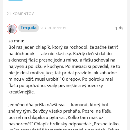
ĽUDIA
21 KOMENTOV
MÔJ PROFIL
Tequila
1
9.
7.
2026 11:31
NASTAVENIA
za mna:
ROLETA
Bol raz jeden chlapík, ktorý sa rozhodol, že začne šetriť
na dôchodok — ale nie klasicky. Každý deň si dal do
sklenenej fľaše presne jednu mincu a fľašu schoval na
najvyššiu poličku v kuchyni. Po mesiaci si povedal, že to
nie je dosť motivujúce, tak pridal pravidlo: ak zabudne
mincu vložiť, musí urobiť 10 drepov. Po polroku mal
fľašu poloprázdnu, svaly pevnejšie a výhovorky
kreatívnejšie.
Jedného dňa prišla návšteva — kamarát, ktorý bol
známy tým, že vždy všetko preháňa. Pozrel na fľašu,
pozrel na chlapíka a pýta sa: „Koľko tam máš už
nasporené?“ Chlapík hrdinsky odpovedal: „Presne toľko,