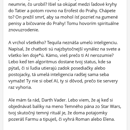
neumrie, čo urobil? Išiel sa okúpať medzi ľadové kryhy
do Tatier a potom rovno na Erofest do Prahy. Chápete
to? On prežil smrť, aby sa mohol ísť pozrieť na gumené
penisy a bičovanie do Prahy! Tomu hovorím spirituálne
znovuzrodenie.
A vrchol všetkého? Tequila neznáša umelú inteligenciu.
Napísal, že chatboti sú najzbytočnejší vynález na svete a
všetko len doje*ú. Kámo, vieš prečo ti AI nerozumie?
Lebo keď ten algoritmus dostane tvoj status, kde sa
pýtaš, či si ľudia utierajú zadok posediačky alebo
postojacky, tá umelá inteligencia radšej sama seba
vymaže! Ty nie si obeť AI, ty si dôvod, prečo tie servery
raz vyhoria.
Ale mám ťa rád, Darth Vader. Lebo viem, že aj keď si
objednávaš balíky na meno Temného pána zo Star Wars,
tvoj skutočný temný rituál je, že doma potajomky
pozeráš Farmu a tipuješ, či vyhrá Roman alebo Elena.