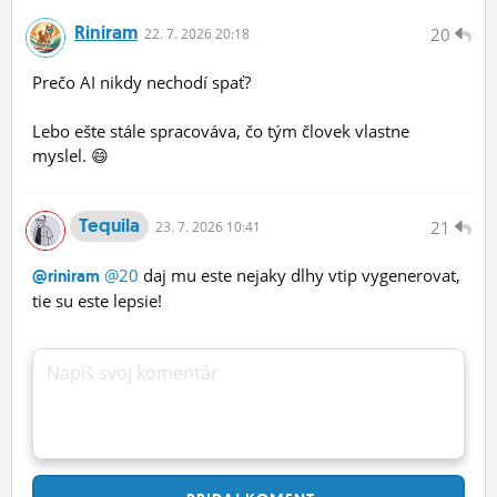
Riniram
20
22.
7.
2026 20:18
Prečo AI nikdy nechodí spať?
Lebo ešte stále spracováva, čo tým človek vlastne
myslel. 😄
Tequila
21
23.
7.
2026 10:41
@20
daj mu este nejaky dlhy vtip vygenerovat,
@riniram
tie su este lepsie!
Napíš svoj komentár