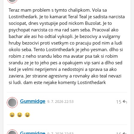
Teraz mam problem s tymto chalipkom. Vola sa
Lostinthedark. Je to kamarat Teral Teal je sadista narcista
sociopat, dnes vystupije pod nickom Buzolat. Je to
psychopat narcista co ma rad sam seba. Pracoval ako
bachar ale asi ho odtial vykopli. Je bezocivy a vulgarny
hruby bezocivi proti vsetkym co pracuju pod nim a ludi
okolo seba. Tento Lostinthedark je jeho yesman. dlho si
robim z neho srandu lebo ma avatar psa tak si robim
srandu ze je to jeho pes a opakujem vip sani a dlho sed
ked je velmi neprijemni a nedostojni a sprava sa ako
zaviera. Jer strasne agresivny a rovnaky ako teal nevazi
si ludi. dam este nejake komenty Lostinthedark
Gummidge
15
9.
7.
2026 22:53
Gummidge
9.
7.
2026 22:53