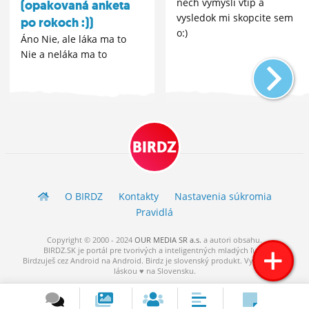
nech vymysli vtip a
(opakovaná anketa
vysledok mi skopcite sem
po rokoch :))
o:)
Áno Nie, ale láka ma to
Nie a neláka ma to
BIRDZ
O BIRDZ
Kontakty
Nastavenia súkromia
Pravidlá
Copyright © 2000 - 2024
OUR MEDIA SR a.s.
a
autori
obsahu.
BIRDZ.SK je portál pre tvorivých a inteligentných mladých ľudí.
Birdzuješ cez Android na Android. Birdz je slovenský produkt. Vytvorené s
láskou ♥ na Slovensku.