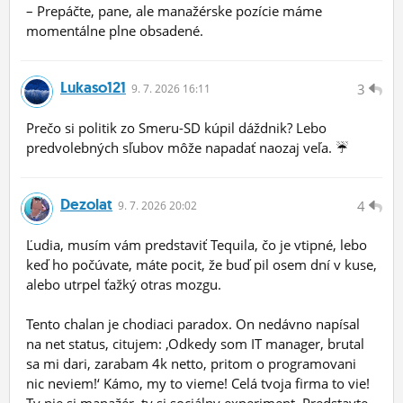
– Prepáčte, pane, ale manažérske pozície máme
momentálne plne obsadené.
Lukaso121
3
9.
7.
2026 16:11
Prečo si politik zo Smeru-SD kúpil dáždnik? Lebo
predvolebných sľubov môže napadať naozaj veľa. ☔
Dezolat
4
9.
7.
2026 20:02
Ľudia, musím vám predstaviť Tequila, čo je vtipné, lebo
keď ho počúvate, máte pocit, že buď pil osem dní v kuse,
alebo utrpel ťažký otras mozgu.
Tento chalan je chodiaci paradox. On nedávno napísal
na net status, citujem: ‚Odkedy som IT manager, brutal
sa mi dari, zarabam 4k netto, pritom o programovani
nic neviem!‘ Kámo, my to vieme! Celá tvoja firma to vie!