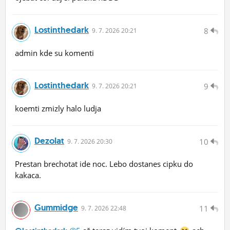
Lostinthedark
8
9.
7.
2026 20:21
admin kde su komenti
Lostinthedark
9
9.
7.
2026 20:21
koemti zmizly halo ludja
Dezolat
10
9.
7.
2026 20:30
Prestan brechotat ide noc. Lebo dostanes cipku do
kakaca.
Gummidge
11
9.
7.
2026 22:48