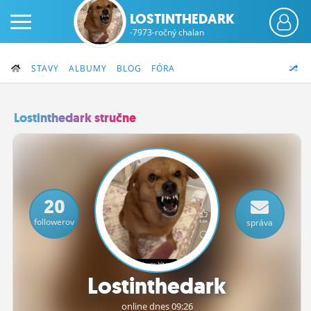
LOSTINTHEDARK
-7973-ročný chalan
STAVY
ALBUMY
BLOG
FÓRA
Lostinthedark stručne
PRIHLÁS SA
ČINŽIAK
20
FÓRUM
followerov
správa
STATUSY
BLOGY
Lostinthedark
OBRÁZKY
online dnes 09:26