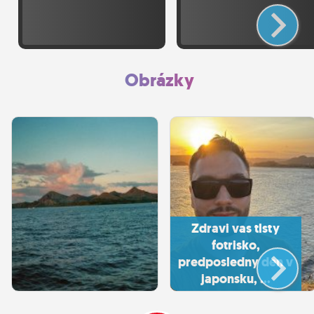
Obrázky
Zdravi vas tlsty
fotrisko,
predposledny den v
japonsku, ...