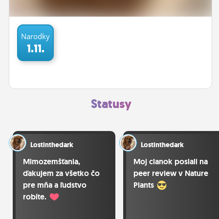
ĽUDIA
MÔJ PROFIL
Narodky
1.11.
NASTAVENIA
ROLETA
Statusy
Lostinthedark
Lostinthedark
Mimozemšťania,
Moj clanok poslali na
ďakujem za všetko čo
peer review v Nature
pre mňa a ľudstvo
Plants
robíte.