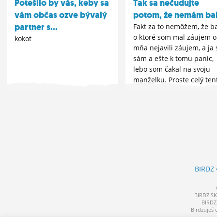
Potešilo by vás, keby sa
Tak sa nečudujte
vám občas ozve bývalý
potom, že nemám ba
partner s...
Fakt za to nemôžem, že b
o ktoré som mal záujem o
kokot
mňa nejavili záujem, a ja
sám a ešte k tomu panic,
lebo som čakal na svoju
manželku. Proste celý ten
môj stav je jedným slovo
nespravodlivý, dosť...
BIRDZ
BIRDZ.SK 
BIRDZ 
Birdzuješ 