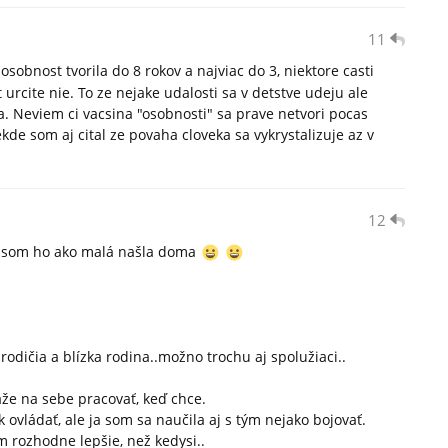
11
sobnost tvorila do 8 rokov a najviac do 3, niektore casti
 urcite nie. To ze nejake udalosti sa v detstve udeju ale
a. Neviem ci vacsina "osobnosti" sa prave netvori pocas
kde som aj cital ze povaha cloveka sa vykrystalizuje az v
12
ď som ho ako malá našla doma
rodičia a blízka rodina..možno trochu aj spolužiaci..
áže na sebe pracovať, keď chce.
 ovládať, ale ja som sa naučila aj s tým nejako bojovať.
m rozhodne lepšie, než kedysi..