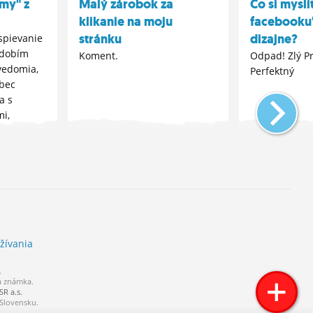
my" z
Malý zárobok za
Čo si mysl
klikanie na moju
facebooku"
stránku
dizajne?
spievanie
bdobím
Koment.
Odpad! Zlý P
vedomia,
Perfektný
ôbec
a s
mi,
ebe majú
yšlienky.
to čím si
žívania
.
á známka.
R a.s.
 Slovensku.