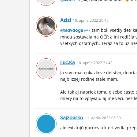
Azizi
10.
apríla
2022 20:45
@7
tam boli vsetky deti k
@ladydoga
mnou zostavala na OČR a ini rodičia vo
všetkých ostatnych. Teraz sa to uz n
Luc.ka
10.
apríla
2022 21:43
Ja som mala ukazkove detstvo, doprial
najblizsej rodine stale mam.
Ale tak aj napriek tomu o sebe casto 
miery na to vplyvaju aj ine veci, nez 
Sajzousko
11.
apríla
2022 06:30
ale existujú guruovia ktorí vedia pre