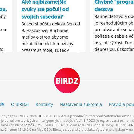
Aké najbizarnejšie
Chybné "progra
bu.
zvuky ste počuli od
detstva
svojich susedov?
aby
Ranné detstvo a do
je rozhodujúcim o
Sused si púšťa dokola Sen od
 som
pre utváranie seba
B. Haščakovej Buchanie
poňatie o sebe a v
metlov o strop aby sme
psychický rast. Ľudi
nerobili bordel Intenzívny
to
depresiou, úzkosťa
orgazmus mojej susedy
m
pochybnosťami o s
Sused si dával na poriadok
v sebe šialené
svoj záhonček Trieskanie
sebadeštruktívne m
neznámeho predmetu o
Čo a kto ovplyvnilo 
hlavu manželky Teplý bratia
BIRDZ
dnes?
si napchali do zadku dildo...
O BIRDZ
i
Kontakty
Nastavenia súkromia
Pravidlá
pou
Copyright © 2000 - 2024
OUR MEDIA SR a.s.
a
jednotliví
autori
používateľského
obsahu
je portál pre tvorivých a inteligentných mladých ľudí.
BIRDZ® je registrovaná ochrann
založil študent
Tomáš
v roku 2000. BIRDZ.SK je od roku 2008 člen skupiny
OUR MEDIA S
cez Chrome 131.0.0.0 na Mac OS X. Birdz je slovenský produkt. Vytvorené s láskou ♥ na