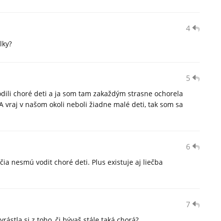
4
lky?
5
dili choré deti a ja som tam zakaždým strasne ochorela
:/ A vraj v našom okoli neboli žiadne malé deti, tak som sa
6
čia nesmú vodit choré deti. Plus existuje aj liečba
7
yrástla si z toho, či bývaš stále taká chorá?