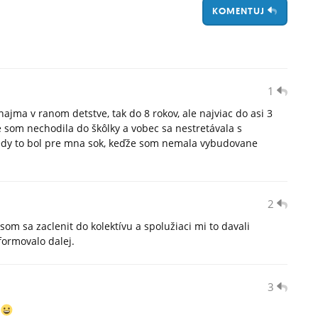
KOMENTUJ
1
najma v ranom detstve, tak do 8 rokov, ale najviac do asi 3
e som nechodila do škôlky a vobec sa nestretávala s
kedy to bol pre mna sok, keďže som nemala vybudovane
2
som sa zaclenit do kolektívu a spolužiaci mi to davali
formovalo dalej.
3