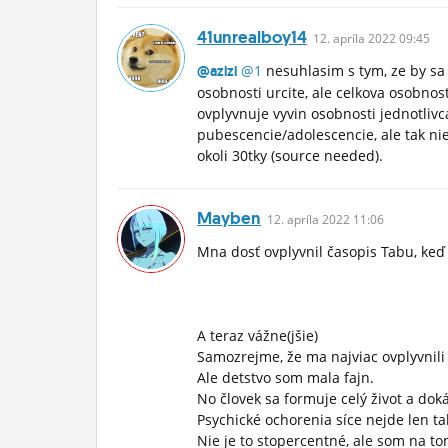
41unrealboy14
12.
apríla
2022 09:45
@1
nesuhlasim s tym, ze by sa o
@azizi
osobnosti urcite, ale celkova osobnost
ovplyvnuje vyvin osobnosti jednotlivc
pubescencie/adolescencie, ale tak nie
okoli 30tky (source needed).
Mayben
12.
apríla
2022 11:06
Mna dosť ovplyvnil časopis Tabu, ke
A teraz vážne(jšie)
Samozrejme, že ma najviac ovplyvnili 
Ale detstvo som mala fajn.
No človek sa formuje celý život a dok
Psychické ochorenia síce nejde len tak
Nie je to stopercentné, ale som na to