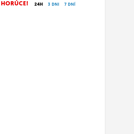
HORÚCE!
24H
3 DNI
7 DNÍ