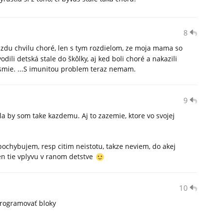
8
azdu chvilu choré, len s tym rozdielom, ze moja mama so
dili detská stale do škôlky, aj ked boli choré a nakazili
esmie. ...S imunitou problem teraz nemam.
9
a by som take kazdemu. Aj to zazemie, ktore vo svojej
pochybujem, resp citim neistotu, takze neviem, do akej
len tie vplyvu v ranom detstve
10
programovať bloky