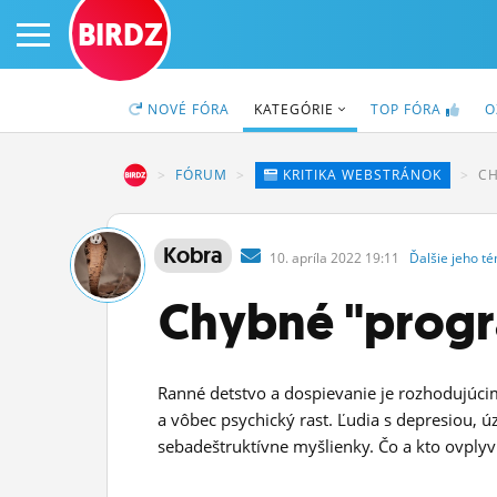
BIRDZ
NOVÉ
FÓRA
KATEGÓRIE
TOP
FÓRA
O
BIRDZ
FÓRUM
KRITIKA WEBSTRÁNOK
CH
PRIHLÁS SA
Kobra
10.
apríla
2022 19:11
Ďalšie
jeho
té
ČINŽIAK
Chybné "progr
FÓRUM
STATUSY
Ranné detstvo a dospievanie je rozhodujúc
a vôbec psychický rast. Ľudia s depresiou, 
BLOGY
sebadeštruktívne myšlienky. Čo a kto ovplyvn
OBRÁZKY