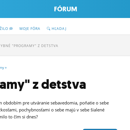
FÓRUM
ŽILO
MOJE FÓRA
HĽADAJ
YBNÉ "PROGRAMY" Z DETSTVA
my
»
amy" z detstva
im obdobím pre utváranie sebavedomia, poňatie o sebe
úzkosťami, pochybnosťami o sebe majú v sebe šialené
ilo to čím si dnes?