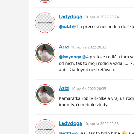
Ladydoga
10.
apríla
2022 20:24
@1
a prečo si nechodila do škô
@azizi
Azizi
10.
apríla
2022 20:32
@4
pretoze rodičia tam vo
@ladydoga
od nich, tak to moji rodičia vzdali... 
ani s žiadnymi nestretávala.
Azizi
10.
apríla
2022 20:35
Kamarátka robí v škôlke a vraj uz rodi
imunity, čo nebolo vtedy.
Ladydoga
10.
apríla
2022 20:38
@5
jaaj, tak to bolo blbé
a v
@azizi