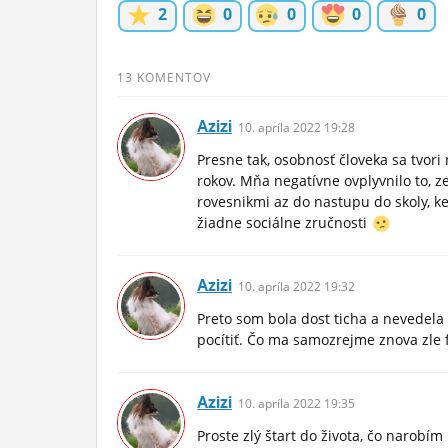
2
0
0
0
0
ĽUDIA
MÔJ PROFIL
13 KOMENTOV
NASTAVENIA
Azizi
10.
apríla
2022 19:28
ROLETA
Presne tak, osobnosť človeka sa tvori 
rokov. Mňa negatívne ovplyvnilo to, z
rovesnikmi az do nastupu do skoly, 
žiadne sociálne zručnosti
Azizi
10.
apríla
2022 19:32
Preto som bola dost ticha a nevedela 
pocítiť. Čo ma samozrejme znova zle 
Azizi
10.
apríla
2022 19:35
Proste zlý štart do života, čo narobím