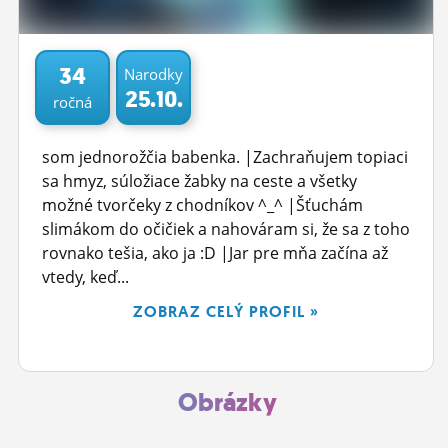
ĽUDIA
MÔJ PROFIL
34
Narodky
25.10.
ročná
NASTAVENIA
ROLETA
som jednorožčia babenka. |Zachraňujem topiaci
sa hmyz, súložiace žabky na ceste a všetky
možné tvorčeky z chodníkov ^_^ |Šťuchám
slimákom do očičiek a nahováram si, že sa z toho
rovnako tešia, ako ja :D |Jar pre mňa začína až
vtedy, keď...
ZOBRAZ CELÝ PROFIL »
Obrázky