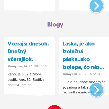
Blogy
Včerajší dnešok.
Láska, je ako
Dnešný
izolačná
včerajšok.
páska..ako
izolepa, čo nás...
@mayben
, 14.
12.
2018 10:56
Ráno. Je 6:32 a zvoní
@mayben
, 7.
9.
2018 22:24
budík. Áno, 32. Budík si
Po dlhej dobe neviem čo
nastavujem na...
so sebou a tak som sa
rozhodla napísať krátky
blog. ...