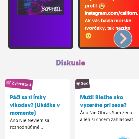
profil
instagram.com/californ..
Ak vás bavia morské
tvorčeky, tak nazrite
Diskusie
Zvieratká
Sex
Páči sa ti Írsky
Muži! Riešite ako
vlkodav? (Ukážka v
vyzeráte pri sexe?
momente)
Áno Nie Občas Som žena
a len si chcem zahlasovať
Áno Nie Neviem sa
rozhodnúť Iné...