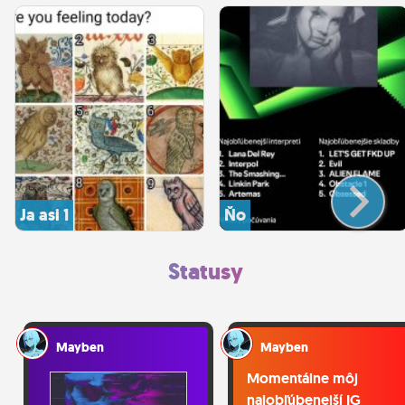
Ja asi 1
Ňo
Statusy
Mayben
Mayben
Momentálne môj
najobľúbenejší IG