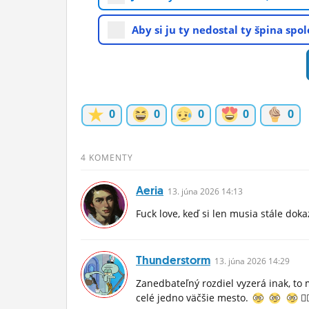
Aby si ju ty nedostal ty špina sp
0
0
0
0
0
4 KOMENTY
Aeria
13.
júna
2026 14:13
Fuck love, keď si len musia stále do
Thunderstorm
13.
júna
2026 14:29
Zanedbateľný rozdiel vyzerá inak, to
celé jedno väčšie mesto.
☝