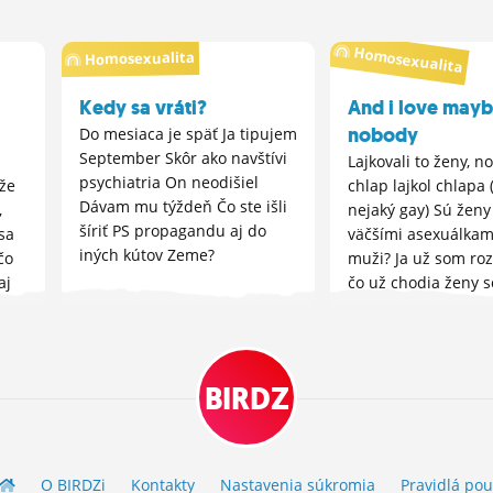
Homosexualita
Homosexualita
Kedy sa vráti?
And i love may
nobody
Do mesiaca je späť Ja tipujem
September Skôr ako navštívi
Lajkovali to ženy, n
psychiatria On neodišiel
že
chlap lajkol chlapa 
Dávam mu týždeň Čo ste išli
,
nejaký gay) Sú ženy
šíriť PS propagandu aj do
sa
väčšími asexuálkam
iných kútov Zeme?
čo
muži? Ja už som roz
aj
čo už chodia ženy 
alebo prečo je to ta
vieš, hľadaj si ty dô
BIRDZ
O BIRDZ
i
Kontakty
Nastavenia súkromia
Pravidlá
pou