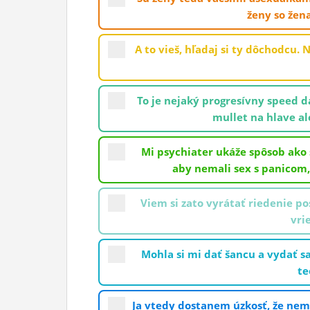
ženy so žen
ĽUDIA
MÔJ PROFIL
A to vieš, hľadaj si ty dôchodcu.
NASTAVENIA
ROLETA
To je nejaký progresívny speed d
mullet na hlave al
Mi psychiater ukáže spôsob ako s
aby nemali sex s panicom, 
Viem si zato vyrátať riedenie po
vri
Mohla si mi dať šancu a vydať s
te
Ja vtedy dostanem úzkosť, že nem