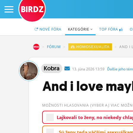
BIRDZ
NOVÉ
FÓRA
KATEGÓRIE
TOP
FÓRA
O
BIRDZ
FÓRUM
HOMOSEXUALITA
AND I
PRIHLÁS SA
Kobra
13.
júna
2026 13:59
Ďalšie
jeho
tém
ČINŽIAK
And i love ma
FÓRUM
STATUSY
MOŽNOSTI HLASOVANIA (VYBER AJ VIAC MOŽNO
BLOGY
Lajkovali to ženy, no niekedy chla
OBRÁZKY
Sú ženy teda väčšími asexuálkami