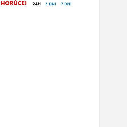
HORÚCE!
24H
3 DNI
7 DNÍ