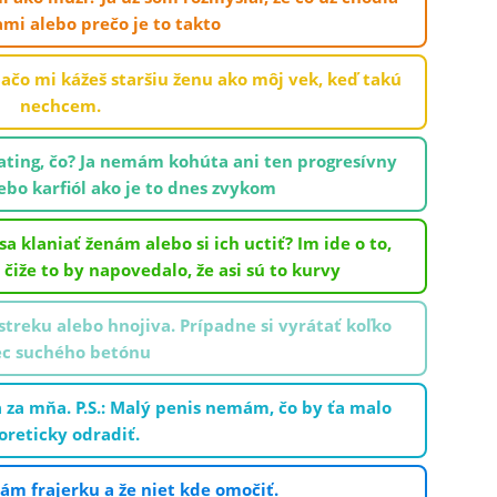
ami alebo prečo je to takto
 Načo mi kážeš staršiu ženu ako môj vek, keď takú
nechcem.
ating, čo? Ja nemám kohúta ani ten progresívny
ebo karfiól ako je to dnes zvykom
a klaniať ženám alebo si ich uctiť? Im ide o to,
čiže to by napovedalo, že asi sú to kurvy
streku alebo hnojiva. Prípadne si vyrátať koľko
ec suchého betónu
a za mňa. P.S.: Malý penis nemám, čo by ťa malo
oreticky odradiť.
ám frajerku a že niet kde omočiť.