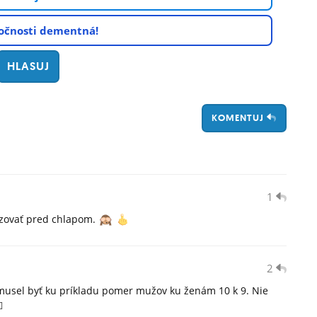
oločnosti dementná!
KOMENTUJ
1
kazovať pred chlapom.
2
 musel byť ku príkladu pomer mužov ku ženám 10 k 9. Nie
