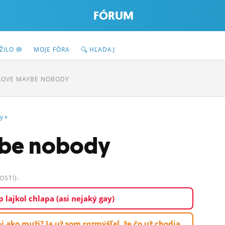
FÓRUM
ŽILO
MOJE FÓRA
HĽADAJ
 LOVE MAYBE NOBODY
y
»
ybe nobody
STÍ):
p lajkol chlapa (asi nejaký gay)
 ako muži? Ja už som rozmýšľal, že čo už chodia