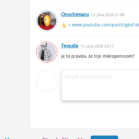
Orochimaru
13.
júna
2026 21:00
» www.youtube.com/post/Ugkxf-k6
Tequila
13.
júna
2026 23:17
je to pravda, ze trpi mikropenisom?
Napíš svoj komentár