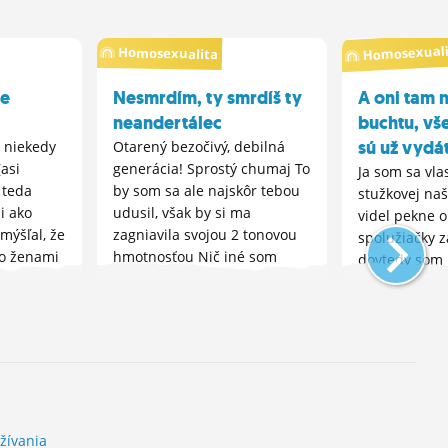
Homosexuali
Homosexualita
be
Nesmrdím, ty smrdíš ty
A oni tam 
neandertálec
buchtu, vš
sú už vydá
o niekedy
Otarený bezočivý, debilná
(asi
generácia! Sprostý chumaj To
Ja som sa vla
 teda
by som sa ale najskôr tebou
stužkovej naš
i ako
udusil, však by si ma
videl pekne 
mýšľal, že
zagniavila svojou 2 tonovou
spolužiačky z
so ženami
hmotnosťou Nič iné som
dovtedy som
kto A to
nepredpokladal v tvojom
orientáciu M
chodcu....
osobnom ohodnotení mňa …
dobré buchty 
to teba a pod tebou tú ďalšiu
dobré lekváro
sliepku sa ani...
marmeládové, 
žívania