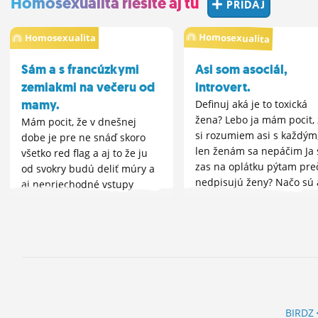
Homosexualita riešite aj tu
PRIDAJ
Homosexualita
Homosexualita
Sám a s francúzkymi
Asi som asociál,
zemiakmi na večeru od
introvert.
mamy.
Definuj aká je to toxická
žena? Lebo ja mám pocit, 
Mám pocit, že v dnešnej
si rozumiem asi s každým
dobe je pre ne snáď skoro
len ženám sa nepáčim Ja 
všetko red flag a aj to že ju
zas na oplátku pýtam pre
od svokry budú deliť múry a
nedpisujú ženy? Načo sú 
aj nepriechodné vstupy
na tej zoznamke také, čo
Bohužiaľ bývam to vždy ja,
majú chlapa? Čo ja...
kto býva vždy vernejší. Asi to
bude tým, ...
BIRDZ