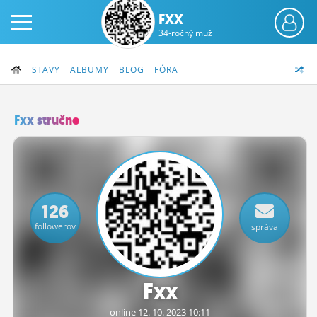
FXX
34-ročný muž
STAVY
ALBUMY
BLOG
FÓRA
Fxx stručne
PRIHLÁS SA
ČINŽIAK
126
FÓRUM
followerov
správa
STATUSY
BLOGY
Fxx
OBRÁZKY
online 12.
10.
2023 10:11