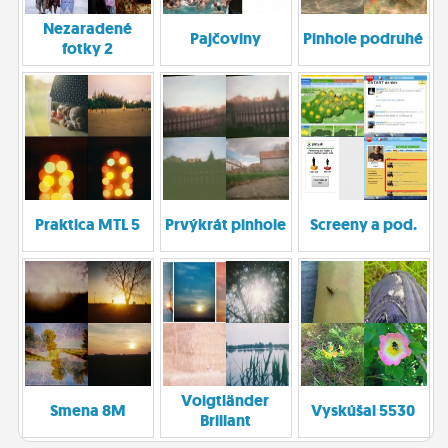
Nezaradené
Pajčoviny
Pinhole podruhé
fotky 2
Praktica MTL 5
Prvýkrát pinhole
Screeny a pod.
Voigtländer
Smena 8M
Vyskúšal 5530
Brillant