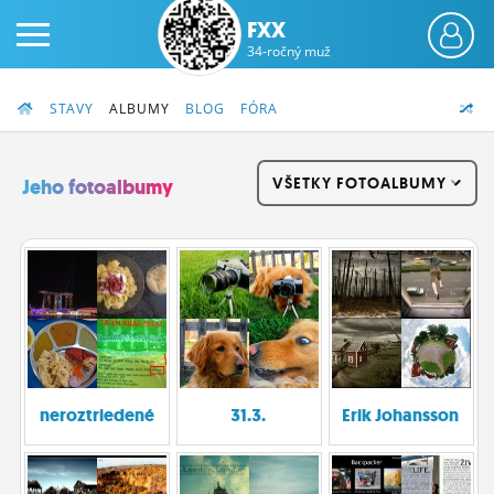
FXX
34-ročný muž
STAVY
ALBUMY
BLOG
FÓRA
VŠETKY FOTOALBUMY
Jeho fotoalbumy
PRIHLÁS SA
ČINŽIAK
FÓRUM
STATUSY
neroztriedené
31.3.
Erik Johansson
BLOGY
OBRÁZKY