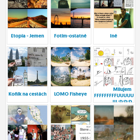
ĽUDIA
MÔJ PROFIL
NASTAVENIA
Etopia - Jemen
Fotím-ostatné
Iné
ROLETA
Milujem
Koňík na cestách
LOMO Fisheye
FFFFFFFFFUUUUUU
!!! :D:D:D