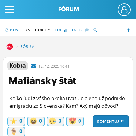
FÓRUM
NOVÉ
KATEGÓRIE
TOP
OŽILO
DZ
FÓRUM
PRIHLÁS SA
Kobra
12.
12.
2025 10:41
Mafiánsky štát
ČINŽIAK
FÓRUM
Koľko ľudí z vášho okolia uvažuje alebo už podniklo
STATUSY
emigráciu zo Slovenska? Kam? Aký majú dôvod?
BLOGY
0
0
0
0
KOMENTUJ
OBRÁZKY
0