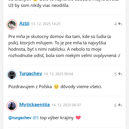
Už by som nikdy viac neodišla.
Azizi
4
13.
12.
2025 14:25
Pre mňa je skutocny domov iba tam, kde sú ľudia (a
psík), ktorých milujem. To je pre mňa tá najvyššia
hodnota, byť s nimi nablízku. A nebolo to moje
rozhodnutie odísť, bola som niekým veľmi ovplyvnená :/
Turgachev
5
14.
12.
2025 00:04
Pozdravujem z Poľska
dôvody vieme všetci.
Mytickaentita
6
14.
12.
2025 00:37
@5
top výber krajiny
@turgachev