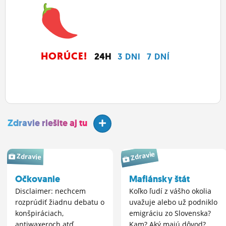
HORÚCE!
24H
3 DNI
7 DNÍ
Zdravie riešite aj tu
Zdravie
Zdravie
Očkovanie
Mafiánsky štát
Disclaimer: nechcem
Koľko ľudí z vášho okolia
rozprúdiť žiadnu debatu o
uvažuje alebo už podniklo
konšpiráciach,
emigráciu zo Slovenska?
antiwaxeroch atď .
Kam? Aký majú dôvod?