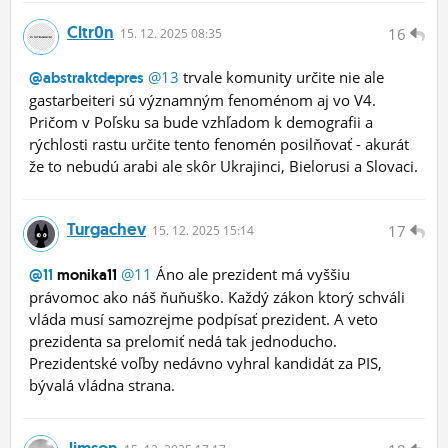
Cltr0n
16
15.
12.
2025 08:35
@13
trvale komunity určite nie ale
@abstraktdepres
gastarbeiteri sú významným fenoménom aj vo V4.
Pričom v Poľsku sa bude vzhľadom k demografii a
rýchlosti rastu určite tento fenomén posilňovať - akurát
že to nebudú arabi ale skôr Ukrajinci, Bielorusi a Slovaci.
Turgachev
17
15.
12.
2025 15:14
@11
Áno ale prezident má vyššiu
@11
monika11
právomoc ako náš ňuňuško. Každý zákon ktorý schváli
vláda musí samozrejme podpísať prezident. A veto
prezidenta sa prelomiť nedá tak jednoducho.
Prezidentské voľby nedávno vyhral kandidát za PIS,
bývalá vládna strana.