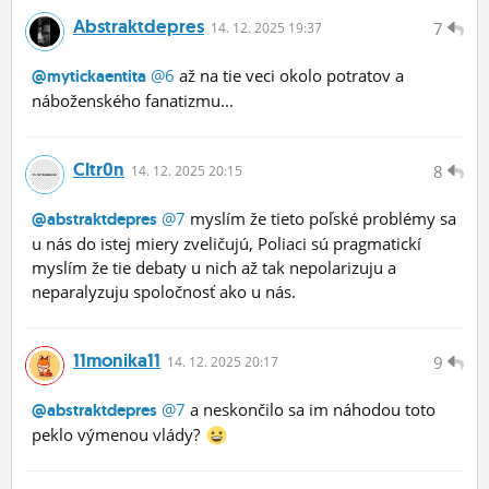
Abstraktdepres
7
14.
12.
2025 19:37
@6
až na tie veci okolo potratov a
@mytickaentita
náboženského fanatizmu...
Cltr0n
8
14.
12.
2025 20:15
@7
myslím že tieto poľské problémy sa
@abstraktdepres
u nás do istej miery zveličujú, Poliaci sú pragmatickí
myslím že tie debaty u nich až tak nepolarizuju a
neparalyzuju spoločnosť ako u nás.
11monika11
9
14.
12.
2025 20:17
@7
a neskončilo sa im náhodou toto
@abstraktdepres
peklo výmenou vlády?