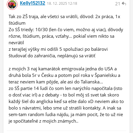
Kelly152132
21
18.
12.
2025 12:18
Tak zo ZŠ traja, ale všetci sa vrátili, dôvod: 2x práca, 1x
štúdium
Zo SŠ triedy: 10/30 (len čo viem, možno aj viac), dôvody
rôzne, štúdium, práca, vzťahy... pokiaľ viem nikto sa
nevrátil
z terajšej výšky mi odišli 5 spolužiaci po balárovi
študovať do zahraničia, neplánujú sa vrátiť
z mojich 3 naj kamarátok emigrovala jedna do USA a
druhá bola 5r v Česku a potom pol roka v Španielsku a
teraz neviem kam pôjde, ale asi do Talianska...
zo SŠ partie 14 ľudí čo som len narýchlo napočítala (isto
o dosť viac irl) a z debaty - to bol môj sš svet tak skoro
každý šiel do anglicka keď sa ešte dalo xD neviem ako to
bolo s návratmi, lebo sme už stratili kontakty. A inak sa
sem-tam random ľudia nájdu, ja mám pocit, že to už nie
je spočítateľné z mojich známych..