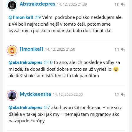
Abstraktdepres
10
14.
12.
2025 21:39
@9
Velmi podrobne polsko nesledujem ale
@11monika11
z V4 boli najracionálnejší v tomto češi, potom sme
bývali my a polsko a madarsko bolo dosť fanatické.
11monika11
11
14.
12.
2025 21:50
@10
to ano, ale ich posledné voľby sa
@abstraktdepres
mi zdá, že dopadli dosť dobre a toto sa už vyriešilo
ale tiež si nie som istá, len si to tak pamätám
Mytickaentita
12
14.
12.
2025 22:00
@7
ako hovorí Citron-ko-san + nie sú z
@abstraktdepres
ďaleka v takej pixi jak my + nemajú tam migrantov ako
na západe Európy