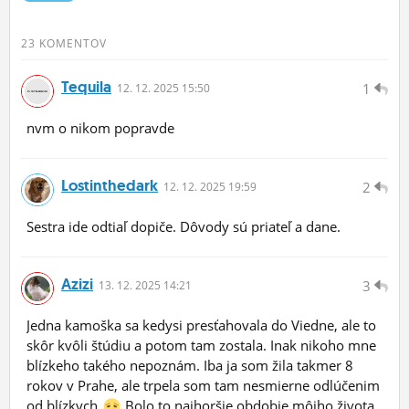
ĽUDIA
23 KOMENTOV
MÔJ PROFIL
Tequila
1
12.
12.
2025 15:50
NASTAVENIA
nvm o nikom popravde
ROLETA
Lostinthedark
2
12.
12.
2025 19:59
Sestra ide odtiaľ dopiče. Dôvody sú priateľ a dane.
Azizi
3
13.
12.
2025 14:21
Jedna kamoška sa kedysi presťahovala do Viedne, ale to
skôr kvôli štúdiu a potom tam zostala. Inak nikoho mne
blízkeho takého nepoznám. Iba ja som žila takmer 8
rokov v Prahe, ale trpela som tam nesmierne odlúčenim
od blízkych
Bolo to najhoršie obdobie môjho života.