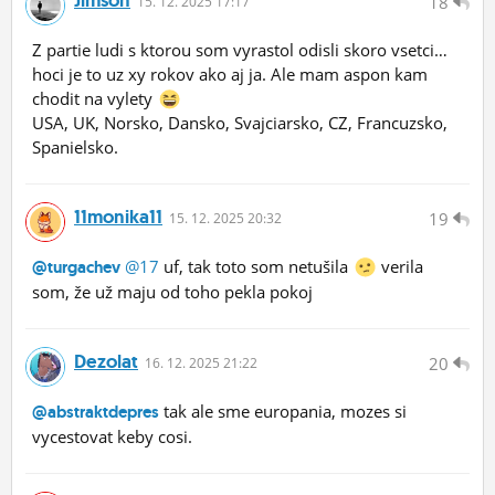
Jimson
18
15.
12.
2025 17:17
Z partie ludi s ktorou som vyrastol odisli skoro vsetci…
hoci je to uz xy rokov ako aj ja. Ale mam aspon kam
chodit na vylety
USA, UK, Norsko, Dansko, Svajciarsko, CZ, Francuzsko,
Spanielsko.
11monika11
19
15.
12.
2025 20:32
@17
uf, tak toto som netušila
verila
@turgachev
som, že už maju od toho pekla pokoj
Dezolat
20
16.
12.
2025 21:22
tak ale sme europania, mozes si
@abstraktdepres
vycestovat keby cosi.