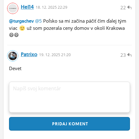
Hel14
22
18.
12.
2025 22:29
@5
Poľsko sa mi začína páčiť čím ďalej tým
@turgachev
viac
už som pozerala ceny domov v okolí Krakowa
😄😄
Patrixo
23
19.
12.
2025 21:20
Devet
Napíš svoj komentár
PRIDAJ
KOMENT