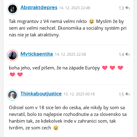
Abstraktdepres
13
14.
12.
2025 22:48
Tak migrantov z V4 nemá velmi nikto
Myslím že by
sem ani velmi nechcel. Ekonomika a sociálny systém pri
nás nie je tak atraktívny.
Mytickaentita
14
14.
12.
2025 22:58
boha jeho, veď píšem, že na západe Európy
Thinkaboutjustice
15
15.
12.
2025 00:18
Odisiel som v 18 sice len do ceska, ale nikdy by som sa
nevratil, bolo to najlepsie rozhodnutie a za slovensko sa
hanbim tak, ze kdekolvek inde v zahranici som, tak
tvrdim, ze som cech