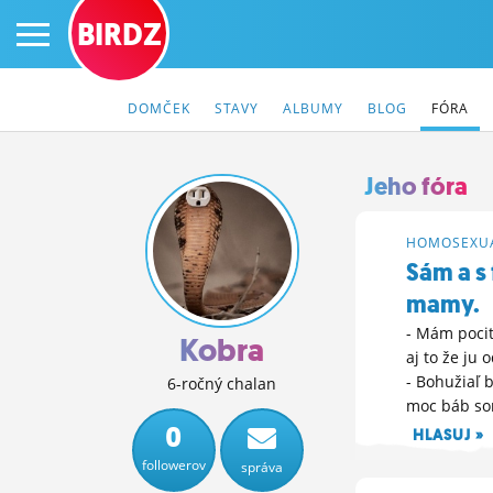
BIRDZ
DOMČEK
STAVY
ALBUMY
BLOG
FÓRA
Jeho fóra
PRIHLÁS SA
HOMOSEXUA
Sám a s
ČINŽIAK
mamy.
- Mám pocit
FÓRUM
Kobra
aj to že ju
STATUSY
- Bohužiaľ b
6-ročný chalan
moc báb som
BLOGY
0
HLASUJ »
20. 7. 2026 14:
followerov
správa
OBRÁZKY