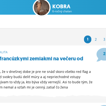
KOBRA
6-ročný chalan
1
2
3
LITA
2
 francúzkymi zemiakmi na večeru od
, že v dnešnej dobe je pre ne snáď skoro všetko red flag a
 od svokry budú deliť múry a aj nepriechodné vstupy
ývam to vždy ja, kto býva vždy vernejší. Asi to bude tým, že
 nemal a vzťah mi je cenný, zatiaľ čo žena
37