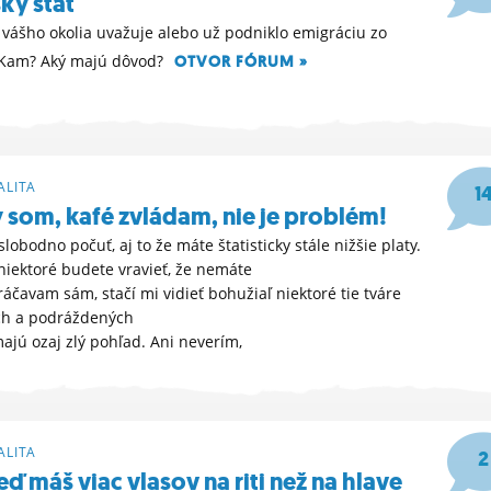
ky štát
z vášho okolia uvažuje alebo už podniklo emigráciu zo
 Kam? Aký majú dôvod?
OTVOR FÓRUM »
:41
LITA
1
y som, kafé zvládam, nie je problém!
lobodno počuť, aj to že máte štatisticky stále nižšie platy.
 niektoré budete vravieť, že nemáte
ráčavam sám, stačí mi vidieť bohužiaľ niektoré tie tváre
h a podráždených
majú ozaj zlý pohľad. Ani neverím,
35
LITA
2
ď máš viac vlasov na riti než na hlave