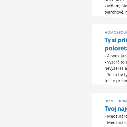
- Mňam, nie
tvarohové, 
HLASUJ »
23. 3. 2026 10:
HOMOSEXUA
Ty si pr
polore
- A som, ja
- Vyzerá to 
nevyzeráš a
- To sú tie
to ste presn
ĎALŠIE M
11. 2. 2026 18:
BIZNIS, KO
Tvoj na
- Medzináro
- Medzináro