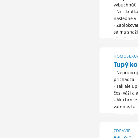
vybuchnúť, 
- No skrátk
následne v 
- Zablokova
sa ma snaži
ĎALŠIE M
30. 12. 2025 00
HOMOSEXUA
Tupý ko
- Nepozoruj
prichádza
- Tak ale up
čosi váži a 
- Ako hrnce
varenie, to 
HLASUJ »
16. 12. 2025 02
ZDRAVIE