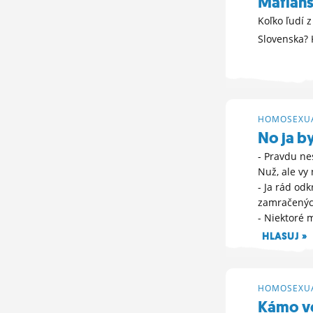
Mafiáns
Koľko ľudí 
Slovenska?
12. 12. 2025 10
HOMOSEXUA
No ja b
- Pravdu nes
Nuž, ale vy
- Ja rád odk
zamračenýc
- Niektoré 
HLASUJ »
1. 12. 2025 20:
HOMOSEXUA
Kámo ve