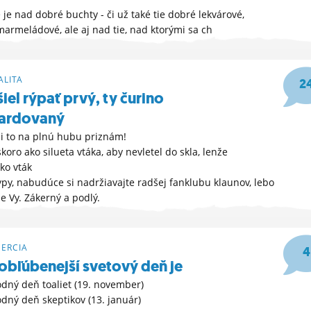
 je nad dobré buchty - či už také tie dobré lekvárové,
marmeládové, ale aj nad tie, nad ktorými sa ch
45
LITA
2
išiel rýpať prvý, ty čurino
tardovaný
 si to na plnú hubu priznám!
skoro ako silueta vtáka, aby nevletel do skla, lenže
ko vták
 typy, nabudúce si nadržiavajte radšej fanklubu klaunov, lebo
e Vy. Zákerný a podlý.
OŽNOSTI »
33
MERCIA
4
jobľúbenejší svetový deň je
dný deň toaliet (19. november)
dný deň skeptikov (13. január)