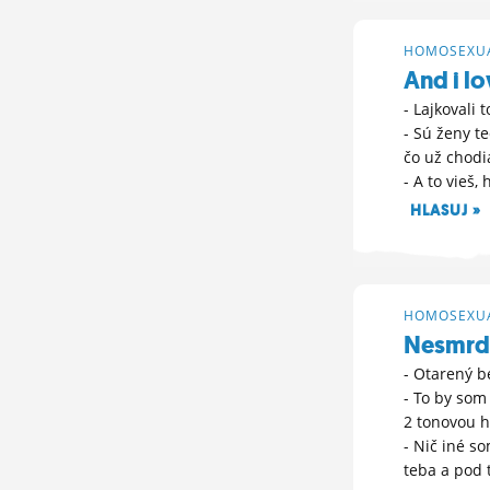
HOMOSEXUA
And i l
- Lajkovali 
- Sú ženy t
čo už chodi
- A to vieš
HLASUJ »
13. 6. 2026 13:
HOMOSEXUA
Nesmrdí
- Otarený b
- To by som
2 tonovou 
- Nič iné 
teba a pod 