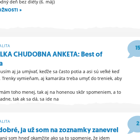
dný deň bez diéty (6. máj)
OŽNOSTI »
LITA
1
ELKA CHUDOBNA ANKETA: Best of
a
musím aj ja umývať, keďže sa často potia a asi sú veľké keď
a. Trenky vymieňam, aj kamaráta treba umyť do treniek, aby
 mám toho menej, tak aj na honenou skôr spomeniem, a to
dne, tak ak sa dá, sa ide na
:26
LITA
2
dobré, ja už som na zoznamky zanevrel
vaný som hneď okamžite ako sa to spomenie, že idem