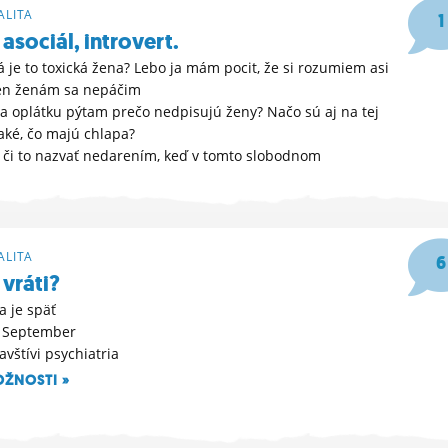
LITA
1
asociál, introvert.
ká je to toxická žena? Lebo ja mám pocit, že si rozumiem asi
len ženám sa nepáčim
 na oplátku pýtam prečo nedpisujú ženy? Načo sú aj na tej
ké, čo majú chlapa?
m či to nazvať nedarením, keď v tomto slobodnom
38
LITA
6
 vráti?
a je späť
m September
avštívi psychiatria
OŽNOSTI »
30