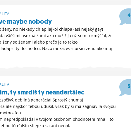
LITA
4
ove maybe nobody
to ženy, no niekedy chlap lajkol chlapa (asi nejaký gay)
eda väčšími asexuálkami ako muži? Ja už som rozmýšľal, že
a ženy so ženami alebo prečo je to takto
, hľadaj si ty dôchodcu. Načo mi kážeš staršiu ženu ako môj
59
LITA
5
m, ty smrdíš ty neandertálec
ezočivý, debilná generácia! Sprostý chumaj
 sa ale najskôr tebou udusil, však by si ma zagniavila svojou
hmotnosťou
som nepredpokladal v tvojom osobnom ohodnotení mňa …to
tebou tú ďalšiu sliepku sa ani neopla