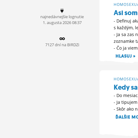
HOMOSEXUA
ĽUDIA
Asi som 
najnedávnejšie lognutie
MÔJ PROFIL
- Definuj a
1.
augusta
2026 08:37
s každým, 
NASTAVENIA
- Ja sa zas
zoznamke ta
ROLETA
7127 dní na BIRDZi
- Čo ja vie
HLASUJ »
27. 6. 2026 11:
HOMOSEXUA
Kedy sa
- Do mesiac
- Ja tipuje
- Skôr ako n
ĎALŠIE M
22. 6. 2026 08: