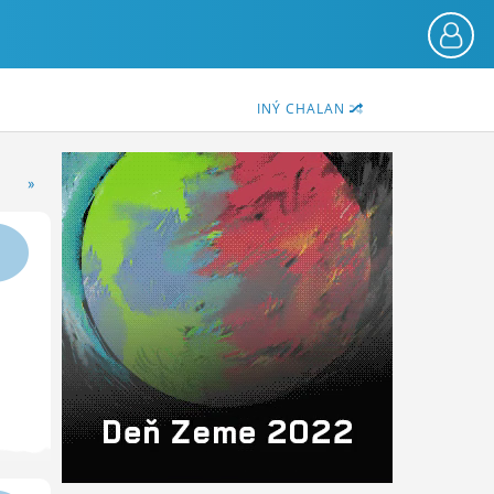
INÝ CHALAN
»