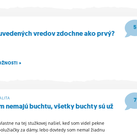
47
5
 uvedených vredov zdochne ako prvý?
u
OŽNOSTI »
24
LITA
7
am nemajú buchtu, všetky buchty sú už
vlastne na tej stužkovej našiel, keď som videl pekne
olužiačky za dámy, lebo dovtedy som nemal žiadnu