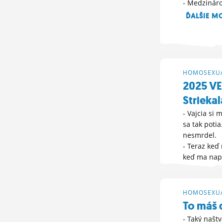
- Medzináro
ĎALŠIE M
6. 1. 2026 10:22
HOMOSEXUA
2025 V
Striekal
- Vajcia si 
sa tak poti
nesmrdel.
- Teraz keď
keď ma napa
HLASUJ »
30. 12. 2025 18
HOMOSEXUA
To máš 
- Taký našt