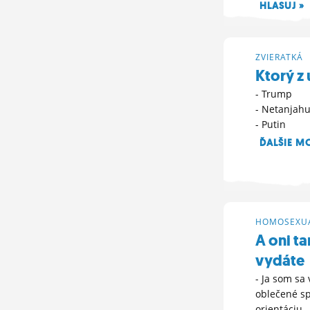
HLASUJ »
20. 5. 2026 22:
ZVIERATKÁ
Ktorý z
- Trump
- Netanjah
- Putin
ĎALŠIE M
25. 4. 2026 09:
HOMOSEXUA
A oni t
vydáte
- Ja som sa 
oblečené sp
orientáciu