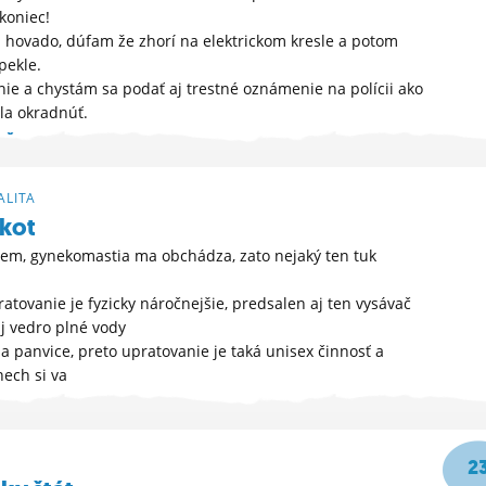
koniec!
a hovado, dúfam že zhorí na elektrickom kresle a potom
pekle.
nie a chystám sa podať aj trestné oznámenie na polícii ako
la okradnúť.
OŽNOSTI »
:11
LITA
kot
em, gynekomastia ma obchádza, zato nejaký ten tuk
ratovanie je fyzicky náročnejšie, predsalen aj ten vysávač
aj vedro plné vody
 a panvice, preto upratovanie je taká unisex činnosť a
nech si va
:08
2