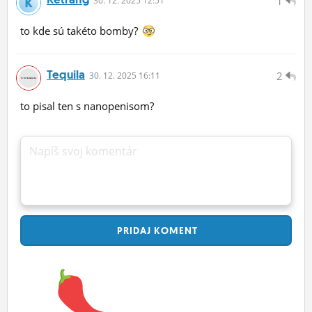
1
30.
12.
2025 12:51
to kde sú takéto bomby?
Tequila
2
30.
12.
2025 16:11
to pisal ten s nanopenisom?
Napíš svoj komentár
PRIDAJ
KOMENT