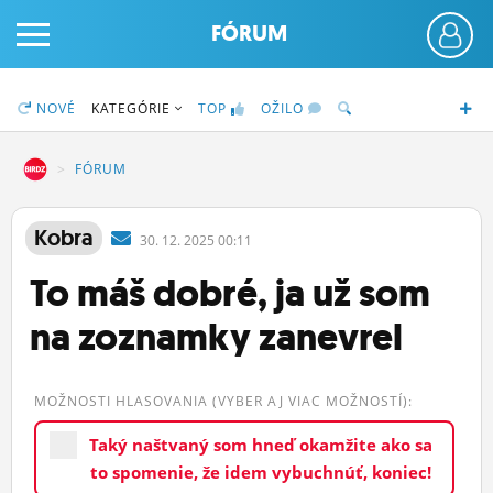
FÓRUM
NOVÉ
KATEGÓRIE
TOP
OŽILO
DZ
FÓRUM
PRIHLÁS SA
Kobra
30.
12.
2025 00:11
To máš dobré, ja už som
ČINŽIAK
na zoznamky zanevrel
FÓRUM
STATUSY
MOŽNOSTI HLASOVANIA (VYBER AJ VIAC MOŽNOSTÍ):
BLOGY
Taký naštvaný som hneď okamžite ako sa
OBRÁZKY
to spomenie, že idem vybuchnúť, koniec!