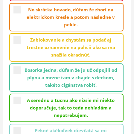
ĽUDIA
No skrátka hovado, dúfam že zhorí na
elektrickom kresle a potom následne v
MÔJ PROFIL
pekle.
NASTAVENIA
Zablokovanie a chystám sa podať aj
ROLETA
trestné oznámenie na polícii ako sa ma
snažila okradnúť.
Bosorka jedna, dúfam že ju už odpojili od
plynu a mrzne tam v chajde s deckom,
takéto cigánstva robiť.
A šerednú a tučnú ako nižšie mi niekto
doporučuje, tak to teda nehľadám a
nepotrebujem.
Pekné akékoľvek dievčatá sa mi