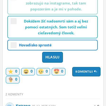
zobrazujú na instagrame, tak tam
popozerám a je mi v pohode.
Dokážem žiť nadosmrti sám a aj bez
pomoci ostatných. Som totiž veľmi
cieľavedomý človek.
Hovadisko sprosté
0
0
0
0
KOMENTUJ
0
2 KOMENTY
Ketrang