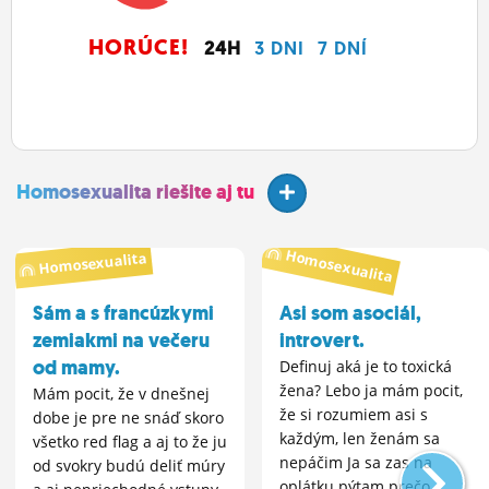
HORÚCE!
24H
3 DNI
7 DNÍ
Homosexualita riešite aj tu
Homosexualita
Homosexualita
Sám a s francúzkymi
Asi som asociál,
zemiakmi na večeru
introvert.
od mamy.
Definuj aká je to toxická
žena? Lebo ja mám pocit,
Mám pocit, že v dnešnej
že si rozumiem asi s
dobe je pre ne snáď skoro
každým, len ženám sa
všetko red flag a aj to že ju
nepáčim Ja sa zas na
od svokry budú deliť múry
oplátku pýtam prečo