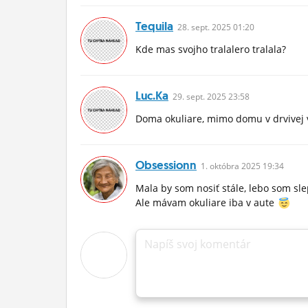
Tequila
28.
sept.
2025 01:20
Kde mas svojho tralalero tralala?
Luc.ka
29.
sept.
2025 23:58
Doma okuliare, mimo domu v drvivej 
Obsessionn
1.
októbra
2025 19:34
Mala by som nosiť stále, lebo som sl
Ale mávam okuliare iba v aute
Napíš svoj komentár