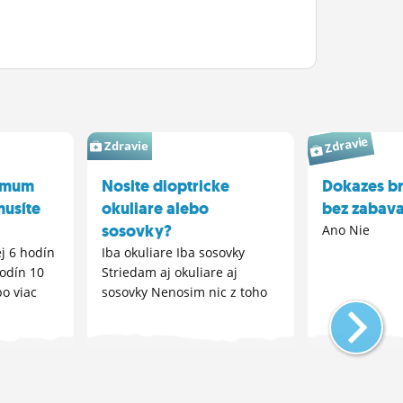
Zdravie
Zdravie
timum
Nosite dioptricke
Dokazes br
musíte
okuliare alebo
bez zabava
sosovky?
Ano Nie
j 6 hodín
Iba okuliare Iba sosovky
hodín 10
Striedam aj okuliare aj
o viac
sosovky Nenosim nic z toho