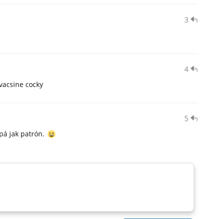
3
4
vacsine cocky
5
epá jak patrón.