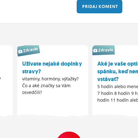
PRIDAJ
KOMENT
Zdravie
Zdravie
Užívate nejaké doplnky
Aké je vaše op
stravy?
spánku, keď ne
o
vstávať?
vitamíny, hormóny, výťažky?
Čo a aké značky sa Vám
5 hodín alebo mene
osvedčili?
7 hodín 8 hodín 9 
hodín 11 hodín aleb