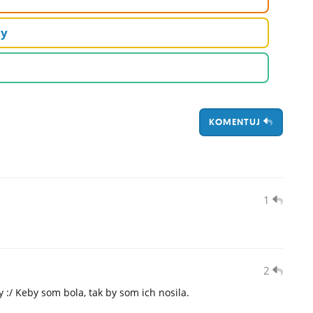
ky
KOMENTUJ
1
2
 :/ Keby som bola, tak by som ich nosila.