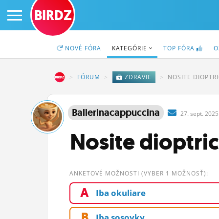
BIRDZ
NOVÉ
FÓRA
KATEGÓRIE
TOP
FÓRA
O
BIRDZ
FÓRUM
ZDRAVIE
NOSITE DIOPTR
PRIHLÁS SA
Ballerinacappuccina
27.
sept.
2025
ČINŽIAK
Nosite dioptri
FÓRUM
STATUSY
ANKETOVÉ MOŽNOSTI (VYBER 1 MOŽNOSŤ):
A
BLOGY
Iba okuliare
OBRÁZKY
B
Iba sosovky