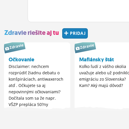
Zdravie riešite aj tu
PRIDAJ
Zdravie
Zdravie
Očkovanie
Mafiánsky štát
Disclaimer: nechcem
Koľko ľudí z vášho okolia
rozprúdiť žiadnu debatu o
uvažuje alebo už podnikl
konšpiráciach, antiwaxeroch
emigráciu zo Slovenska?
atď . Očkujete sa aj
Kam? Aký majú dôvod?
nepovinnými očkovaniami?
Dočítala som sa že napr.
VŠZP prepláca 50?ny
očkovania proti hepatitíde
AB. Rozmýšľam nad tým či to
má zmysel ak neplánujem