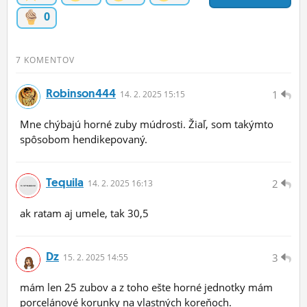
0
7 KOMENTOV
Robinson444
1
14.
2.
2025 15:15
Mne chýbajú horné zuby múdrosti. Žiaľ, som takýmto
spôsobom hendikepovaný.
Tequila
2
14.
2.
2025 16:13
ak ratam aj umele, tak 30,5
Dz
3
15.
2.
2025 14:55
mám len 25 zubov a z toho ešte horné jednotky mám
porcelánové korunky na vlastných koreňoch.