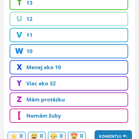
T
13
U
12
V
11
W
10
X
Menej ako 10
Y
Viac ako 32
Z
Mám protézku
[
Nemám žuby
0
0
0
0
KOMENTUJ