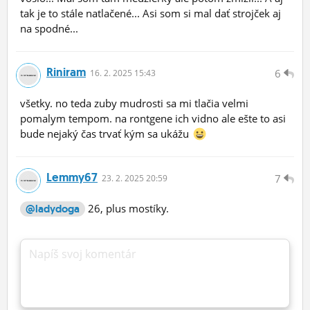
tak je to stále natlačené... Asi som si mal dať strojček aj
na spodné...
Riniram
6
16.
2.
2025 15:43
všetky. no teda zuby mudrosti sa mi tlačia velmi
pomalym tempom. na rontgene ich vidno ale ešte to asi
bude nejaký čas trvať kým sa ukážu
Lemmy67
7
23.
2.
2025 20:59
26, plus mostíky.
@ladydoga
Napíš svoj komentár