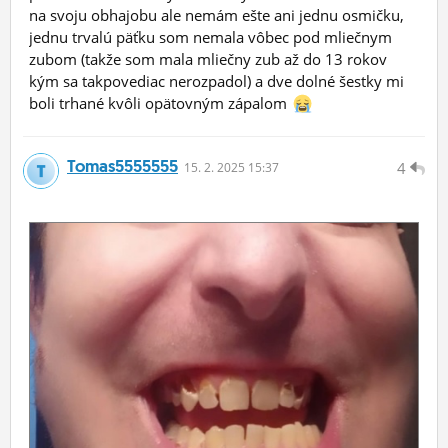
na svoju obhajobu ale nemám ešte ani jednu osmičku,
jednu trvalú päťku som nemala vôbec pod mliečnym
zubom (takže som mala mliečny zub až do 13 rokov
kým sa takpovediac nerozpadol) a dve dolné šestky mi
boli trhané kvôli opätovným zápalom
Tomas5555555
4
15.
2.
2025 15:37