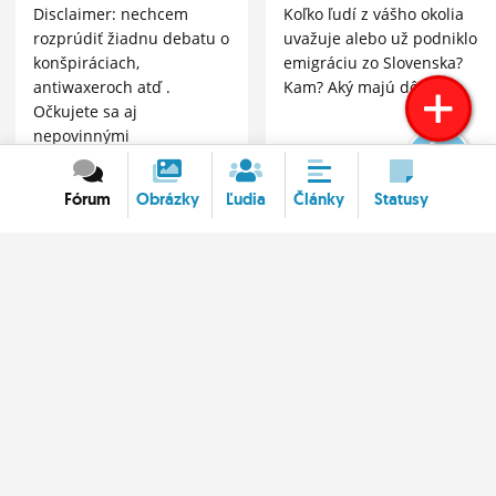
Disclaimer: nechcem
Koľko ľudí z vášho okolia
rozprúdiť žiadnu debatu o
uvažuje alebo už podniklo
konšpiráciach,
emigráciu zo Slovenska?
antiwaxeroch atď .
Kam? Aký majú dôvod?
Očkujete sa aj
nepovinnými
očkovaniami? Dočítala
som sa že napr. VŠZP
Fórum
Obrázky
Ľudia
Články
Statusy
prepláca 50?ny očkovania
proti hepatitíde AB.
Rozmýšľam nad tým či to
BIRDZ
má zmysel ak neplánujem
cestova
O BIRDZ
Kontakty
Nastavenia súkromia
Pravidlá
Copyright © 2000 - 2024
OUR MEDIA SR a.s.
a
autori
obsahu.
BIRDZ.SK je portál pre tvorivých a inteligentných mladých ľudí.
Birdzuješ cez Android na Android. Birdz je slovenský produkt. Vytvorené s
láskou ♥ na Slovensku.