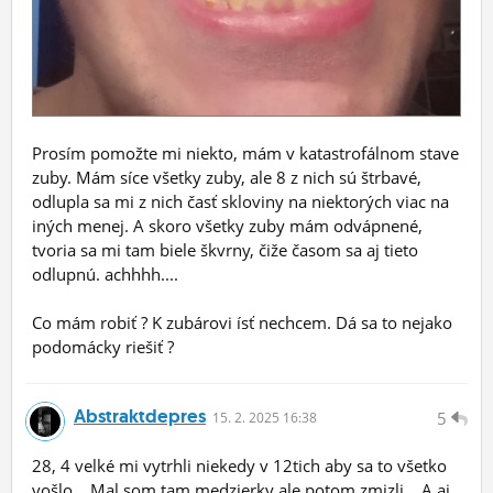
Prosím pomožte mi niekto, mám v katastrofálnom stave
zuby. Mám síce všetky zuby, ale 8 z nich sú štrbavé,
odlupla sa mi z nich časť skloviny na niektorých viac na
iných menej. A skoro všetky zuby mám odvápnené,
tvoria sa mi tam biele škvrny, čiže časom sa aj tieto
odlupnú. achhhh....
Co mám robiť ? K zubárovi ísť nechcem. Dá sa to nejako
podomácky riešiť ?
Abstraktdepres
5
15.
2.
2025 16:38
28, 4 velké mi vytrhli niekedy v 12tich aby sa to všetko
vošlo... Mal som tam medzierky ale potom zmizli... A aj