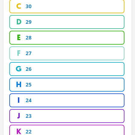
C
30
ĽUDIA
MÔJ PROFIL
D
29
NASTAVENIA
E
28
ROLETA
F
27
G
26
H
25
I
24
J
23
K
22