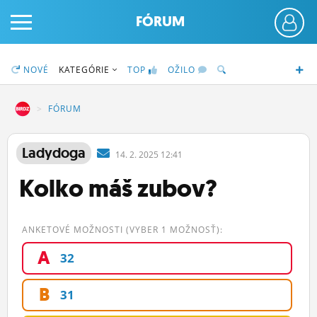
FÓRUM
NOVÉ
KATEGÓRIE
TOP
OŽILO
DZ
FÓRUM
PRIHLÁS SA
Ladydoga
14.
2.
2025 12:41
Kolko máš zubov?
ČINŽIAK
FÓRUM
ANKETOVÉ MOŽNOSTI (VYBER 1 MOŽNOSŤ):
STATUSY
A
32
BLOGY
B
31
OBRÁZKY