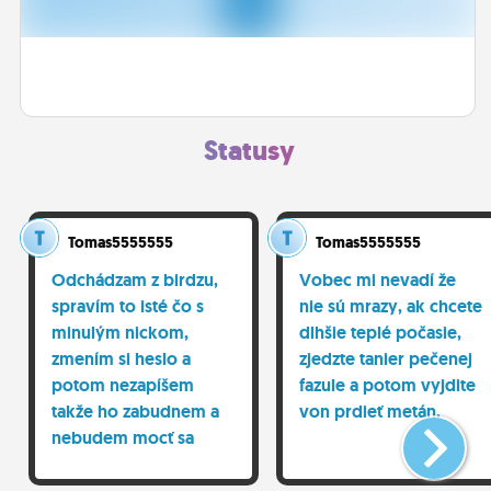
ĽUDIA
MÔJ PROFIL
NASTAVENIA
Statusy
ROLETA
Tomas5555555
Tomas5555555
Odchádzam z birdzu,
Vobec mi nevadí že
spravím to isté čo s
nie sú mrazy, ak chcete
minulým nickom,
dlhšie teplé počasie,
zmením si heslo a
zjedzte tanier pečenej
potom nezapíšem
fazule a potom vyjdite
takže ho zabudnem a
von prdieť metán.
nebudem mocť sa
prihlásiť, Nikto tu na
mna nereaguje, nikto