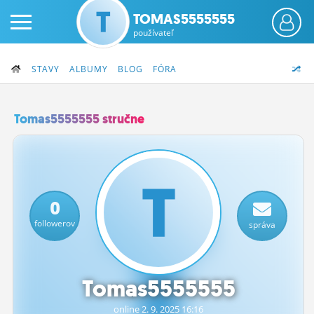
TOMAS5555555
používateľ
STAVY
ALBUMY
BLOG
FÓRA
Tomas5555555 stručne
PRIHLÁS SA
ČINŽIAK
0
FÓRUM
followerov
správa
STATUSY
BLOGY
Tomas5555555
OBRÁZKY
online 2.
9.
2025 16:16