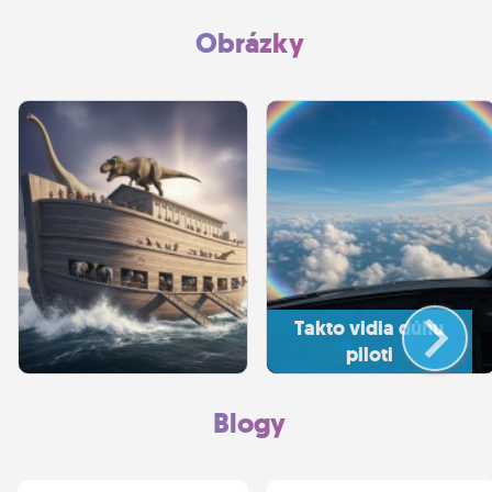
normálne
Obrázky
nediskutuje,na čo tu
dávať dalšie príspevky,
budte si tu sami,
potichu.
Takto vidia dúhu
piloti
Blogy