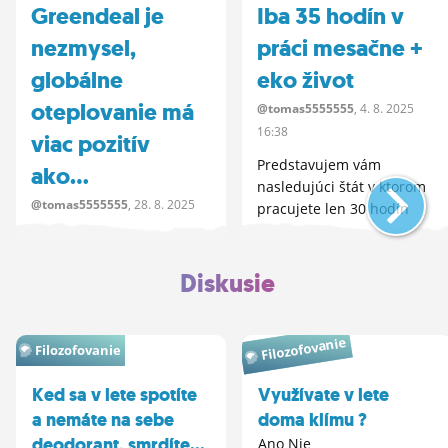
Greendeal je
Iba 35 hodín v
nezmysel,
práci mesačne +
globálne
eko život
oteplovanie má
@tomas5555555
, 4.
8.
2025
16:38
viac pozitív
Predstavujem vám
ako...
nasledujúci štát v ktorom
@tomas5555555
, 28.
8.
2025
pracujete len 30 hodín
16:51
mesačne, dýchate čistý
vzduch bez chemikálii, ...
https://www. dzio.
Diskusie
sk/lipka/gallery/49EKTGQ3N3-
20250828164746. jpg V
tomto článku vypíšem
Filozofovanie
pozitíva globálneho
Filozofovanie
otepľovania a ukážem
prečo má viac +...
Ked sa v lete spotíte
Využívate v lete
a nemáte na sebe
doma klímu ?
deodorant, smrdíte...
Ano Nie