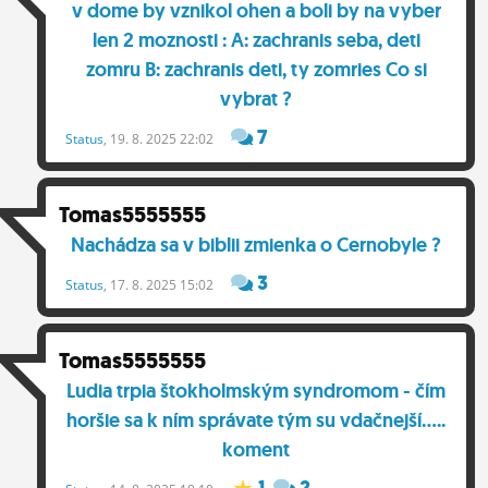
Tomas5555555
Nachádza sa v biblii zmienka o Cernobyle ?
3
Status
, 17. 8. 2025 15:02
Tomas5555555
Ludia trpia štokholmským syndromom - čím
horšie sa k ním správate tým su vdačnejší.....
koment
1
2
Status
, 14. 8. 2025 10:10
Tomas5555555
Zoznam 83 nepotrebných prác... ak zaniknú,
budeme pracovať len 35 hodín mesačne a