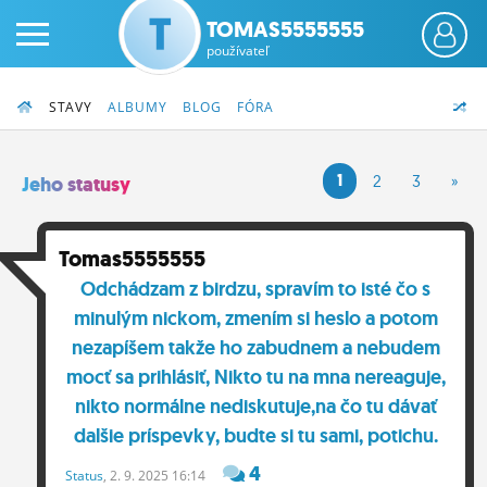
TOMAS5555555
používateľ
STAVY
ALBUMY
BLOG
FÓRA
1
2
3
»
Jeho statusy
PRIHLÁS SA
Tomas5555555
Odchádzam z birdzu, spravím to isté čo s
ČINŽIAK
minulým nickom, zmením si heslo a potom
FÓRUM
nezapíšem takže ho zabudnem a nebudem
mocť sa prihlásiť, Nikto tu na mna nereaguje,
STATUSY
nikto normálne nediskutuje,na čo tu dávať
BLOGY
dalšie príspevky, budte si tu sami, potichu.
OBRÁZKY
4
Status
, 2. 9. 2025 16:14