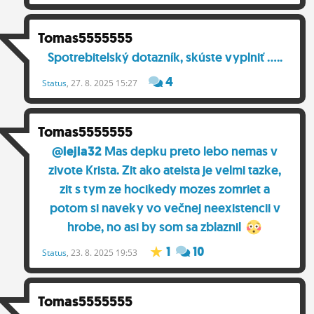
Tomas5555555
@lejla32
Mas depku preto lebo nemas v
zivote Krista. Zit ako ateista je velmi tazke,
zit s tym ze hocikedy mozes zomriet a
potom si naveky vo večnej neexistencii v
hrobe, no asi by som sa zblaznil
1
10
Status
, 23. 8. 2025 19:53
Tomas5555555
v dome by vznikol ohen a boli by na vyber
len 2 moznosti : A: zachranis seba, deti
zomru B: zachranis deti, ty zomries Co si
vybrat ?
7
Status
, 19. 8. 2025 22:02