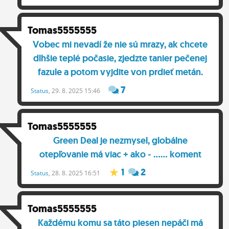
ĽUDIA
Tomas5555555
MÔJ PROFIL
Vobec mi nevadí že nie sú mrazy, ak chcete
NASTAVENIA
dlhšie teplé počasie, zjedzte tanier pečenej
fazule a potom vyjdite von prdieť metán.
ROLETA
7
Status
, 29. 8. 2025 15:46
Tomas5555555
Green Deal je nezmysel, globálne
otepľovanie má viac + ako - ...... koment
1
2
Status
, 28. 8. 2025 16:51
Tomas5555555
Každému komu sa táto piesen nepáči má