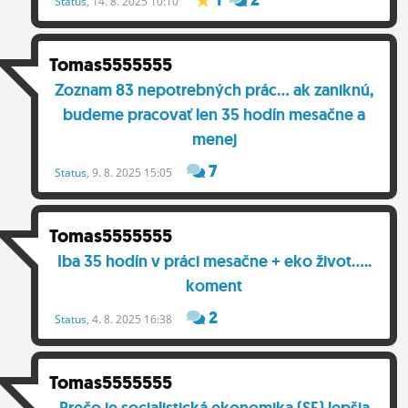
menej
7
Status
, 9. 8. 2025 15:05
Tomas5555555
Iba 35 hodín v práci mesačne + eko život.....
koment
2
Status
, 4. 8. 2025 16:38
Tomas5555555
Prečo je socialistická ekonomika (SE) lepšia
než kapitalistická ekonomika (KE).... koment
11
Status
, 31. 7. 2025 20:33