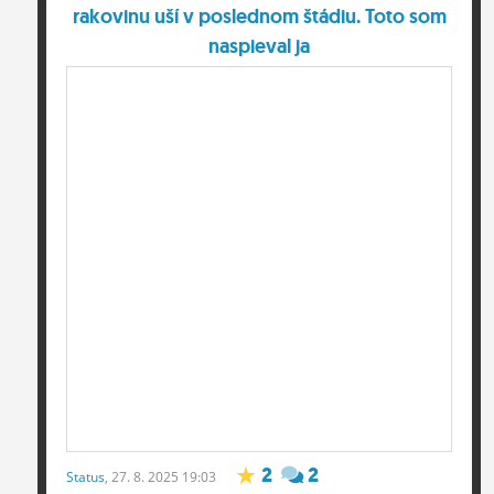
rakovinu uší v poslednom štádiu. Toto som
naspieval ja
2
2
Status
, 27. 8. 2025 19:03
Tomas5555555
Spotrebitelský dotazník, skúste vyplniť .....
4
Status
, 27. 8. 2025 15:27