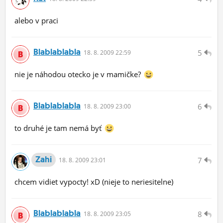
alebo v praci
Blablablabla
5
18.
8.
2009 22:59
nie je náhodou otecko je v mamičke?
Blablablabla
6
18.
8.
2009 23:00
to druhé je tam nemá byť
Zahi
7
18.
8.
2009 23:01
chcem vidiet vypocty! xD (nieje to neriesitelne)
Blablablabla
8
18.
8.
2009 23:05