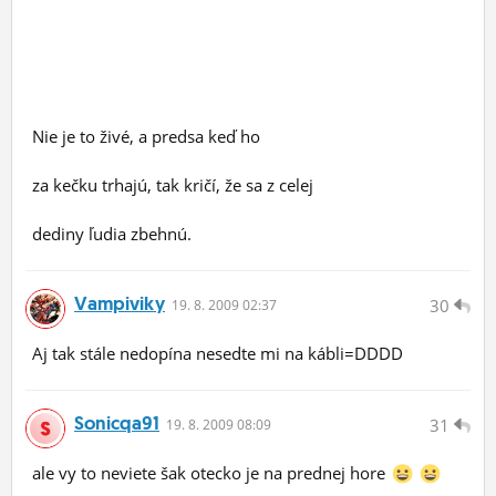
Nie je to živé, a predsa keď ho
za kečku trhajú, tak kričí, že sa z celej
dediny ľudia zbehnú.
Vampiviky
30
19.
8.
2009 02:37
Aj tak stále nedopína nesedte mi na kábli=DDDD
Sonicqa91
31
19.
8.
2009 08:09
ale vy to neviete šak otecko je na prednej hore