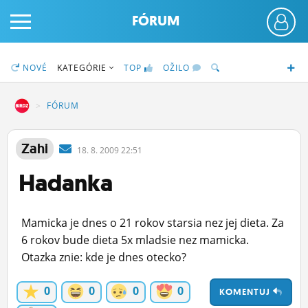
FÓRUM
NOVÉ
KATEGÓRIE
TOP
OŽILO
DZ
FÓRUM
PRIHLÁS SA
Zahi
18.
8.
2009 22:51
Hadanka
ČINŽIAK
FÓRUM
Mamicka je dnes o 21 rokov starsia nez jej dieta. Za
STATUSY
6 rokov bude dieta 5x mladsie nez mamicka.
Otazka znie: kde je dnes otecko?
BLOGY
0
0
0
0
KOMENTUJ
OBRÁZKY