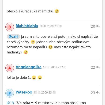
otecko akurat suka mamicku
Blablablabla
20
18.
8.
2009 23:18
ja som si to pozrela až potom, ako si napísal, že
@zahi
chceš výpočty
jednoducho zdravým sedliackym
rozumom mi to napadlO
máš ešte nejaké takéto
hádanky?
Angelangelika
22
18.
8.
2009 23:18
lol to je dobré..
Peterkoo
23
18.
8.
2009 23:18
@19
-3/4 roka = -9 mesiacov -> a toho absolutna