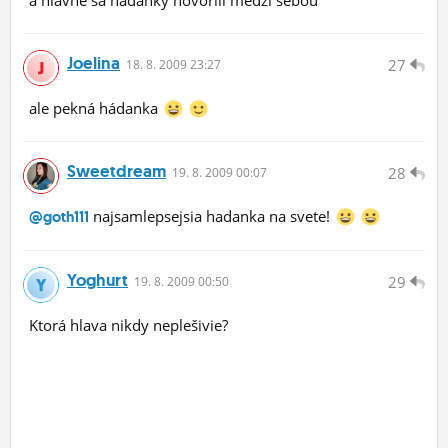
a hlavne sa hadanky hovorili medzi sebou
Joelina
27
18.
8.
2009 23:27
ale pekná hádanka
Sweetdream
28
19.
8.
2009 00:07
najsamlepsejsia hadanka na svete!
@goth111
Yoghurt
29
19.
8.
2009 00:50
Ktorá hlava nikdy neplešivie?