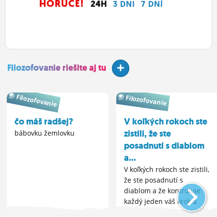
HORÚCE!
24H
3 DNI
7 DNÍ
Filozofovanie riešite aj tu
Filozofovanie
Filozofovanie
čo máš radšej?
V koľkých rokoch ste
zistili, že ste
bábovku žemlovku
posadnutí s diablom
a...
V koľkých rokoch ste zistili,
že ste posadnutí s
diablom a že kontroluje
každý jeden váš krok a
myšlienku?