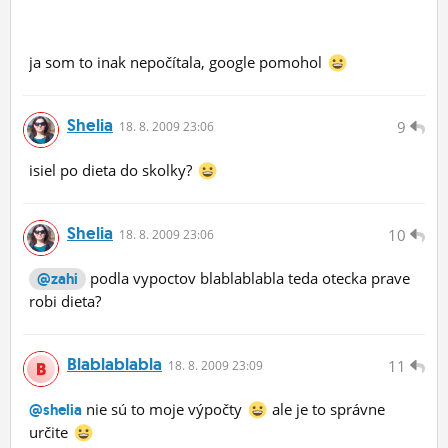
ja som to inak nepočítala, google pomohol
Shelia
9
18.
8.
2009 23:06
isiel po dieta do skolky?
Shelia
10
18.
8.
2009 23:06
podla vypoctov blablablabla teda otecka prave
@zahi
robi dieta?
Blablablabla
11
18.
8.
2009 23:09
nie sú to moje výpočty
ale je to správne
@shelia
určite