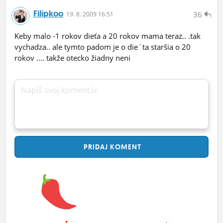
Filipkoo
36
19.
8.
2009 16:51
Keby malo -1 rokov dieťa a 20 rokov mama teraz.. .tak
vychadza.. ale tymto padom je o die´ta staršia o 20
rokov .... takže otecko žiadny neni
Napíš svoj komentár
PRIDAJ
KOMENT