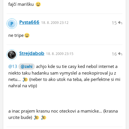
fajčí marišku
Pysta666
15
18.
8.
2009 23:12
ne tripe
Strejdabob
16
18.
8.
2009 23:15
@13
achjo kde su tie casy ked nebol internet a
@zahi
niekto taku hadanku sam vymyslel a neokopiroval ju z
netu...
(neber to ako utok na teba, ale perfektne si mi
nahral na vtip)
a inac prajem krasnu noc oteckovi a mamicke... (krasna
urcite bude)