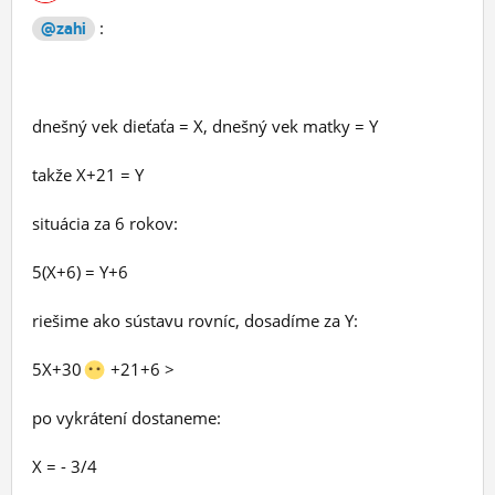
:
@zahi
dnešný vek dieťaťa = X, dnešný vek matky = Y
takže X+21 = Y
situácia za 6 rokov:
5(X+6) = Y+6
riešime ako sústavu rovníc, dosadíme za Y:
5X+30
+21+6 >
po vykrátení dostaneme:
X = - 3/4