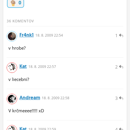
0
ĽUDIA
MÔJ PROFIL
36 KOMENTOV
NASTAVENIA
Fr4nk1
1
18.
8.
2009 22:54
ROLETA
v hrobe?
Kat
2
18.
8.
2009 22:57
v liecebni?
Andream
3
18.
8.
2009 22:58
V krčmeeee!!!!! xD
Kat
4
18.
8.
2009 22:59