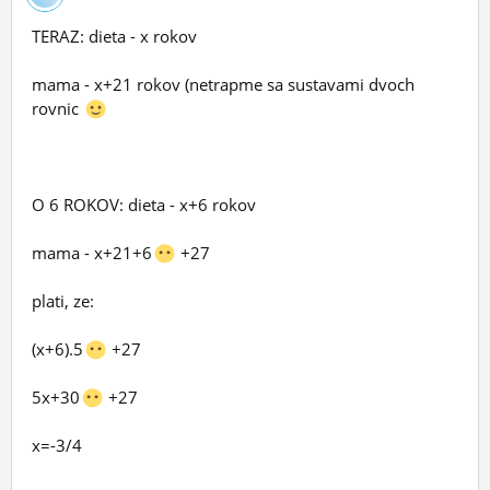
TERAZ: dieta - x rokov
mama - x+21 rokov (netrapme sa sustavami dvoch
rovnic
O 6 ROKOV: dieta - x+6 rokov
mama - x+21+6
+27
plati, ze:
(x+6).5
+27
5x+30
+27
x=-3/4