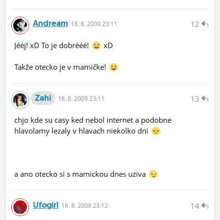
Andream
12
18.
8.
2009 23:11
Jééj! xD To je dobrééé!
xD
Takže otecko je v mamičke!
Zahi
13
18.
8.
2009 23:11
chjo kde su casy ked nebol internet a podobne
hlavolamy lezaly v hlavach niekolko dni
a ano otecko si s mamickou dnes uziva
Ufogirl
14
18.
8.
2009 23:12