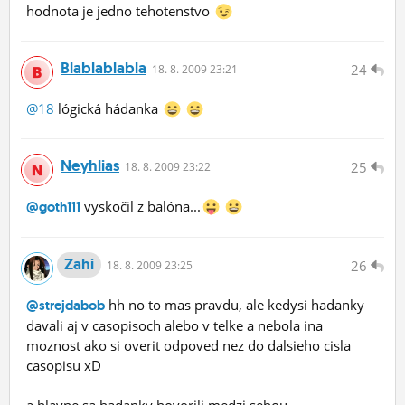
hodnota je jedno tehotenstvo
Blablablabla
24
18.
8.
2009 23:21
@18
lógická hádanka
Neyhlias
25
18.
8.
2009 23:22
vyskočil z balóna...
@goth111
Zahi
26
18.
8.
2009 23:25
hh no to mas pravdu, ale kedysi hadanky
@strejdabob
davali aj v casopisoch alebo v telke a nebola ina
moznost ako si overit odpoved nez do dalsieho cisla
casopisu xD