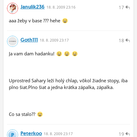
Janulik236
17
18.
8.
2009 23:16
aaa žeby v base ??? hehe
Goth111
18
18.
8.
2009 23:17
Ja vam dam hadanku!
Uprostred Sahary leží holý chlap, vôkol žiadne stopy, iba
plno šiat.Plno šiat a jedna krátka zápalka, zápalka.
Co sa stalo??
Peterkoo
19
18.
8.
2009 23:17