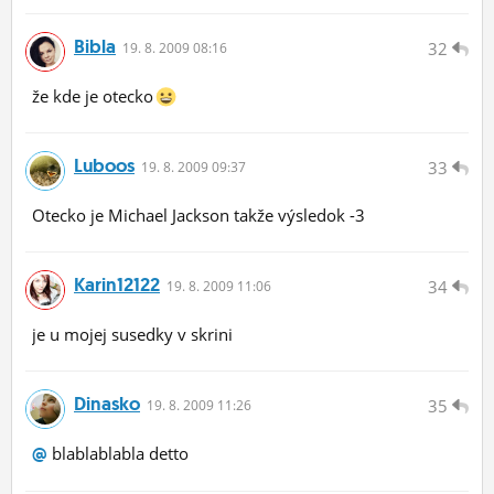
Bibla
32
19.
8.
2009 08:16
že kde je otecko
Luboos
33
19.
8.
2009 09:37
Otecko je Michael Jackson takže výsledok -3
Karin12122
34
19.
8.
2009 11:06
je u mojej susedky v skrini
Dinasko
35
19.
8.
2009 11:26
blablablabla detto
@