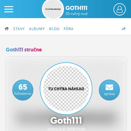
GOTH111
35-ročný muž
STAVY
ALBUMY
BLOG
FÓRA
Goth111 stručne
PRIHLÁS SA
ČINŽIAK
65
FÓRUM
followerov
správa
STATUSY
BLOGY
Goth111
OBRÁZKY
online 8.
8.
2018 19:09