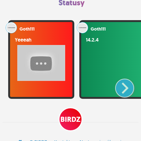
Statusy
Goth111
Goth111
Yeeeah
14.2.4
BIRDZ