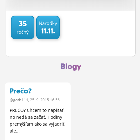
ĽUDIA
MÔJ PROFIL
35
Narodky
11.11.
ročný
NASTAVENIA
ROLETA
Blogy
Prečo?
@goth111
, 25.
9.
2015 16:56
PREČO? Chcem to napísať,
no nedá sa začať. Hodiny
premýšľam ako sa vyjadriť,
ale...