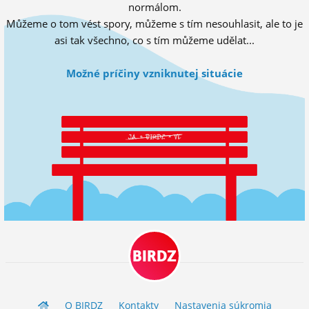
normálom.
ĽUDIA
Můžeme o tom vést spory, můžeme s tím nesouhlasit, ale to je
asi tak všechno, co s tím můžeme udělat...
MÔJ PROFIL
NASTAVENIA
Možné príčiny vzniknutej situácie
ROLETA
BIRDZ
O BIRDZ
Kontakty
Nastavenia súkromia