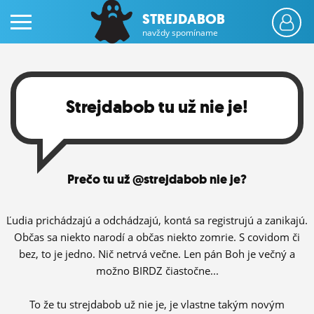
STREJDABOB
navždy spomíname
Strejdabob tu už nie je!
PRIHLÁS SA
Prečo tu už @strejdabob nie je?
ČINŽIAK
FÓRUM
Ľudia prichádzajú a odchádzajú, kontá sa registrujú a zanikajú.
Občas sa niekto narodí a občas niekto zomrie. S covidom či
STATUSY
bez, to je jedno. Nič netrvá večne. Len pán Boh je večný a
možno BIRDZ čiastočne...
BLOGY
OBRÁZKY
To že tu strejdabob už nie je, je vlastne takým novým