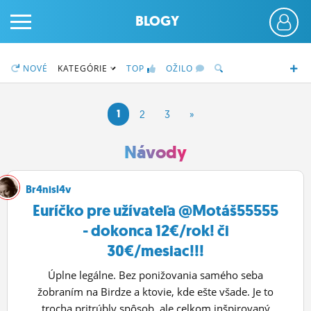
BLOGY
NOVÉ
KATEGÓRIE
TOP
OŽILO
1
2
3
»
PRIHLÁS SA
Návody
ČINŽIAK
Br4nisl4v
Euríčko pre užívateľa @Motáš55555
FÓRUM
- dokonca 12€/rok! či
STATUSY
30€/mesiac!!!
BLOGY
Úplne legálne. Bez ponižovania samého seba
žobraním na Birdze a ktovie, kde ešte všade. Je to
OBRÁZKY
trocha pritrúbly spôsob, ale celkom inšpirovaný