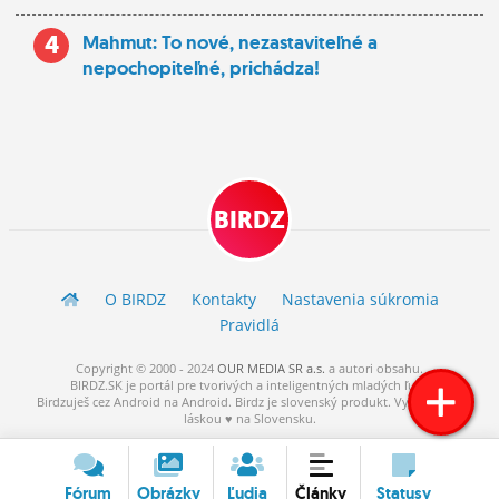
4
Mahmut: To nové, nezastaviteľné a
nepochopiteľné, prichádza!
BIRDZ
O BIRDZ
Kontakty
Nastavenia súkromia
Pravidlá
Copyright © 2000 - 2024
OUR MEDIA SR a.s.
a
autori
obsahu.
BIRDZ.SK je portál pre tvorivých a inteligentných mladých ľudí.
Birdzuješ cez Android na Android. Birdz je slovenský produkt. Vytvorené s
láskou ♥ na Slovensku.
Fórum
Obrázky
Ľudia
Články
Statusy