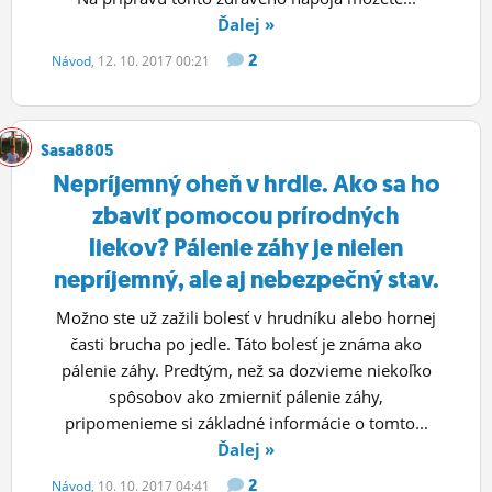
Ďalej »
2
Návod
, 12. 10. 2017 00:21
Sasa8805
Nepríjemný oheň v hrdle. Ako sa ho
zbaviť pomocou prírodných
liekov? Pálenie záhy je nielen
nepríjemný, ale aj nebezpečný stav.
Možno ste už zažili bolesť v hrudníku alebo hornej
časti brucha po jedle. Táto bolesť je známa ako
pálenie záhy. Predtým, než sa dozvieme niekoľko
spôsobov ako zmierniť pálenie záhy,
pripomenieme si základné informácie o tomto...
Ďalej »
2
Návod
, 10. 10. 2017 04:41