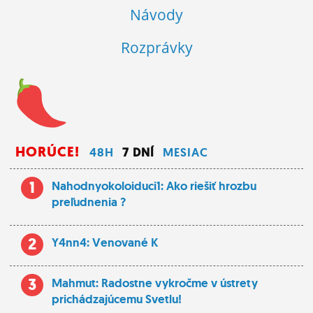
Návody
Rozprávky
HORÚCE!
48H
7 DNÍ
MESIAC
1
Nahodnyokoloiduci1: Ako riešiť hrozbu
preľudnenia ?
2
Y4nn4: Venované K
3
Mahmut: Radostne vykročme v ústrety
prichádzajúcemu Svetlu!