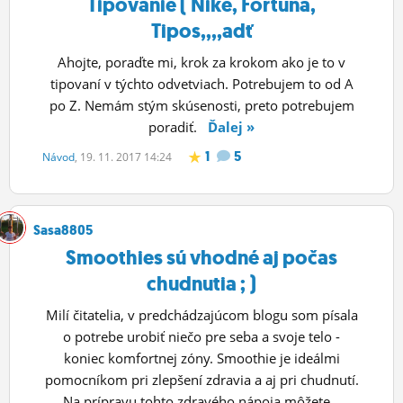
Tipovanie ( Nike, Fortuna,
Tipos,,,,adť
Ahojte, poraďte mi, krok za krokom ako je to v
tipovaní v týchto odvetviach. Potrebujem to od A
po Z. Nemám stým skúsenosti, preto potrebujem
poradiť.
Ďalej »
1
5
Návod
, 19. 11. 2017 14:24
Sasa8805
Smoothies sú vhodné aj počas
chudnutia ; )
Milí čitatelia, v predchádzajúcom blogu som písala
o potrebe urobiť niečo pre seba a svoje telo -
koniec komfortnej zóny. Smoothie je ideálmi
pomocníkom pri zlepšení zdravia a aj pri chudnutí.
Na prípravu tohto zdravého nápoja môžete...