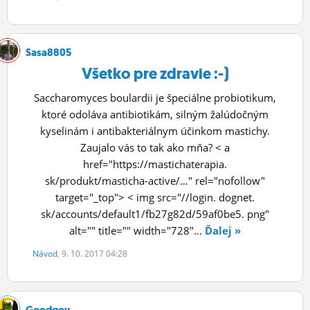
Sasa8805
Všetko pre zdravie :-)
Saccharomyces boulardii je špeciálne probiotikum,
ktoré odoláva antibiotikám, silným žalúdočným
kyselinám i antibakteriálnym účinkom mastichy.
Zaujalo vás to tak ako mňa? < a
href="https://mastichaterapia.
sk/produkt/masticha-active/…" rel="nofollow"
target="_top"> < img src="//login. dognet.
sk/accounts/default1/fb27g82d/59af0be5. png"
alt="" title="" width="728"...
Ďalej »
Návod
, 9. 10. 2017 04:28