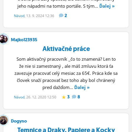
jeho nápadmi na tomto portále. S tým...
Ďalej »
ĽUDIA
2
Návod
, 13. 9. 2024 12:36
MÔJ PROFIL
NASTAVENIA
Majko123935
ROLETA
Aktivačné práce
Som aktivačný pracovník _čo to znamená? Len to
že nie si zamestnaný , ale máš zmluvu ktorá ťa
zavezuje pracovať celý mesiac za 65€. Práca kde sa
človek snaží pracovať bez toho aby bol chránený
pred dažďom...
Ďalej »
3
8
Návod
, 26. 12. 2020 12:50
Dogyno
Temnice a Draky, Papiere a Kocky