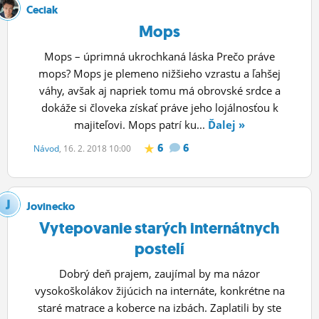
Ceciak
Mops
Mops – úprimná ukrochkaná láska Prečo práve
mops? Mops je plemeno nižšieho vzrastu a ľahšej
váhy, avšak aj napriek tomu má obrovské srdce a
dokáže si človeka získať práve jeho lojálnosťou k
majiteľovi. Mops patrí ku...
Ďalej »
6
6
Návod
, 16. 2. 2018 10:00
Jovinecko
Vytepovanie starých internátnych
postelí
Dobrý deň prajem, zaujímal by ma názor
vysokoškolákov žijúcich na internáte, konkrétne na
staré matrace a koberce na izbách. Zaplatili by ste