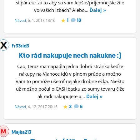
si pár eur za to aby sa vam lepšie/príjemnejšie žilo
vo vašich izbách? Alebo...
Ďalej »
1
10
Návod
, 6. 1. 2018 13:16
Fr33rid3
Kto rád nakupuje nech nakukne :)
Čao, teraz ma napadla jedna dobrá stránka keďže
nákupy na Vianoce idú v plnom prúde a možno
Vám to pomôže ušetriť nejaké drobné ečka. Niekto
už možno počul o CASHbacku zo sumy tovaru čiže
ak radi nakupujete a...
Ďalej »
2
6
Návod
, 4. 12. 2017 20:16
Majka213