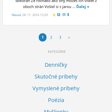
dokorán Že rovnako ako ony môžeš ich vidieť z
oboch strán Vošiel si s jarou ...
Ďalej »
12
3
Návod
, 28. 11. 2016 13:29
1
2
3
»
KATEGÓRIE
Denníčky
Skutočné príbehy
Vymyslené príbehy
Poézia
Myšlienky