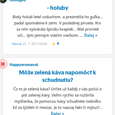
Goodgoy
- holuby
Biely holub letel vzduchom a prestrelila ho guľka...
padal spomalene k zemi. V poslednej piruete. Krv
za ním vytvárala špirálu kvapiek... Mal privreté
oči... tým jemným vtáčim viečkom. ...
Ďalej »
4
Návod
, 21. 7. 2017 03:06
Happywomansk
Môže zelená káva napomôcť k
schudnutiu?
Čo to je zelená káva? Určite už každý z vás počul o
pití zelenej kávy. Veľmi rýchlo sa rozšírila
myšlienka, že pomocou kávy schudnete niekoľko
kíl za týždeň či mesiac. Je to naozaj fakt či mýtus?...
Ďalej »