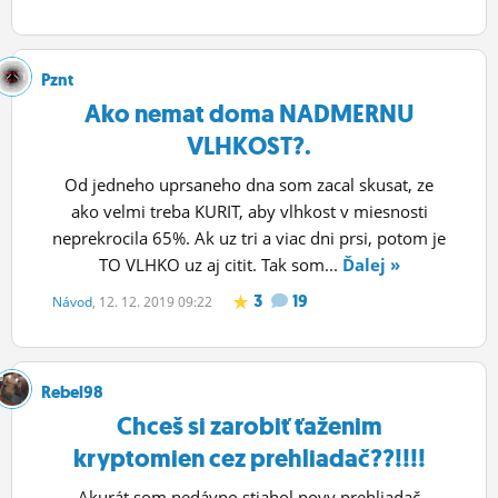
Pznt
Ako nemat doma NADMERNU
VLHKOST?.
Od jedneho uprsaneho dna som zacal skusat, ze
ako velmi treba KURIT, aby vlhkost v miesnosti
neprekrocila 65%. Ak uz tri a viac dni prsi, potom je
TO VLHKO uz aj citit. Tak som...
Ďalej »
3
19
Návod
, 12. 12. 2019 09:22
Rebel98
Chceš si zarobiť ťaženim
kryptomien cez prehliadač??!!!!
Akurát som nedávno stiahol novy prehliadač