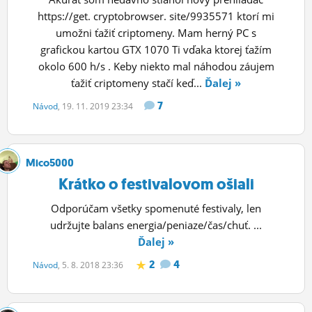
https://get. cryptobrowser. site/9935571 ktorí mi
umožni ťažiť criptomeny. Mam herný PC s
grafickou kartou GTX 1070 Ti vďaka ktorej ťažím
okolo 600 h/s . Keby niekto mal náhodou záujem
ťažiť criptomeny stačí keď...
Ďalej »
7
Návod
, 19. 11. 2019 23:34
Mico5000
Krátko o festivalovom ošiali
Odporúčam všetky spomenuté festivaly, len
udržujte balans energia/peniaze/čas/chuť. ...
Ďalej »
2
4
Návod
, 5. 8. 2018 23:36