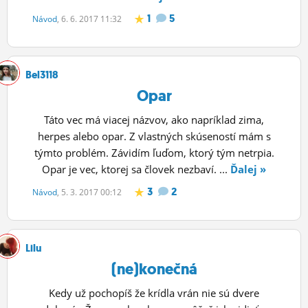
1
5
Návod
, 6. 6. 2017 11:32
Bel3118
Opar
Táto vec má viacej názvov, ako napríklad zima,
herpes alebo opar. Z vlastných skúseností mám s
týmto problém. Závidím ľuďom, ktorý tým netrpia.
Opar je vec, ktorej sa človek nezbaví. ...
Ďalej »
3
2
Návod
, 5. 3. 2017 00:12
Lilu
(ne)konečná
Kedy už pochopíš že krídla vrán nie sú dvere