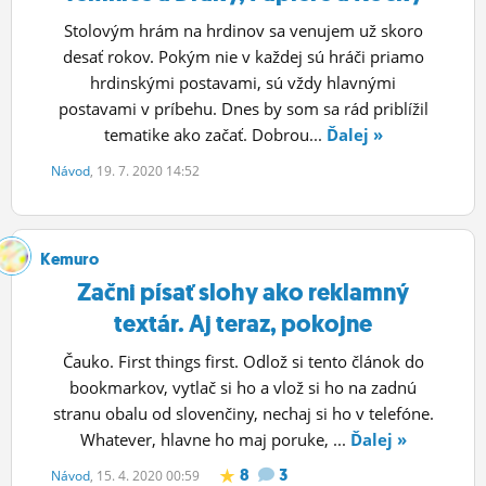
Stolovým hrám na hrdinov sa venujem už skoro
desať rokov. Pokým nie v každej sú hráči priamo
hrdinskými postavami, sú vždy hlavnými
postavami v príbehu. Dnes by som sa rád priblížil
tematike ako začať. Dobrou...
Ďalej »
Návod
, 19. 7. 2020 14:52
Kemuro
Začni písať slohy ako reklamný
textár. Aj teraz, pokojne
Čauko. First things first. Odlož si tento článok do
bookmarkov, vytlač si ho a vlož si ho na zadnú
stranu obalu od slovenčiny, nechaj si ho v telefóne.
Whatever, hlavne ho maj poruke, ...
Ďalej »
8
3
Návod
, 15. 4. 2020 00:59