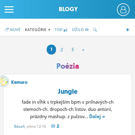
BLOGY
NOVÉ
KATEGÓRIE
TOP
OŽILO
1
2
3
»
PRIHLÁS SA
Poézia
ČINŽIAK
Kemuro
Jungle
FÓRUM
fade in vĺhk s trpkejším bpm v priľnavých-ch
STATUSY
stemoch-ch. dropoch-ch listov. duo antúrií,
prázdny mashup. z pulzov...
Ďalej »
BLOGY
2
Báseň
, včera 12:16
OBRÁZKY