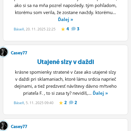
ako si sa na mňa pozrel naposledy. tým pohľadom,
ktorému som verila, že zostane navždy. ktorému...
Ďalej »
4
3
Báseň
, 20. 11. 2025 22:25
Casey77
Utajené slzy v daždi
krásne spomienky stratené v čase ako utajené slzy
v daždi pri sklamaniach, ktoré lámu srdcia naprieč
dejinami, a tiež predzvesť návštevy dávno mŕtveho
priateľa F. , to si zasa ty? nevidíš,...
Ďalej »
2
2
Báseň
, 5. 11. 2025 09:40
Casey77