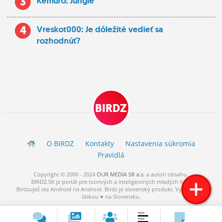
3
Kemuro: Jungle
4
Vreskot000: Je dôležité vedieť sa
rozhodnúť?
BIRDZ
O BIRDZ
Kontakty
Nastavenia súkromia
Pravidlá
Copyright © 2000 - 2024
OUR MEDIA SR a.s.
a
autori
obsahu.
BIRDZ.SK je portál pre tvorivých a inteligentných mladých ľudí.
Birdzuješ cez Android na Android. Birdz je slovenský produkt. Vytvorené s
láskou ♥ na Slovensku.