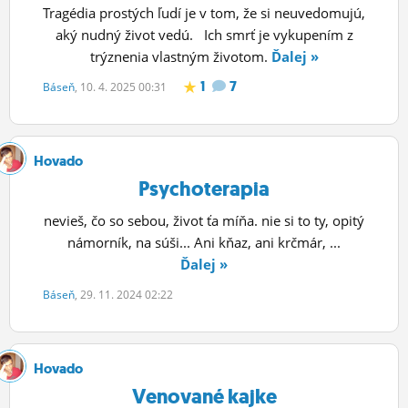
Tragédia prostých ľudí je v tom, že si neuvedomujú,
aký nudný život vedú. Ich smrť je vykupením z
trýznenia vlastným životom.
Ďalej »
1
7
Báseň
, 10. 4. 2025 00:31
Hovado
Psychoterapia
nevieš, čo so sebou, život ťa míňa. nie si to ty, opitý
námorník, na súši... Ani kňaz, ani krčmár, ...
Ďalej »
Báseň
, 29. 11. 2024 02:22
Hovado
Venované kajke