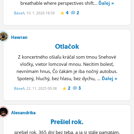
breathable where perspectives shift...
Ďalej »
4
2
Báseň
, 10. 1. 2026 18:59
Hawran
Otlačok
Z koncertného ošiaľu kráčal som tmou Snehové
vločky, vietor lomcoval mnou. Necítim bolesť,
nevnímam hnus, Čo čakám je iba nočný autobus.
Spotený, hluchý, bez hlasu, bez dychu, ...
Ďalej »
2
3
Báseň
, 22. 11. 2025 00:38
Alexandrika
Prešiel rok.
prešiel rok. 365 dní bez teba. a ja si stále pamätám,