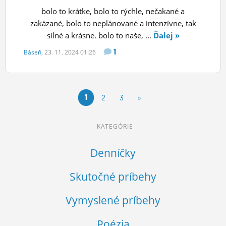
bolo to krátke, bolo to rýchle, nečakané a
zakázané, bolo to neplánované a intenzívne, tak
silné a krásne. bolo to naše, ...
Ďalej »
1
Báseň
, 23. 11. 2024 01:26
1
2
3
»
KATEGÓRIE
Denníčky
Skutočné príbehy
Vymyslené príbehy
Poézia