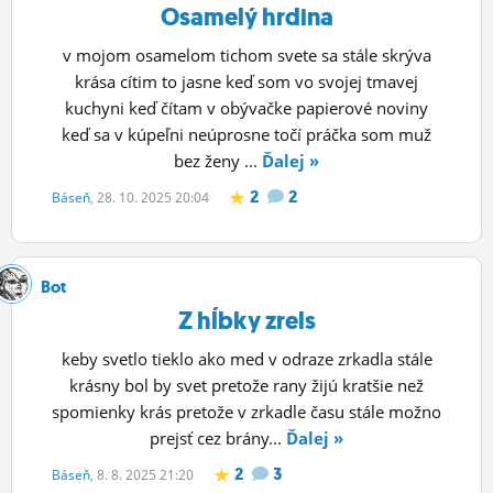
Osamelý hrdina
v mojom osamelom tichom svete sa stále skrýva
krása cítim to jasne keď som vo svojej tmavej
kuchyni keď čítam v obývačke papierové noviny
keď sa v kúpeľni neúprosne točí práčka som muž
bez ženy ...
Ďalej »
2
2
Báseň
, 28. 10. 2025 20:04
Bot
Z hĺbky zrels
keby svetlo tieklo ako med v odraze zrkadla stále
krásny bol by svet pretože rany žijú kratšie než
spomienky krás pretože v zrkadle času stále možno
prejsť cez brány...
Ďalej »
2
3
Báseň
, 8. 8. 2025 21:20