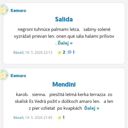
Kemuro
Salida
negroni tuhnúce palmami letca. sabíny solené
vyzrážaš prievan len. onen qué sála halami prílivov
.
Ďalej »
2
1
Báseň
, 18. 5. 2026 22:13
Kemuro
Mendini
karob. sienna. piesčitá letmá kerka terrazza zo
skalísk Es Vedrà požiť v dúškoch amaro len. a len
z pier vzlietať po kvapkách
Ďalej »
1
Báseň
, 14. 5. 2026 21:45