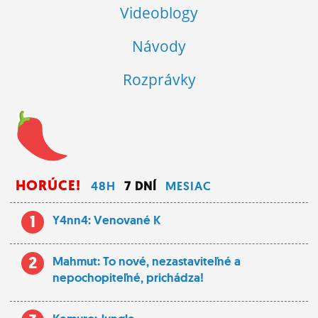
Videoblogy
Návody
Rozprávky
HORÚCE!
48H
7 DNÍ
MESIAC
1
Y4nn4: Venované K
2
Mahmut: To nové, nezastaviteľné a
nepochopiteľné, prichádza!