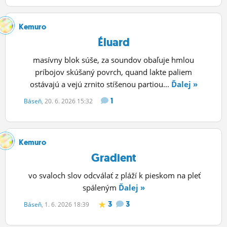
ĽUDIA
Kemuro
MÔJ PROFIL
Éluard
NASTAVENIA
masívny blok súše, za soundov obaľuje hmlou
príbojov skúšaný povrch, quand lakte paliem
ROLETA
ostávajú a vejú zrnito stíšenou partiou...
Ďalej »
1
Báseň
, 20. 6. 2026 15:32
Kemuro
Gradient
vo svaloch slov odcválať z pláží k pieskom na pleť
spáleným
Ďalej »
3
3
Báseň
, 1. 6. 2026 18:39