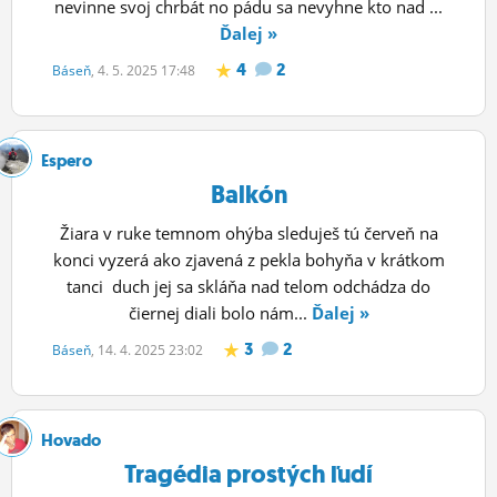
nevinne svoj chrbát no pádu sa nevyhne kto nad ...
Ďalej »
4
2
Báseň
, 4. 5. 2025 17:48
Espero
Balkón
Žiara v ruke temnom ohýba sleduješ tú červeň na
konci vyzerá ako zjavená z pekla bohyňa v krátkom
tanci duch jej sa skláňa nad telom odchádza do
čiernej diali bolo nám...
Ďalej »
3
2
Báseň
, 14. 4. 2025 23:02
Hovado
Tragédia prostých ľudí