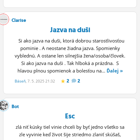
Clarise
Jazva na duši
Si ako jazva na duši, ktorá dobrou starostlivosťou
pominie . A neostane žiadna jazva. Spomienky
vyblednú. A ostane len silnejšia žena/osoba/človek.
Si ako jazva na duši . Tak hlboká a prázdna. S
hlavou plnou spomienok a bolesťou na...
Ďalej »
2
2
Báseň
, 7. 5. 2025 21:32
Bot
Esc
zlá niť kúsky tiel vinie chceli by byť jedno všetko sa
zle vyvinie keď život šije striedmo zlaniť skúšaš,