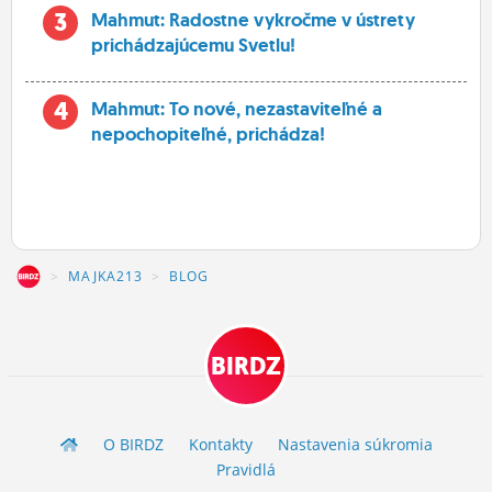
3
Mahmut: Radostne vykročme v ústrety
prichádzajúcemu Svetlu!
4
Mahmut: To nové, nezastaviteľné a
nepochopiteľné, prichádza!
Z
MAJKA213
BLOG
BIRDZ
O BIRDZ
Kontakty
Nastavenia súkromia
Pravidlá