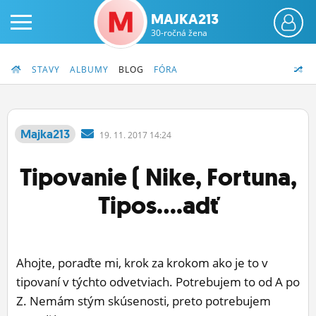
MAJKA213
30-ročná žena
STAVY
ALBUMY
BLOG
FÓRA
Majka213
19.
11.
2017 14:24
PRIHLÁS SA
Tipovanie ( Nike, Fortuna,
ČINŽIAK
Tipos....adť
FÓRUM
STATUSY
Ahojte, poraďte mi, krok za krokom ako je to v
BLOGY
tipovaní v týchto odvetviach. Potrebujem to od A po
Z. Nemám stým skúsenosti, preto potrebujem
OBRÁZKY