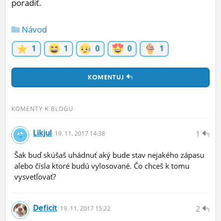
poradiť.
ĽUDIA
Návod
MÔJ PROFIL
1
1
0
0
1
NASTAVENIA
ROLETA
KOMENTUJ
KOMENTY K BLOGU
Likjul
1
19.
11.
2017 14:38
Šak buď skúšaš uhádnuť aký bude stav nejakého zápasu
alebo čísla ktoré budú vylosované. Čo chceš k tomu
vysvetľovať?
Deficit
2
19.
11.
2017 15:22