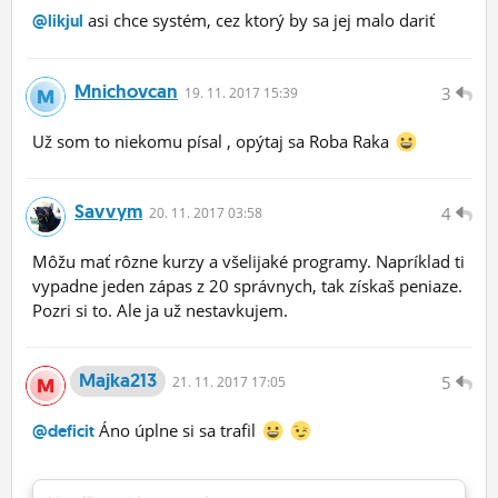
asi chce systém, cez ktorý by sa jej malo dariť
@likjul
Mnichovcan
3
19.
11.
2017 15:39
Už som to niekomu písal , opýtaj sa Roba Raka
Savvym
4
20.
11.
2017 03:58
Môžu mať rôzne kurzy a všelijaké programy. Napríklad ti
vypadne jeden zápas z 20 správnych, tak získaš peniaze.
Pozri si to. Ale ja už nestavkujem.
Majka213
5
21.
11.
2017 17:05
Áno úplne si sa trafil
@deficit