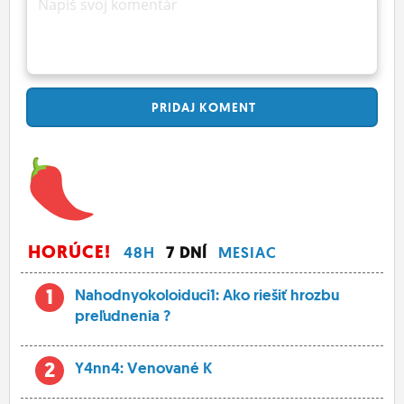
Napíš svoj komentár
PRIDAJ
KOMENT
HORÚCE!
48H
7 DNÍ
MESIAC
1
Nahodnyokoloiduci1: Ako riešiť hrozbu
preľudnenia ?
2
Y4nn4: Venované K