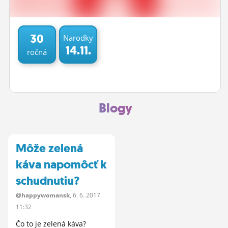
ĽUDIA
MÔJ PROFIL
30
Narodky
14.11.
ročná
NASTAVENIA
ROLETA
Blogy
Môže zelená
káva napomôcť k
schudnutiu?
@happywomansk
, 6.
6.
2017
11:32
Čo to je zelená káva?