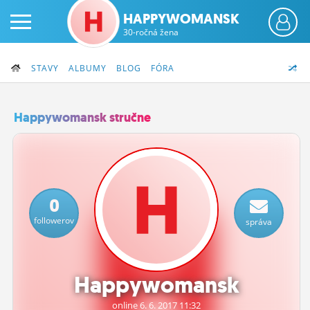
HAPPYWOMANSK
30-ročná žena
STAVY
ALBUMY
BLOG
FÓRA
Happywomansk stručne
PRIHLÁS SA
ČINŽIAK
0
FÓRUM
followerov
správa
STATUSY
BLOGY
Happywomansk
OBRÁZKY
online 6.
6.
2017 11:32