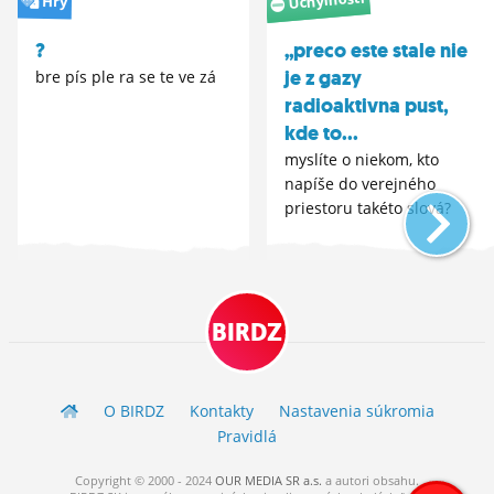
Úchylnosti
Hry
?
„preco este stale nie
je z gazy
bre pís ple ra se te ve zá
radioaktivna pust,
kde to...
myslíte o niekom, kto
napíše do verejného
priestoru takéto slová?
BIRDZ
O BIRDZ
Kontakty
Nastavenia súkromia
Pravidlá
Copyright © 2000 - 2024
OUR MEDIA SR a.s.
a
autori
obsahu.