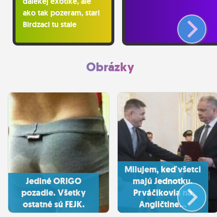
dalekej exotike, ale
ako tak pozeram, stari
Birdzaci tu stale
obchenduju. A
Birdzanky samozrejme,
ako inak... Kosice mI
Obrázky
este neobsadil Putin?
Milujem, keď všetci
Jediné ORIGO
majú Jednotku.
pozadie. Všetky
Prváčikovia na
ostatné sú FEJK.
Angličtine...