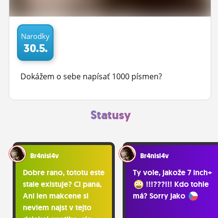
ĽUDIA
MÔJ PROFIL
Narodky
30.5.
NASTAVENIA
ROLETA
Dokážem o sebe napísať 1000 písmen?
Statusy
Br4nisl4v
Br4nisl4v
Dobre rano, tototu este
Ty vole, jakože 7 inch+
stale existuje? Ci pana,
!!!???!!! Kdo tohle
Ani len makcene si
má? Sorry jako
neviem najst v tejto