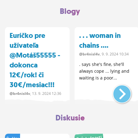
Blogy
Euríčko pre
. . . woman in
užívateľa
chains ....
@Motáš55555 -
@br4nisl4v
, 9.
9.
2024 10:34
dokonca
. says she's fine, she'll
always cope ... lying and
12€/rok! či
waiting is a poor...
30€/mesiac!!!
@br4nisl4v
, 13.
9.
2024 12:36
Úplne legálne. Bez
ponižovania samého seba
Diskusie
žobraním na Birdze a
ktovie, kde ešte všade. ...