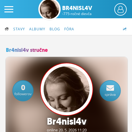
BR4NISL4V
-775-ročné dievča
STAVY
ALBUMY
BLOG
FÓRA
Br4nisl4v stručne
PRIHLÁS SA
ČINŽIAK
0
FÓRUM
followerov
správa
STATUSY
BLOGY
Br4nisl4v
OBRÁZKY
online 20.
5.
2026 11:20