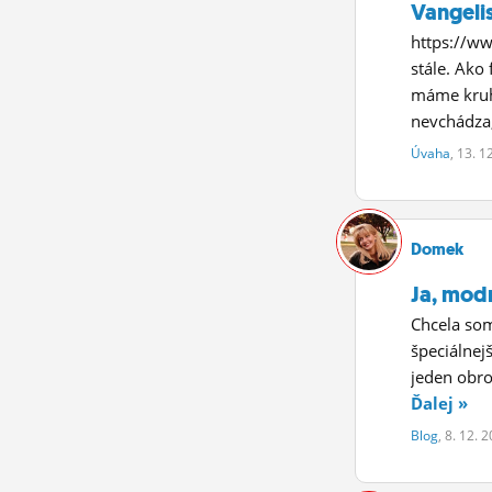
Vangeli
https://w
stále. Ako
máme kruh 
nevchádza
Úvaha
, 13. 1
Domek
Ja, mod
Chcela som
špeciálnej
jeden obrov
Ďalej »
Blog
, 8. 12. 