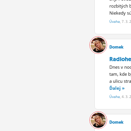
rozbitých 
Niekedy sú 
Úvaha
, 7. 3.
Domek
Radiohe
Dnes v noc
tam, kde bý
a ulicu str
Ďalej »
Úvaha
, 4. 3.
Domek