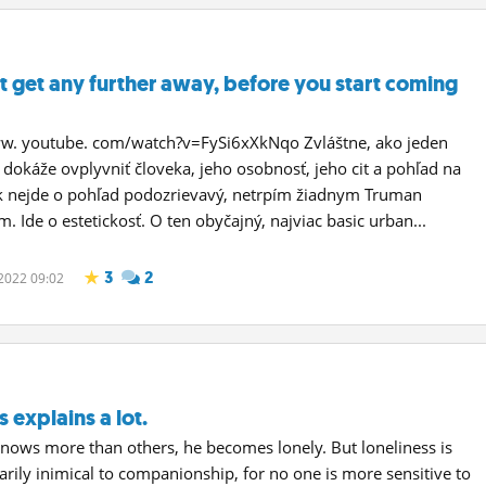
t get any further away, before you start coming
ww. youtube. com/watch?v=FySi6xXkNqo Zvláštne, ako jeden
m dokáže ovplyvniť človeka, jeho osobnosť, jeho cit a pohľad na
k nejde o pohľad podozrievavý, netrpím žiadnym Truman
 Ide o estetickosť. O ten obyčajný, najviac basic urban...
3
2
 2022 09:02
s explains a lot.
knows more than others, he becomes lonely. But loneliness is
arily inimical to companionship, for no one is more sensitive to