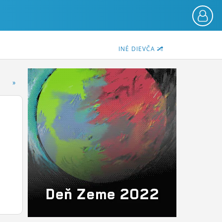
INÉ DIEVČA
»