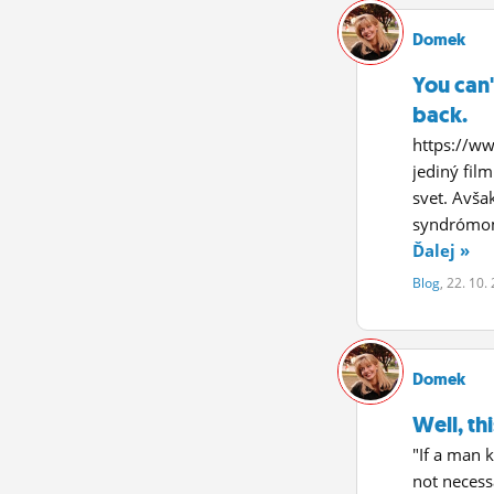
Domek
You can'
back.
https://w
jediný fil
svet. Avša
syndrómom.
Ďalej »
Blog
, 22. 10.
Domek
Well, thi
"If a man 
not necess