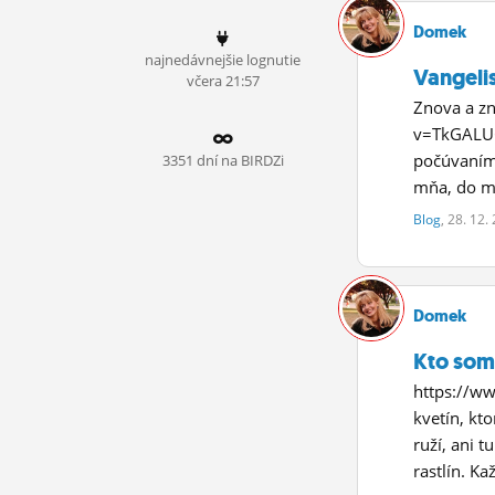
ĽUDIA
Domek
najnedávnejšie lognutie
MÔJ PROFIL
Vangelis
včera 21:57
Znova a z
NASTAVENIA
v=TkGALUC
ROLETA
počúvaním 
3351 dní na BIRDZi
mňa, do mo
Blog
, 28. 12.
Domek
Kto so
https://w
kvetín, kto
ruží, ani 
rastlín. Ka