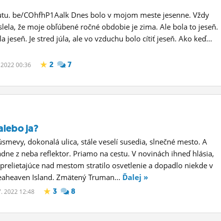
outu. be/COhfhP1Aalk Dnes bolo v mojom meste jesenne. Vždy
lela, že moje obľúbené ročné obdobie je zima. Ale bola to jeseň.
a jeseň. Je stred júla, ale vo vzduchu bolo cítiť jeseň. Ako keď...
2
7
. 2022 00:36
alebo ja?
smevy, dokonalá ulica, stále veselí susedia, slnečné mesto. A
dne z neba reflektor. Priamo na cestu. V novinách ihneď hlásia,
o prelietajúce nad mestom stratilo osvetlenie a dopadlo niekde v
Seaheaven Island. Zmätený Truman...
Ďalej »
3
8
 7. 2022 12:48