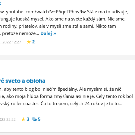
s
ww. youtube. com/watch?v=P6qoTPhhv9w Stále ma to udivuje,
 funguje ľudská myseľ. Ako sme na svete každý sám. Nie sme,
rodiny, priateľov, ale v mysli sme stále sami. Nikto tam
, pretože nemôže...
Ďalej »
2
2. 2022 12:27
ré sveto a obloha
, aby tento blog bol niečím špeciálny. Ale myslím si, že nič
šie, ako moja hlúpa forma zmýšľania asi nie je. Celý tento rok bol
ský roller coaster. Čo to trepem, celých 24 rokov je to to...
3
5
2022 22:22