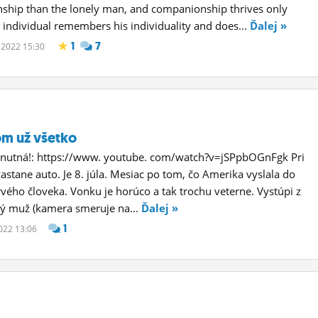
hip than the lonely man, and companionship thrives only
individual remembers his individuality and does...
Ďalej »
1
7
. 2022 15:30
om už všetko
e nutná!: https://www. youtube. com/watch?v=jSPpbOGnFgk Pri
astane auto. Je 8. júla. Mesiac po tom, čo Amerika vyslala do
vého človeka. Vonku je horúco a tak trochu veterne. Vystúpi z
ý muž (kamera smeruje na...
Ďalej »
1
2022 13:06