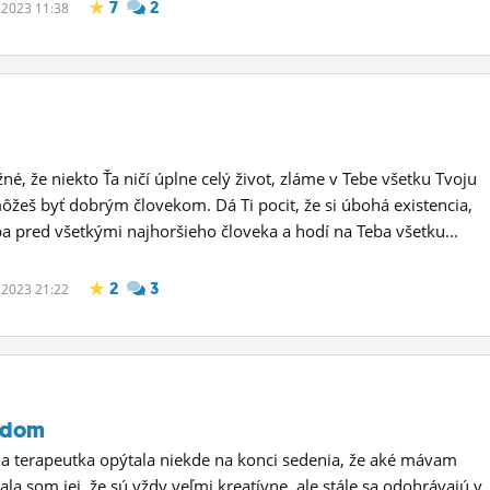
7
2
. 2023 11:38
né, že niekto Ťa ničí úplne celý život, zláme v Tebe všetku Tvoju
môžeš byť dobrým človekom. Dá Ti pocit, že si úbohá existencia,
ba pred všetkými najhoršieho človeka a hodí na Teba všetku...
2
3
. 2023 21:22
 dom
a terapeutka opýtala niekde na konci sedenia, že aké mávam
ala som jej, že sú vždy veľmi kreatívne, ale stále sa odohrávajú v