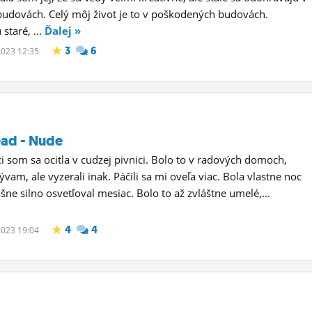
budovách. Celý môj život je to v poškodených budovách.
staré, ...
Ďalej »
3
6
 2023 12:35
ad - Nude
i som sa ocitla v cudzej pivnici. Bolo to v radových domoch,
vam, ale vyzerali inak. Páčili sa mi oveľa viac. Bola vlastne noc
ašne silno osvetľoval mesiac. Bolo to až zvláštne umelé,...
4
4
 2023 19:04