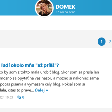
DOMEK
27-ročná žena
1
2
ľudí okolo mňa "až príliš"?
o by som z tohto mala urobiť blog. Skôr som sa prišla len
 možno sa opýtať na váš názor, a možno si nakoniec sama
očas písania a vymažem celý blog. Pokiaľ som si
la, čítaš to práve...
Ďalej »
8
2024 10:53