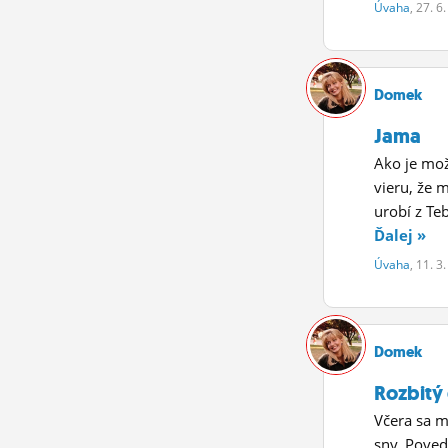
Úvaha
, 27. 6
Domek
Jama
Ako je mož
vieru, že 
urobí z Te
Ďalej »
Úvaha
, 11. 3
Domek
Rozbitý
Včera sa m
sny. Poved