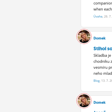
companions
when each 
Úvaha
, 26. 7
Domek
Stihol s
Skladba j
chodníku z
vesmíru pr
neho mlad
Blog
, 13. 7. 
Domek