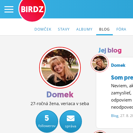
BIRDZ
DOMČEK
STAVY
ALBUMY
BLOG
FÓRA
Jej blog
PRIHLÁS SA
Domek
Som pre 
ČINŽIAK
Neviem, ak
FÓRUM
Domek
zamyslieť,
odpoviem p
STATUSY
27-ročná žena, veriaca v seba
neodpoveda
BLOGY
5
Blog
, 27. 8. 
followerov
správa
OBRÁZKY