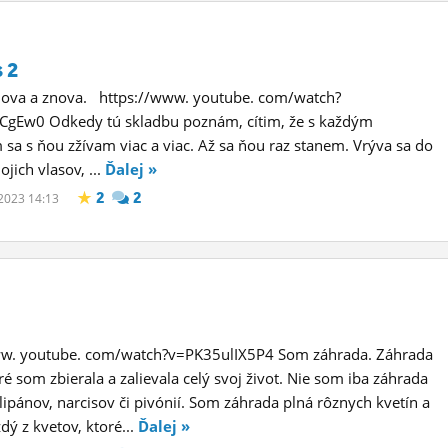
 2
nova a znova. https://www. youtube. com/watch?
gEw0 Odkedy tú skladbu poznám, cítim, že s každým
sa s ňou zžívam viac a viac. Až sa ňou raz stanem. Vrýva sa do
jich vlasov, ...
Ďalej »
2
2
 2023 14:13
m
ww. youtube. com/watch?v=PK35ulIX5P4 Som záhrada. Záhrada
ré som zbierala a zalievala celý svoj život. Nie som iba záhrada
tulipánov, narcisov či pivónií. Som záhrada plná rôznych kvetín a
ždý z kvetov, ktoré...
Ďalej »