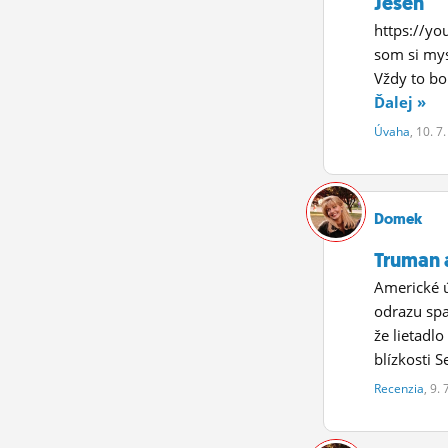
Jeseň
https://y
som si mys
Vždy to bol
Ďalej »
Úvaha
, 10. 7
Domek
Truman 
Americké ú
odrazu spa
že lietadl
blízkosti 
Recenzia
, 9.