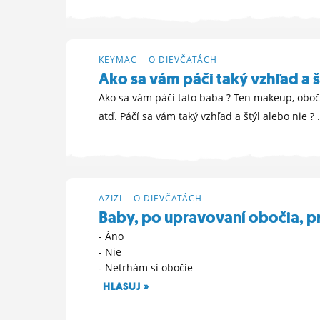
12. 11. 2024 18:40
KEYMAC
>
O DIEVČATÁCH
Ako sa vám páči taký vzhľad a š
Ako sa vám páči tato baba ? Ten makeup, obočie
atď. Páčí sa vám taký vzhľad a štýl alebo nie ? .
12. 4. 2024 20:26
AZIZI
>
O DIEVČATÁCH
Baby, po upravovaní obočia, pr
- Áno
- Nie
- Netrhám si obočie
HLASUJ »
7. 2. 2024 17:57