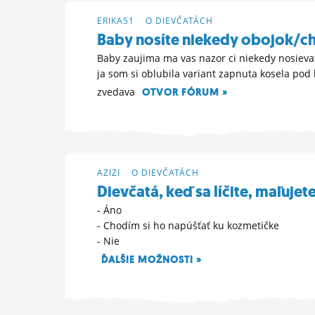
ERIKA51
>
O DIEVČATÁCH
Baby nosíte niekedy obojok/c
Baby zaujima ma vas nazor ci niekedy nosievat
ja som si oblubila variant zapnuta kosela pod
zvedava
OTVOR FÓRUM »
8. 9. 2023 13:43
AZIZI
>
O DIEVČATÁCH
Dievčatá, keď sa líčite, maľujete
- Áno
- Chodím si ho napúšťať ku kozmetičke
- Nie
ĎALŠIE MOŽNOSTI »
7. 9. 2023 19:00