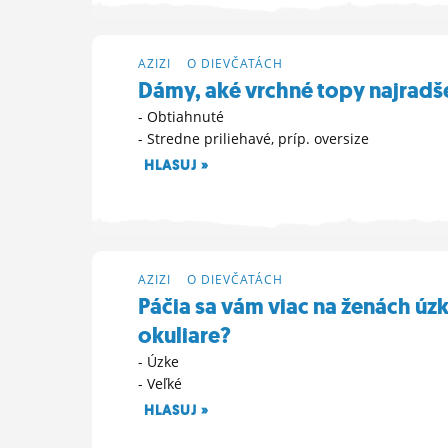
ĽUDIA
MÔJ PROFIL
AZIZI
>
O DIEVČATÁCH
Dámy, aké vrchné topy najradše
NASTAVENIA
- Obtiahnuté
- Stredne priliehavé, príp. oversize
ROLETA
HLASUJ »
6. 10. 2025 20:06
AZIZI
>
O DIEVČATÁCH
Páčia sa vám viac na ženách úz
okuliare?
- Úzke
- Veľké
HLASUJ »
26. 8. 2025 18:11