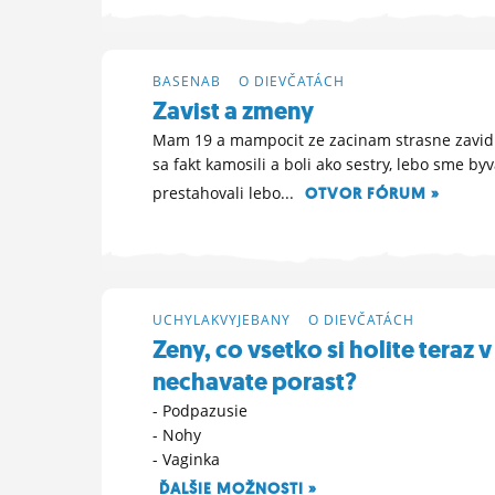
BASENAB
>
O DIEVČATÁCH
Zavist a zmeny
Mam 19 a mampocit ze zacinam strasne zavidie
sa fakt kamosili a boli ako sestry, lebo sme by
prestahovali lebo...
OTVOR FÓRUM »
20. 6. 2025 21:29
UCHYLAKVYJEBANY
>
O DIEVČATÁCH
Zeny, co vsetko si holite teraz 
nechavate porast?
- Podpazusie
- Nohy
- Vaginka
ĎALŠIE MOŽNOSTI »