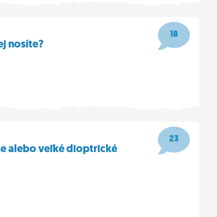
18
j nosíte?
23
ke alebo veľké dioptrické