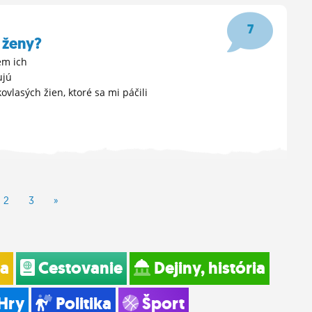
7
 ženy?
em ich
ujú
kovlasých žien, ktoré sa mi páčili
2
3
»
ia
Cestovanie
Dejiny, história
Hry
Politika
Šport