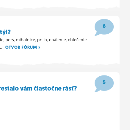
6
týl?
, pery, mihalnice, prsia, opálenie, oblečenie
..
OTVOR FÓRUM »
5
estalo vám čiastočne rásť?