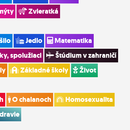
mýty
Zvieratká
šilo
Jedlo
Matematika
ky, spolužiaci
Štúdium v zahraničí
ly
Základné školy
Život
h
O chalanoch
Homosexualita
dravie