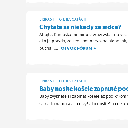
ERIKA51
>
O DIEVČATÁCH
Chytate sa niekedy za srdce?
Ahojte. Kamoska mi minule vravi zvlastnu vec. 
ako je pravda, ze ked som nervozna alebo tak,
bucha......
OTVOR FÓRUM »
3. 10. 2023 09:36
ERIKA51
>
O DIEVČATÁCH
Baby nosíte košele zapnuté p
Baby zvyknete si zapinat kosele az pod krkom?
sa na to namotala.. co vy? ako nosite? a co ku
10. 9. 2023 06:40