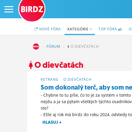
BIRDZ
NOVÉ
FÓRA
KATEGÓRIE
TOP
FÓRA
O
BIRDZ
FÓRUM
O DIEVČATÁCH
PRIHLÁS SA
O dievčatách
ČINŽIAK
KETRANG
>
O DIEVČATÁCH
Som dokonalý terč, aby som n
FÓRUM
- Chybne to tu píše, čo to je za systém v tomto
nejdu a ja sa pýtam všetkých týchto osadníko
STATUSY
ste?
BLOGY
- Ešte aj rok má birdz do roku 2024, odvtedy to
HLASUJ »
OBRÁZKY
4. 2. 2026 09:29