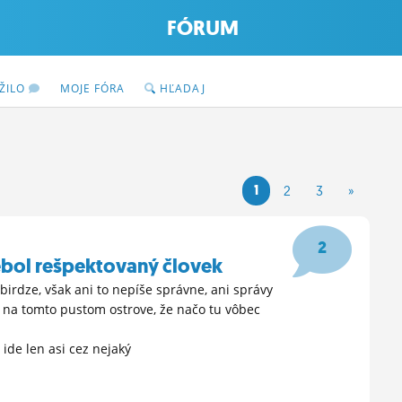
FÓRUM
ŽILO
MOJE FÓRA
HĽADAJ
1
2
3
»
2
ebol rešpektovaný človek
 birdze, však ani to nepíše správne, ani správy
v na tomto pustom ostrove, že načo tu vôbec
 ide len asi cez nejaký