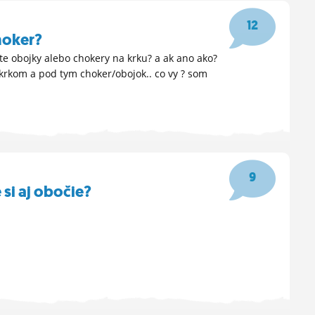
12
hoker?
e obojky alebo chokery na krku? a ak ano ako?
 krkom a pod tym choker/obojok.. co vy ? som
9
 si aj obočie?