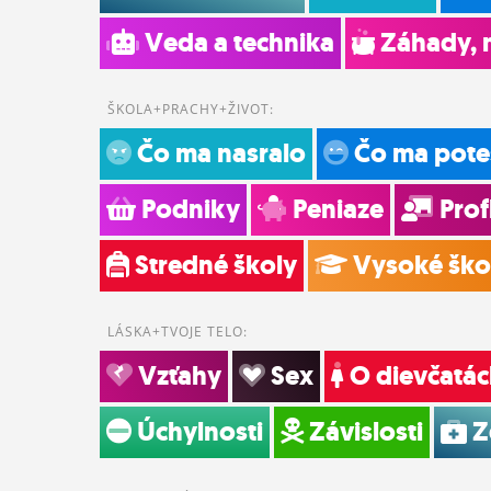
Veda a technika
Záhady, 
ŠKOLA+PRACHY+ŽIVOT:
Čo ma nasralo
Čo ma pote
Podniky
Peniaze
Prof
Stredné školy
Vysoké ško
LÁSKA+TVOJE TELO:
Vzťahy
Sex
O dievčatác
Úchylnosti
Závislosti
Z