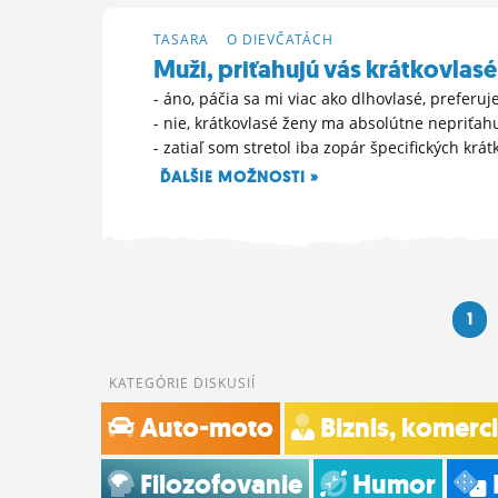
TASARA
>
O DIEVČATÁCH
Muži, priťahujú vás krátkovlasé
- áno, páčia sa mi viac ako dlhovlasé, preferuj
- nie, krátkovlasé ženy ma absolútne nepriťah
- zatiaľ som stretol iba zopár špecifických krát
ĎALŠIE MOŽNOSTI »
30. 5. 2023 17:58
1
KATEGÓRIE DISKUSIÍ
Auto-moto
Biznis, komerc
Filozofovanie
Humor