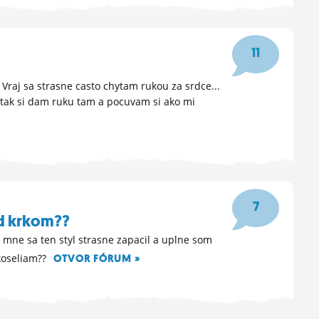
11
Vraj sa strasne casto chytam rukou za srdce...
 tak si dam ruku tam a pocuvam si ako mi
7
od krkom??
 mne sa ten styl strasne zapacil a uplne som
 koseliam??
OTVOR FÓRUM »