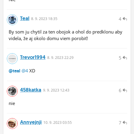
Teal
4
8.
9.
2023 18:35
By som ju chytil za ten obojok a ohol do predklonu aby
videla, že aj okolo domu viem porobiť!
Trevor1994
5
8.
9.
2023 22:29
@4
XD
@teal
458katka
6
9.
9.
2023 12:43
nie
Annyejnji
7
10.
9.
2023 03:55