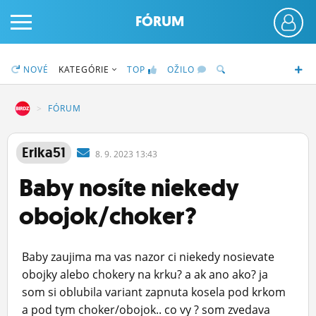
FÓRUM
NOVÉ
KATEGÓRIE
TOP
OŽILO
DZ
FÓRUM
PRIHLÁS SA
Erika51
8.
9.
2023 13:43
Baby nosíte niekedy
ČINŽIAK
obojok/choker?
FÓRUM
STATUSY
Baby zaujima ma vas nazor ci niekedy nosievate
BLOGY
obojky alebo chokery na krku? a ak ano ako? ja
som si oblubila variant zapnuta kosela pod krkom
OBRÁZKY
a pod tym choker/obojok.. co vy ? som zvedava