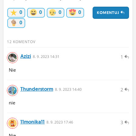
ĽUDIA
0
0
0
0
KOMENTUJ
MÔJ PROFIL
0
NASTAVENIA
12 KOMENTOV
ROLETA
Azizi
1
8.
9.
2023 14:31
Nie
Thunderstorm
2
8.
9.
2023 14:40
nie
11monika11
3
8.
9.
2023 17:46
Nie