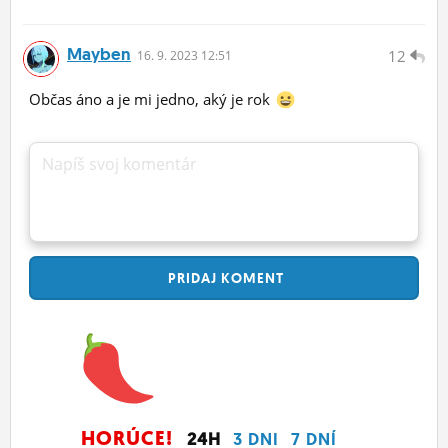
Mayben
12
16.
9.
2023 12:51
Občas áno a je mi jedno, aký je rok
Napíš svoj komentár
PRIDAJ
KOMENT
HORÚCE!
24H
3 DNI
7 DNÍ