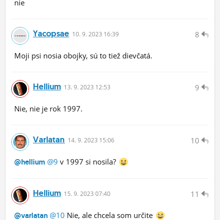
nie
Yacopsae
8
10.
9.
2023 16:39
Moji psi nosia obojky, sú to tiež dievčatá.
Hellium
9
13.
9.
2023 12:53
Nie, nie je rok 1997.
Varlatan
10
14.
9.
2023 15:06
@9
v 1997 si nosila?
@hellium
Hellium
11
15.
9.
2023 07:40
@10
Nie, ale chcela som určite
@varlatan