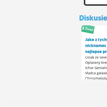
hore v podk
len zacatek
nerozbehlo
Diskusi
este o dost
to na konci
Život
Jake z tych
nicknames
najlepse p
Lisiak ze sev
Oplaseny kre
tchor Genialn
Vladca galaxi
Charizmatick
Krvavy goblin