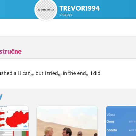
TREVOR1994
chlapec
stručne
ushed all I can,,. but I tried,,. in the end,,. I did
y