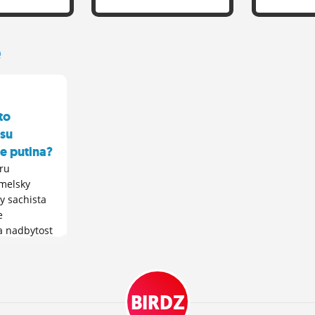
rovi.A to je
v 2017 v 
, sa este ani
. Toto bude
e
 horse nez
 juna..
to
 su
re putina?
eru
melsky
y sachista
e
a nadbytost
 z kremla
BIRDZ