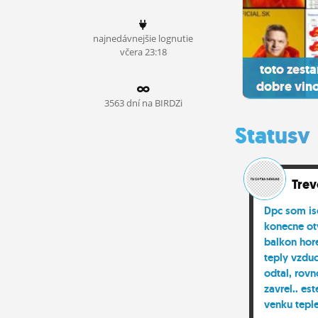
ĽUDIA
najnedávnejšie lognutie
MÔJ PROFIL
včera 23:18
toto zesta
NASTAVENIA
dobre vino
ROLETA
3563 dní na BIRDZi
Statusy
Trev
Dpc som is
konecne ot
balkon hor
teply vzdu
odtal, rov
zavrel.. est
venku teple