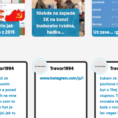
Niekde na zapade
SK na konci
rlo jak
buduceho tyzdna,
 z 2015
hadka...
Uz zase... :
or1994
Trevor1994
Tre
ol ze
www.instagram.com/p/DWCWkm...
kukam ze 
vorim
pocitova 
e a porad
byt o 11tej
ch na mna
stupnov. T
no som to
rovnaka te
e furt je
bola v ro
jsi jak tu
las vegas