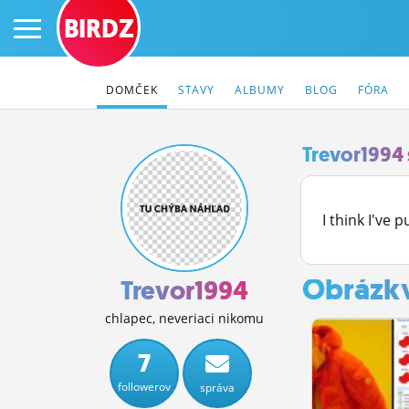
BIRDZ
DOMČEK
STAVY
ALBUMY
BLOG
FÓRA
Trevor1994 
PRIHLÁS SA
I think I've p
ČINŽIAK
Obrázk
FÓRUM
Trevor1994
STATUSY
chlapec, neveriaci nikomu
BLOGY
7
followerov
správa
OBRÁZKY