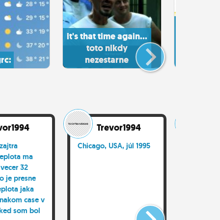
jakoz
it's that time again...
predpo
toto nikdy
strasne v
grc:
nezestarne
nema k
vor1994
Trevor1994
Tr
zajtra
Chicago, USA, júl 1995
Uprimne 
teplota ma
zbran a o
 vecer 32
sebou sk
o je presne
nemam an
plota jaka
silno ro
vnakom case v
aspon s 
 ked som bol
koncim.