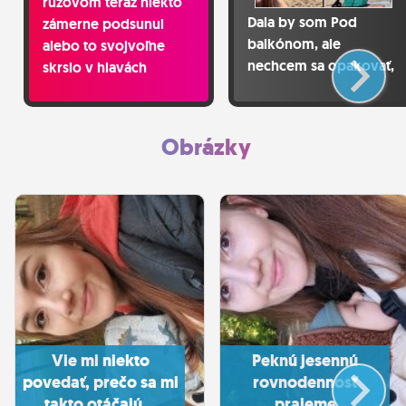
ružovom teraz niekto
Dala by som Pod
zámerne podsunul
balkónom, ale
alebo to svojvoľne
nechcem sa opakovať,
skrslo v hlavách
takže nate tento
divákov? Na
masterpiece
Oppenheimera mám
ísť prezlečená za
Obrázky
atómový hríb?
Vie mi niekto
Peknú jesennú
povedať, prečo sa mi
rovnodennosť
takto otáčajú...
prajeme