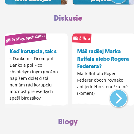
Diskusie
Profky, spolužiaci
Žilina
Keď korupcia, tak s
Máš radšej Marka
Ruffala alebo Rogera
s Dankom s Ficom pol
Danko a pol Fico
Federera?
chsniekým iným (možno
Mark Ruffalo Roger
napíšem dole) čistá
Federer oboch rovnako
nemám rád korupciu
ani jedného stonožku iné
možnosť pre všetkých
(koment)
spešl birdzákov
Blogy