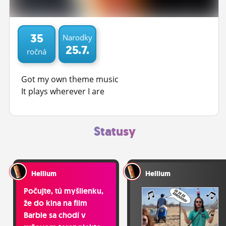
ĽUDIA
MÔJ PROFIL
35
Narodky
25.7.
ročná
NASTAVENIA
ROLETA
Got my own theme music
It plays wherever I are
Statusy
Hellium
Hellium
Počujte, tú myšlienku,
že do kina na film
Barbie sa chodí v