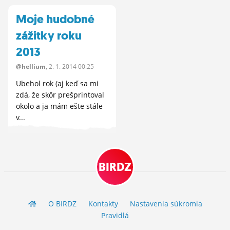
Moje hudobné
zážitky roku
2013
@hellium
, 2.
1.
2014 00:25
Ubehol rok (aj keď sa mi
zdá, že skôr prešprintoval
okolo a ja mám ešte stále
v...
BIRDZ
O BIRDZ
Kontakty
Nastavenia súkromia
Pravidlá