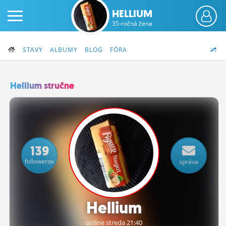
HELLIUM
35-ročná žena
STAVY
ALBUMY
BLOG
FÓRA
Hellium stručne
PRIHLÁS SA
ČINŽIAK
139
FÓRUM
followerov
správa
STATUSY
BLOGY
Hellium
OBRÁZKY
online streda 21:40