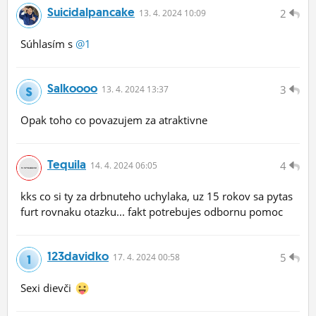
Suicidalpancake
2
13.
4.
2024 10:09
Súhlasím s
@1
Salkoooo
3
13.
4.
2024 13:37
Opak toho co povazujem za atraktivne
Tequila
4
14.
4.
2024 06:05
kks co si ty za drbnuteho uchylaka, uz 15 rokov sa pytas
furt rovnaku otazku... fakt potrebujes odbornu pomoc
123davidko
5
17.
4.
2024 00:58
Sexi dievči