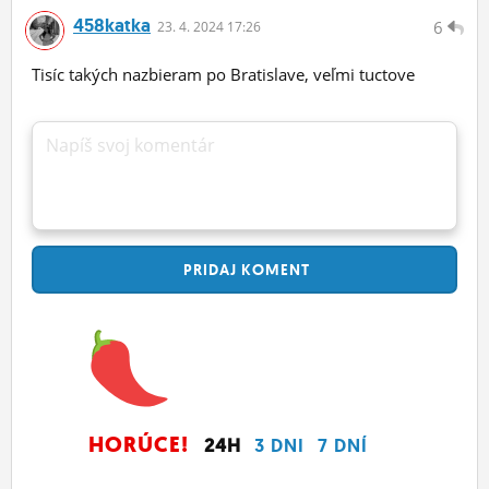
458katka
6
23.
4.
2024 17:26
Tisíc takých nazbieram po Bratislave, veľmi tuctove
Napíš svoj komentár
PRIDAJ
KOMENT
HORÚCE!
24H
3 DNI
7 DNÍ