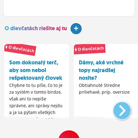
O dievčatách riešite aj tu
O dievčatách
O dievčatách
Som dokonalý terč,
Dámy, aké vrchné
aby som nebol
topy najradšej
rešpektovaný človek
nosíte?
Chybne to tu píše, čo to je
Obtiahnuté Stredne
za systém v tomto birdze,
priliehavé, príp. oversize
však ani to nepíše
správne, ani správy nejdu
a ja sa pýtam všetkých
týchto osadníkov na tomto
pustom ostrove, že načo
tu vôbec ste? Ešte aj rok