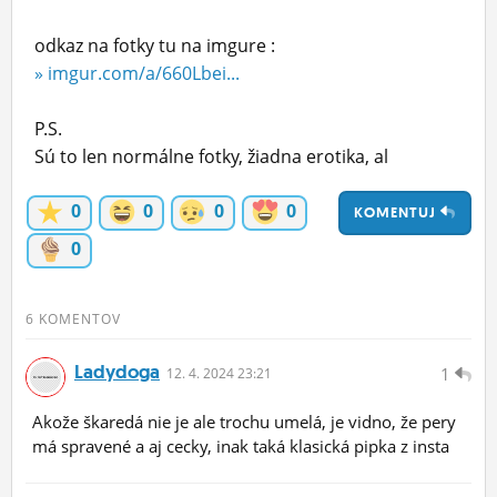
ĽUDIA
odkaz na fotky tu na imgure :
MÔJ PROFIL
» imgur.com/a/660Lbei...
NASTAVENIA
P.S.
Sú to len normálne fotky, žiadna erotika, al
ROLETA
0
0
0
0
KOMENTUJ
0
6 KOMENTOV
Ladydoga
1
12.
4.
2024 23:21
Akože škaredá nie je ale trochu umelá, je vidno, že pery
má spravené a aj cecky, inak taká klasická pipka z insta