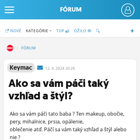
FÓRUM
NOVÉ
KATEGÓRIE
TOP
OŽILO
DZ
FÓRUM
PRIHLÁS SA
Keymac
12.
4.
2024 20:26
Ako sa vám páči taký
ČINŽIAK
vzhľad a štýl?
FÓRUM
STATUSY
Ako sa vám páči tato baba ? Ten makeup, obočie,
BLOGY
pery, mihalnice, prsia, opálenie,
oblečenie atď. Páčí sa vám taký vzhľad a štýl alebo
OBRÁZKY
nie ?